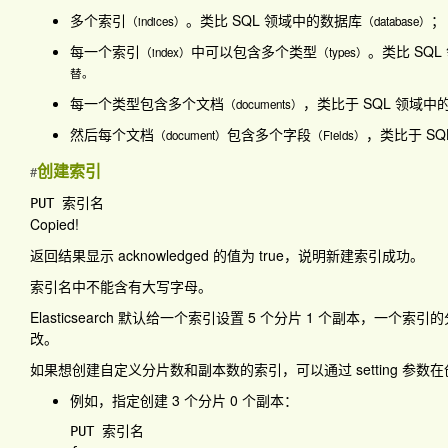
多个索引
。类比 SQL 领域中的数据库
；
（indices）
（database）
每一个索引
中可以包含多个类型
。类比 SQL
（index）
（types）
替。
每一个类型包含多个文档
，类比于 SQL 领域中
（documents）
然后每个文档
包含多个字段
，类比于 SQ
（document）
（Fields）
创建索引
#
Copied!
返回结果显示
acknowledged
的值为
true
，说明新建索引成功。
索引名中不能含有大写字母。
Elasticsearch 默认给一个索引设置 5 个分片 1 个副本
改。
如果想创建自定义分片数和副本数的索引，可以通过 setting 参
例如，指定创建 3 个分片 0 个副本：