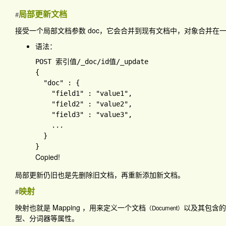
局部更新文档
#
接受一个局部文档参数
doc
，它会合并到现有文档中，对象合并在
语法：
POST 索引值
/_doc
/id值
{

"doc" 
: 
{

"field1" 
: 
"value1"
,

"field2" 
: 
"value2"
,

"field3" 
: 
"value3"
,

...

Copied!
局部更新仍旧也是先删除旧文档，再重新添加新文档。
映射
#
映射也就是 Mapping ，用来定义一个文档
以及其包含的
（Document）
型、分词器等属性。