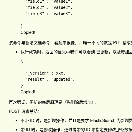
"field1" 
: 
"value1"
,

"field2" 
: 
"value2"
,

"field3" 
: 
"value3"
,

Copied!
该命令与新增文档命令「看起来很像」，唯一不同的就是 PUT 请求变
执行成功时，返回的信息中我们可以看到
已更新
，以及增加
{

...

"_version" 
: xxx
,

"result" 
: 
"updated"
Copied!
再次强调，更新的底层原理是『先删除后增加』。
POST 请求总结：
不带 ID 时，是新增操作，并且是要求 ElasticSearch 为新增
带 ID 时，是修改操作，通过携带的 ID 来指定要修改那条数