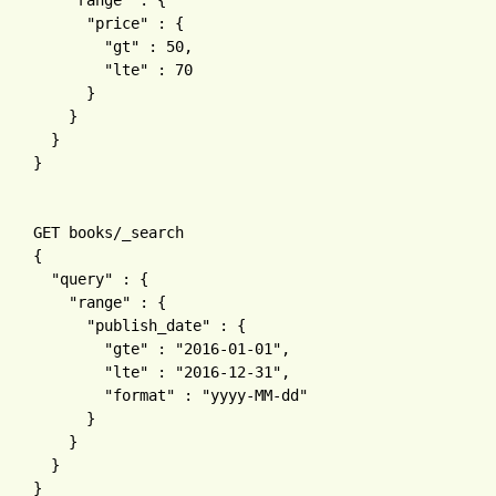
"range" 
: 
{

"price" 
: 
{

"gt" 
: 
50
,

"lte" 
: 
70

}

}

}

GET books
{

"query" 
: 
{

"range" 
: 
{

"publish_date" 
: 
{

"gte" 
: 
"2016-01-01"
,

"lte" 
: 
"2016-12-31"
,

"format" 
: 
"yyyy-MM-dd"

}

}
