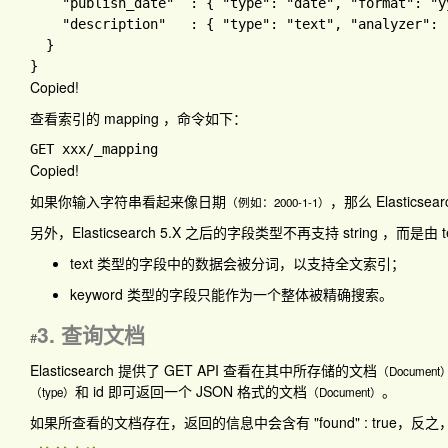
"publish_date"  
: 
{ 
"type"
: 
"date"
, 
"format"
: 
"y
"description"   
: 
{ 
"type"
: 
"text"
, 
"analyzer"
: 
Copied!
查看索引的 mapping ，命令如下：
Copied!
如果你输入字符串看起来像日期
，那么 Elastics
（例如：2000-1-1）
另外，Elasticsearch 5.X 之后的字段类型不再支持 string ，而是由 te
text 类型的字段中的数据会被分词，以支持全文索引；
keyword 类型的字段只能作为一个整体被精确搜索。
3. 查询文档
#
Elasticsearch 提供了 GET API 查看在其中所存储的文档
（Document
和 id 即可返回一个 JSON 格式的文档
。
（type）
（Document）
如果所查看的文档存在，返回的信息中会含有
"found" : true
，反之