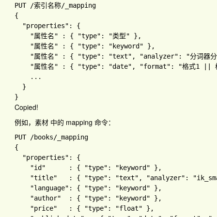
PUT 
/索引名称
{

"properties"
: 
{

"属性名" 
: 
{ 
"type"
: 
"类型" 
}
,

"属性名" 
: 
{ 
"type"
: 
"keyword" 
}
,

"属性名" 
: 
{ 
"type"
: 
"text"
, 
"analyzer"
: 
"分词器分
"属性名" 
: 
{ 
"type"
: 
"date"
, 
"format"
: 
"格式1 || 
...

Copied!
例如，
素材
中的 mapping 命令：
PUT 
/books
{

"properties"
: 
{

"id"      
: 
{ 
"type"
: 
"keyword" 
}
,

"title"   
: 
{ 
"type"
: 
"text"
, 
"analyzer"
: 
"ik_sm
"language"
: 
{ 
"type"
: 
"keyword" 
}
,

"author"  
: 
{ 
"type"
: 
"keyword" 
}
,

"price"   
: 
{ 
"type"
: 
"float" 
}
,
