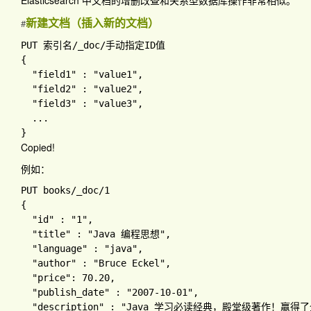
Elasticsearch 中文档的增删改查和关系型数据库操作非常相似。
新建文档（插入新的文档）
#
PUT 索引名
/_doc
/手动指定
{

"field1" 
: 
"value1"
,

"field2" 
: 
"value2"
,

"field3" 
: 
"value3"
,

Copied!
例如：
PUT books
/_doc
/
{ 

"id" 
: 
"1"
, 

"title" 
: 
"Java 编程思想"
, 

"language" 
: 
"java"
, 

"author" 
: 
"Bruce Eckel"
, 

"price"
: 
70.20
, 

"publish_date" 
: 
"2007-10-01"
, 

"description" 
: 