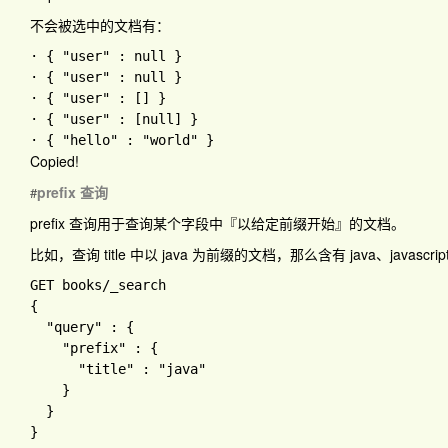
不会被选中的文档有：
· 
{ 
"user" 
: 
null 
}

· 
{ 
"user" 
: 
null 
}

· 
{ 
"user" 
: 
[
] 
}

· 
{ 
"user" 
: 
[
null
] 
}

· 
{ 
"hello" 
: 
"world" 
Copied!
prefix 查询
#
prefix 查询用于查询某个字段中『以给定前缀开始』的文档。
比如，查询 title 中以
java
为前缀的文档，那么含有
java
、
javascrip
GET books
{

"query" 
: 
{

"prefix" 
: 
{

"title" 
: 
"java"

}
