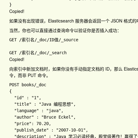
Copied!
如果没有出现错误，Elasticsearch 服务器会返回一个 JSON 格
当然，你也可以直接通过查询命令以验证你是否插入成功：
GET 
/索引名
/_doc
/
ID值
/_source

GET 
/索引名
/_doc
Copied!
向索引中新加文档时，如果你没有手动指定文档的 ID，那么 Elasticse
令，而非 PUT 命令。
POST books
{ 

"id" 
: 
"1"
, 

"title" 
: 
"Java 编程思想"
, 

"language" 
: 
"java"
, 

"author" 
: 
"Bruce Eckel"
, 

"price"
: 
70.20
, 

"publish_date" 
: 
"2007-10-01"
, 

"description" 
: 