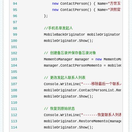
 94
new
 ContactPerson() { Name=
"
方世玉
"
, Mo
 95
new
 ContactPerson() { Name=
"
洪熙官
"
, Mo
 96
 97
 98
//
手机名单发起人
 99
             MobileBackOriginator mobileOriginator = 
ne
100
101
102
//
 创建备忘录并保存备忘录对象
103
             MementoManager manager = 
new
104
             manager.ContactPersonMemento =
105
106
//
 更改发起人联系人列表
107
             Console.WriteLine(
"
----移除最后一个联系人-----
108
             mobileOriginator.ContactPersonList.RemoveA
109
110
111
//
 恢复到原始状态
112
             Console.WriteLine(
"
-------恢复联系人列表----
113
114