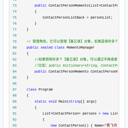
 73
public
 ContactPersonMemento(List<ContactPerson
 74
 75
             ContactPersonListBack =
 76
 77
 78
 79
//
 管理角色，它可以管理【备忘录】对象，如果是保存多个【备忘录
 80
public
sealed
class
 81
 82
//
 83
//
比如：public Dictionary<string, ContactPersonM
 84
public
 ContactPersonMemento ContactPersonMemen
 85
 86
 87
class
 88
 89
static
void
 Main(
string
 90
 91
             List<ContactPerson> persons = 
new
 List<Con
 92
 93
new
 ContactPerson() { Name=
"
黄飞鸿
"
, Mo