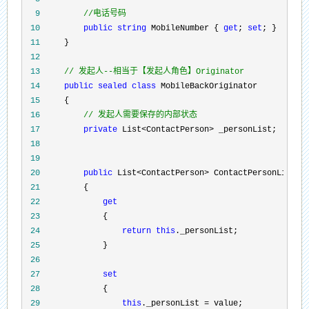
  9
//
电话号码
 10
public
string
 MobileNumber { 
get
; 
set
 11
 12
 13
//
 发起人--相当于【发起人角色】Originator
 14
public
sealed
class
 15
 16
//
 发起人需要保存的内部状态
 17
private
 List<ContactPerson>
 18
 19
 20
public
 List<ContactPerson>
 21
 22
get
 23
 24
return
this
 25
 26
 27
set
 28
 29
this
._personList =