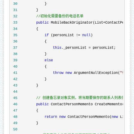
 30
 31
 32
//
初始化需要备份的电话名单
 33
public
 MobileBackOriginator(List<ContactPerson
 34
 35
if
 (personList != 
null
 36
 37
this
._personList =
 38
 39
else
 40
 41
throw
new
 ArgumentNullException(
"
参数不
 42
 43
 44
 45
//
 创建备忘录对象实例，将当期要保存的联系人列表保存到
 46
public
 47
 48
return
new
 ContactPersonMemento(
new
 List<C
 49
 50