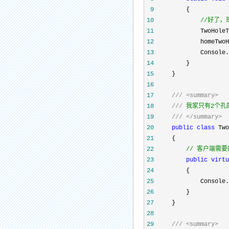
 9
10
//
好了，
11
             TwoHoleT
12
13
14
15
16
17
///
<summary>
18
///
19
///
</summary>
20
public
class
21
22
//
 客户端需要
23
public
virtu
24
25
             Console.
26
27
28
29
///
<summary>