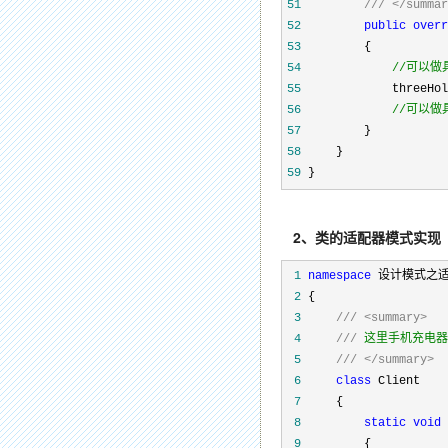
51
///
</summar
52
public
overr
53
54
//
可以做
55
56
//
可以做
57
58
59
 }
2、类的适配器模式实现
 1
namespace
 2
 3
///
<summary>
 4
///
 5
///
</summary>
 6
class
 7
 8
static
void
 
 9