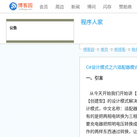
会员
周边
新闻
博问
闪存
赞助商
程序人家
公告
博客园
::
首页
::
新随笔
::
联
C#设计模式之六适配器模式（A
一、引言
从今天开始我们开始讲【
【创建型】的设计模式解
计模式，中文名称：适配器模
有的是把两相电转换为三
要充电器把照明电压转换
作的两样东西通过转换，