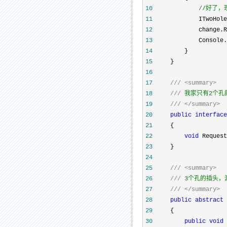
10
//
好了，
11
             ITwoHole
12
13
14
15
16
17
///
<summary>
18
///
19
///
</summary>
20
public
interface
21
22
void
23
24
25
///
<summary>
26
///
27
///
</summary>
28
public
abstract
29
30
public
void