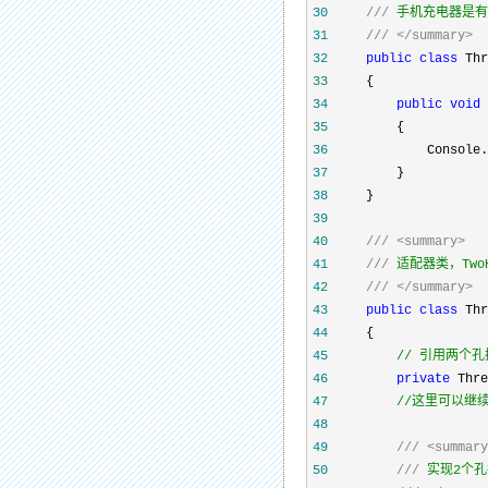
30
///
31
///
</summary>
32
public
class
33
34
public
void
35
36
             Console.
37
38
39
40
///
<summary>
41
///
42
///
</summary>
43
public
class
44
45
//
 引用两个孔
46
private
 Thre
47
//
这里可以继
48
49
///
<summary
50
///