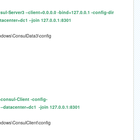
Server3 –client=0.0.0.0 -bind=127.0.0.1 -config-dir
acenter=dc1 –join 127.0.0.1:8301
ConsulData3\config
consul-Client -config-
–datacenter=dc1 -join 127.0.0.1:8301
onsulClient\config