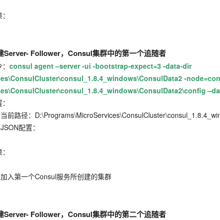
：
erver- Follower
，Consul
集群中的第一个追随者
：
consul agent –server -ui -bootstrap-expect=3 -data-dir
es\ConsulCluster\consul_1.8.4_windows\ConsulData2 -node=consul-
ces\ConsulCluster\consul_1.8.4_windows\ConsulData2\config –dat
：
icroServices\ConsulCluster\consul_1.8.4_windows\
配置：
：
onsul服务所创建的集群
erver- Follower
，Consul
集群中的第二个追随者