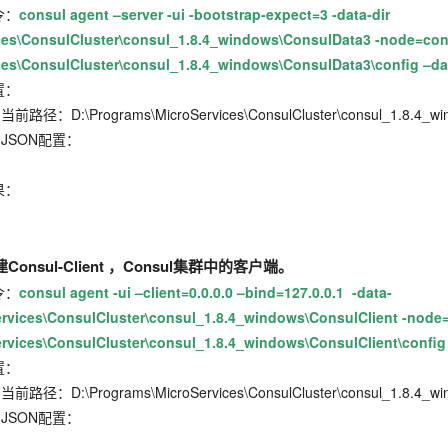
：
consul agent –server -ui -bootstrap-expect=3 -data-dir
es\ConsulCluster\consul_1.8.4_windows\ConsulData3 -node=consul-
ces\ConsulCluster\consul_1.8.4_windows\ConsulData3\config –dat
：
icroServices\ConsulCluster\consul_1.8.4_windows\
配置：
：
onsul-Client
，Consul
集群中的客户端。
：
consul agent -ui –client=0.0.0.0 –bind=127.0.0.1 -data-
rvices\ConsulCluster\consul_1.8.4_windows\ConsulClient -node=
rvices\ConsulCluster\consul_1.8.4_windows\ConsulClient\config 
：
icroServices\ConsulCluster\consul_1.8.4_windows\C
配置：