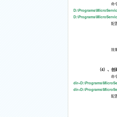
命令
D:\Programs\MicroServic
D:\Programs\MicroServi
配置
当前路径：D:\Programs\M
JSON
效果
（4
）、创建C
命令
dir=D:\Programs\MicroSe
dir=D:\Programs\MicroSe
配置
当前路径：D:\Programs\M
JSON