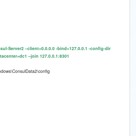
Server2 –client=0.0.0.0 -bind=127.0.0.1 -config-dir
acenter=dc1 –join 127.0.0.1:8301
ConsulData2\config