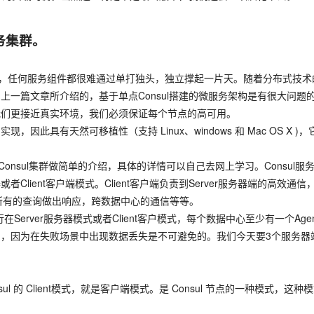
服务集群。
，任何服务组件都很难通过单打独头，独立撑起一片天。随着分布式技术
上一篇文章所介绍的，基于单点Consul搭建的微服务架构是有很大问
我们更接近真实环境，我们必须保证每个节点的高可用。
 实现，因此具有天然可移植性（支持 Linux、windows 和 Mac OS 
l集群做简单的介绍，具体的详情可以自己去网上学习。Consul服务在Clu
器或者Client客户端模式。Client客户端负责到Server服务器端的高
，对所有的查询做出响应，跨数据中心的通信等等。
rver服务器模式或者Client客户模式，每个数据中心至少有一个Agent
不好的，因为在失败场景中出现数据丢失是不可避免的。我们今天要3个服务
nsul 的 Client模式，就是客户端模式。是 Consul 节点的一种模式