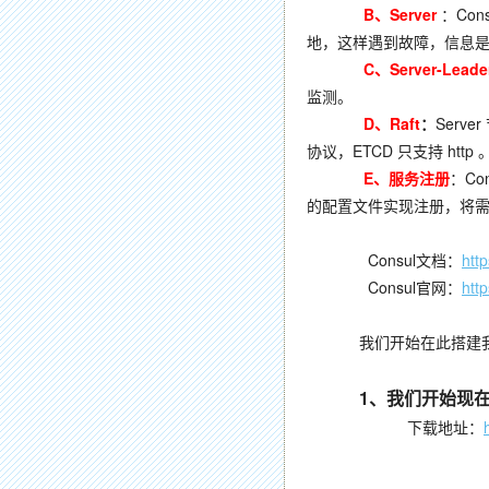
B、Server
：Con
地，这样遇到故障，信息
C、Server-Leade
监测。
D、Raft
：
Serv
协议，ETCD 只支持 http 
E、服务注册
：Co
的配置文件实现注册，将需要
Consul文档：
htt
Consul官网：
htt
我们开始在此搭建我们的C
1
、我们开始现在C
下载地址：