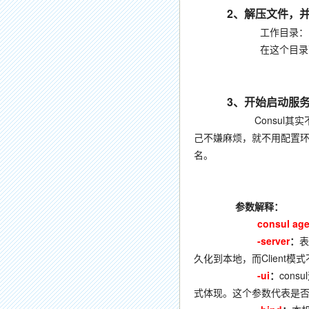
2
、解压文件，
工作目录：D:\Programs\M
在这个目录下边，只有一
3
、开始启动服务
Consul
己不嫌麻烦，就不用配置环境
名。
参数解释：
consul age
-server
：
表
久化到本地，而Client模
-ui
：
cons
式体现。这个参数代表是