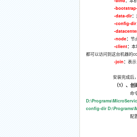
-bind
：
本机
-bootstrap
-data-dir
：
-config-dir
-datacente
-node
：
节
-client
：
本
都可以访问到这台机器的co
-join
：
表示
安装完成后，Agent
（1
）、创建S
命令
D:\Programs\MicroServic
config-dir D:\Programs
配置
当前路径：D:\Programs\
JSON