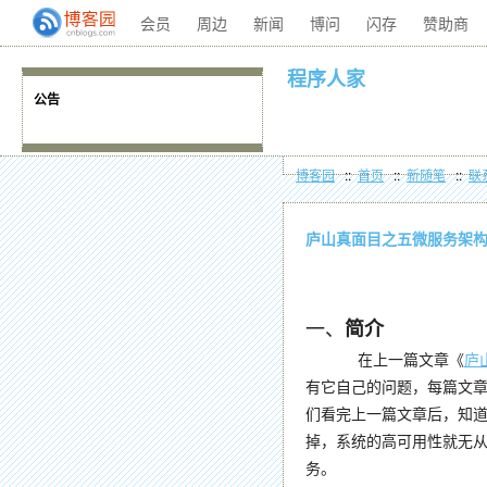
会员
周边
新闻
博问
闪存
赞助商
程序人家
公告
博客园
::
首页
::
新随笔
::
联
庐山真面目之五微服务架构Co
一、
简介
在上一篇文章《
庐
有它自己的问题，每篇文
们看完上一篇文章后，知道
掉，系统的高可用性就无从
务。