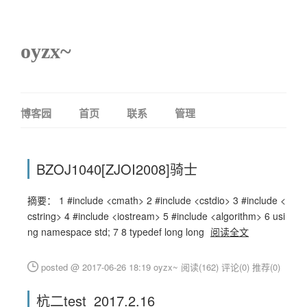
oyzx~
博客园
首页
联系
管理
BZOJ1040[ZJOI2008]骑士
摘要： 1 #include <cmath> 2 #include <cstdio> 3 #include <
cstring> 4 #include <iostream> 5 #include <algorithm> 6 usi
ng namespace std; 7 8 typedef long long
阅读全文
posted @ 2017-06-26 18:19 oyzx~
阅读(162)
评论(0)
推荐(0)
杭二test_2017.2.16