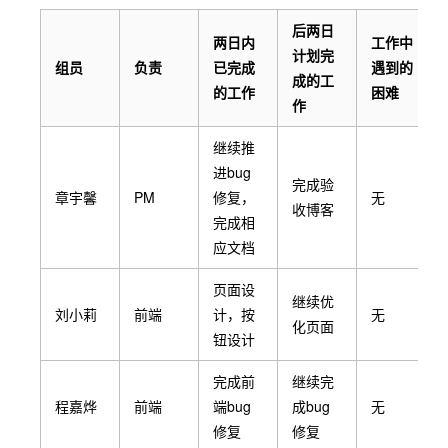
后两日
两日内
工作中
计划完
组员
负责
已完成
遇到的
成的工
的工作
困难
作
继续推
进bug
完成验
章宇馨
PM
修复，
无
收博客
完成相
应文档
页面设
继续优
刘小莉
前端
计，按
无
化页面
钮设计
完成前
继续完
程嘉烨
前端
端bug
成bug
无
修复
修复