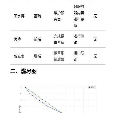
对服务
维护服
器内容
王宇博
基础
无
务器
进行更
新
完成徽
进行测
吴峥
前端
无
章系统
试
徽章系
接口联
曾立宏
后端
无
统后端
调
二、燃尽图