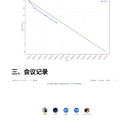
us/issu
es/74
验证码
滑块认
证
https://
实现地
github.c
王宇博
基础
址提取
无
om/sig
功能
ma233
三、会议记录
31/Nex
us/issu
es/64
适配生
日组件
重建，
修复设
验证码
置里的
滑块认
默认图