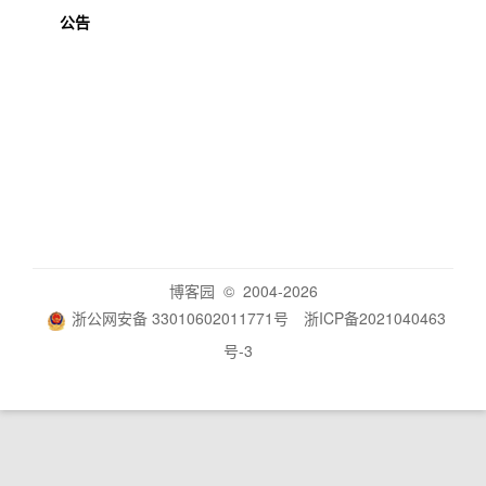
势、答
曾立宏
后端
败则返
无
公告
案个性
回默认
化功能
文案
https://
github.c
om/sig
ma233
31/Nex
us/issu
es/86
博客园
© 2004-2026
浙公网安备 33010602011771号
浙ICP备2021040463
号-3