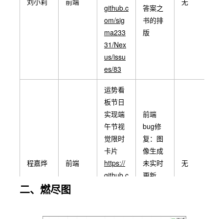
刘小莉
前端
无
github.c
答案之
om/sig
书的排
ma233
版
31/Nex
us/issu
es/83
运势看
板节日
实现端
前端
午节视
bug修
觉限时
复：图
卡片
像生成
程嘉烨
前端
https://
未实时
无
github.c
更新，
二、燃尽图
om/sig
曲线图
ma233
显示有
31/Nex
问题