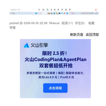
证
像，实
吴峥
前端
https://
现答案
无
github.c
之书、
om/sig
运势卡
posted @
2026-05-30 22:58
Nnexus
阅读(
11
) 评论(
0
)
收藏
举报
ma233
片分享
刷新页面
返回顶部
31/Nex
二维码
us/issu
es/70
完善了
llm生成
失败兜
底机
制，生
成失败
会重试
一次，
实现运
还是失