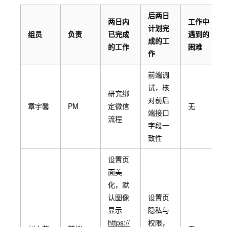
后两日
两日内
工作中
计划完
组员
负责
已完成
遇到的
成的工
的工作
困难
作
前端调
试，核
研究绑
对前后
章宇馨
PM
定微信
无
端接口
流程
字段一
致性
设置页
面美
化，默
认图像
设置页
显示
隐私与
https://
权限，