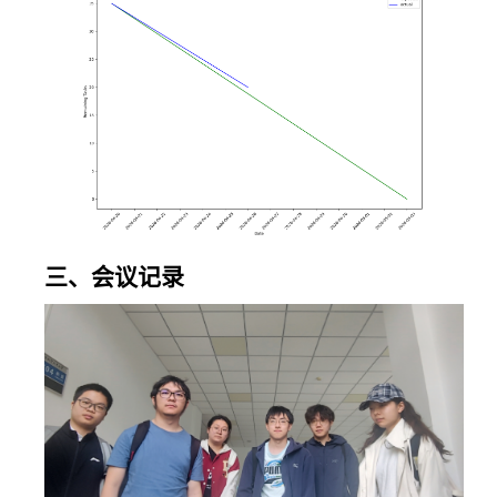
图基础
件；宜/
需要嵌
逻辑实
忌建议
入页面
现
列表双
中
色组件
实现
配置生
产环境
配置
敏感信
GitHub
息加密
三、会议记录
Actions
管理
基础流
（AI
水线；
Key 及
编写
数据库
Docker
密
王宇博
基础
无
Compo
码）；
se 脚本
配合前
实现本
端验证