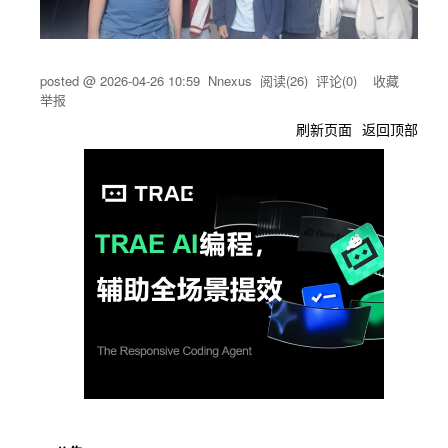
地全栈
PWA 离
环境一
线缓存
键拉起
机制与
生产环
posted @
2026-04-26 10:59
Nnexus
阅读(
26
) 评论(
0
)
收藏
举报
境资源
刷新页面
返回顶部
路径
Flask
基础框
用户认
架搭
证模
建：初
块：实
始化项
现注册/
目结
登录接
构、配
口，密
吴峥
后端
置环境
无
码哈希
变量、
加密，
集成
JWT 生
SQLAlc
成与验
hemy