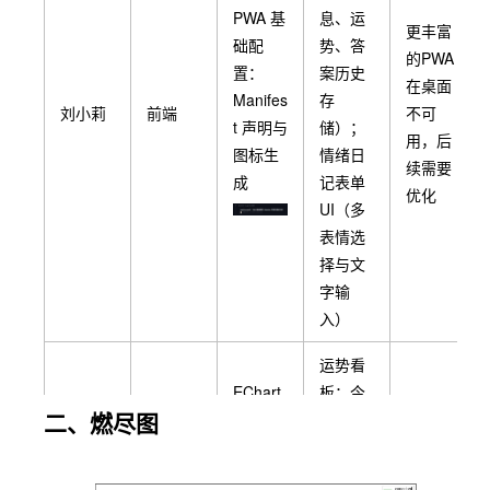
PWA 基
息、运
更丰富
础配
势、答
的PWA
置：
案历史
在桌面
Manifes
存
刘小莉
前端
不可
t 声明与
储）；
用，后
图标生
情绪日
续需要
成
记表单
优化
UI（多
表情选
择与文
字输
入）
运势看
EChart
板：今
二、燃尽图
s 库集
日运势
没合并
成与运
内容渲
到main
势轨迹
染组
里 后续
程嘉烨
前端