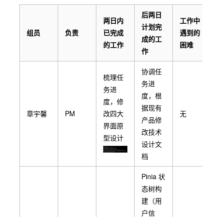
后两日
两日内
工作中
计划完
组员
负责
已完成
遇到的
成的工
的工作
困难
作
协调任
梳理任
务进
务进
度，根
度，修
据现有
章宇馨
PM
改四大
无
产品修
界面原
改技术
型设计
设计文
档
Pinia 状
态树构
建（用
户信