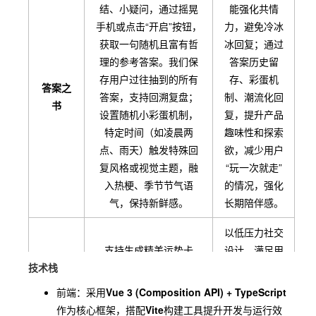
结、小疑问，通过摇晃
能强化共情
手机或点击“开启”按钮，
力，避免冷冰
获取一句随机且富有哲
冰回复；通过
理的参考答案。我们保
答案历史留
存用户过往抽到的所有
存、彩蛋机
答案之
答案，支持回溯复盘；
制、潮流化回
书
设置随机小彩蛋机制，
复，提升产品
特定时间（如凌晨两
趣味性和探索
点、雨天）触发特殊回
欲，减少用户
复风格或视觉主题，融
“玩一次就走”
入热梗、季节节气语
的情况，强化
气，保持新鲜感。
长期陪伴感。
以低压力社交
支持生成精美运势卡
设计，满足用
技术栈
片、答案卡片，一键分
户表达欲的同
享至微信好友、朋友
时避免社交负
前端：采用
Vue 3 (Composition API) + TypeScript
圈、群聊；设置分享广
担；通过全站
作为核心框架，搭配
Vite
构建工具提升开发与运行效