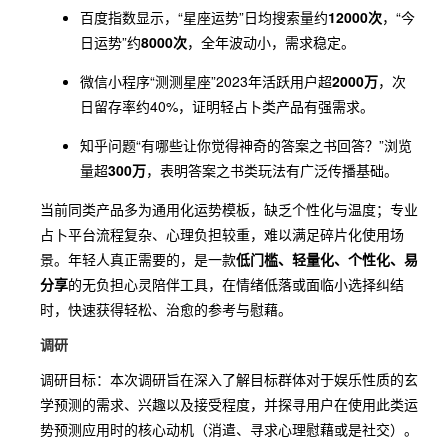
百度指数显示，“星座运势”日均搜索量约
12000次
，“今
日运势”约
8000次
，全年波动小，需求稳定。
微信小程序“测测星座”2023年活跃用户超
2000万
，次
日留存率约40%，证明轻占卜类产品有强需求。
知乎问题“有哪些让你觉得神奇的答案之书回答？”浏览
量超
300万
，表明答案之书类玩法有广泛传播基础。
当前同类产品多为通用化运势模板，缺乏个性化与温度；专业
占卜平台流程复杂、心理负担较重，难以满足碎片化使用场
景。年轻人真正需要的，是一款
低门槛、轻量化、个性化、易
分享
的无负担心灵陪伴工具，在情绪低落或面临小选择纠结
时，快速获得轻松、治愈的参考与慰藉。
调研
调研目标：本次调研旨在深入了解目标群体对于娱乐性质的玄
学预测的需求、兴趣以及接受程度，并探寻用户在使用此类运
势预测应用时的核心动机（消遣、寻求心理慰藉或是社交）。