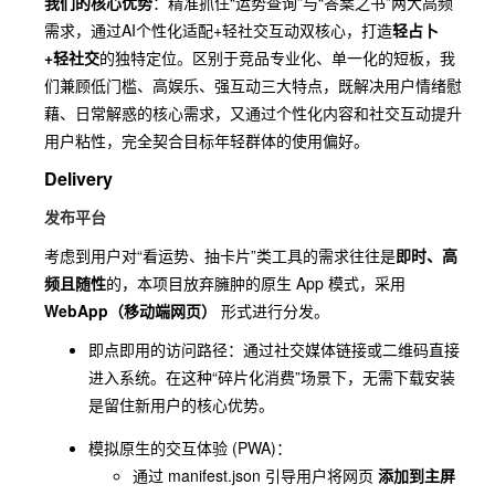
我们的核心优势
：精准抓住“运势查询”与“答案之书”两大高频
需求，通过AI个性化适配+轻社交互动双核心，打造
内容高
轻占卜
+轻社交
的独特定位。区别于竞品专业化、单一化的短板，我
度同质
们兼顾低门槛、高娱乐、强互动三大特点，既解决用户情绪慰
化，多
AI生成
藉、日常解惑的核心需求，又通过个性化内容和社交互动提升
为模板
每日星
传播速
千人千
用户粘性，完全契合目标年轻群体的使用偏好。
化输
各类星
座运势
度快，
面的个
出，无
Delivery
座运势
推送、
无需下
性化运
用户互
小程序
基础运
载，使
势，避
发布平台
动与数
势解析
用便捷
免内容
据沉
考虑到用户对“看运势、抽卡片”类工具的需求往往是
即时、高
同质化
淀，用
频且随性
的，本项目放弃臃肿的原生 App 模式，采用
户粘性
WebApp（移动端网页）
形式进行分发。
极低
即点即用的访问路径：通过社交媒体链接或二维码直接
进入系统。在这种“碎片化消费”场景下，无需下载安装
简化塔
是留住新用户的核心优势。
罗相关
偏专业
玩法，
模拟原生的交互体验 (PWA)：
向，操
保留娱
通过
manifest.json
引导用户将网页
添加到主屏
作复
乐性，