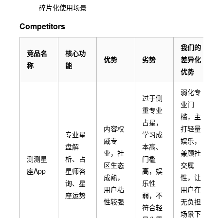
碎片化使用场景
Competitors
我们的
竞品名
核心功
优势
劣势
差异化
称
能
优势
弱化专
过于侧
业门
重专业
槛，主
占星，
内容权
打轻量
专业星
学习成
威专
娱乐，
盘解
本高、
业，社
兼顾社
测测星
析、占
门槛
区生态
交属
座App
星师咨
高，娱
成熟，
性，让
询、星
乐性
用户粘
用户在
座运势
弱，不
性较强
无负担
符合轻
场景下