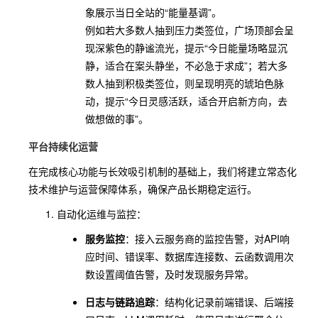
象展示当日全站的“能量基调”。
例如若大多数人抽到压力类签位，广场顶部会呈
现深紫色的静谧流光，提示“今日能量场略显沉
静，适合在案头静坐，不必急于求成”；若大多
数人抽到积极类签位，则呈现明亮的琥珀色脉
动，提示“今日灵感活跃，适合开启新方向，去
做想做的事”。
平台持续化运营
在完成核心功能与长效吸引机制的基础上，我们将建立常态化
技术维护与运营保障体系，确保产品长期稳定运行。
自动化运维与监控：
服务监控
：接入云服务商的监控告警，对API响
应时间、错误率、数据库连接数、云函数调用次
数设置阈值告警，及时发现服务异常。
日志与链路追踪
：结构化记录前端错误、后端接