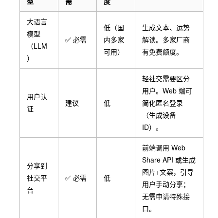
型
需
度
大语言
低（国
生成文本、运势
模型
✅ 必需
内多家
解读。多家厂商
（LLM
可用）
有免费额度。
）
轻社交需要区分
用户。Web 端可
用户认
建议
低
简化匿名登录
证
（生成设备
ID）。
前端调用 Web
Share API 或生成
分享到
图片+文案，引导
社交平
✅ 必需
低
用户手动分享；
台
无需申请特殊接
口。