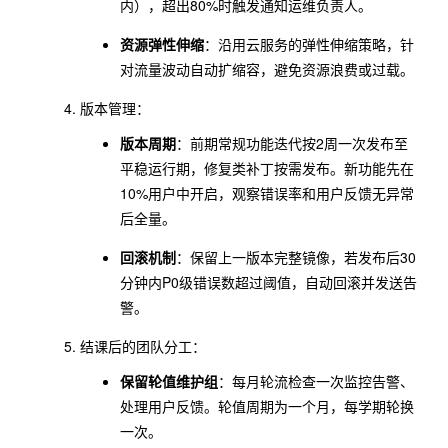
内），超出80%时触发通知运维负责人。
资源弹性伸缩
：沿用云服务的弹性伸缩策略，针
对流量波动自动扩缩容，避免资源浪费或过载。
版本管理：
版本周期
：前期常规功能迭代按2周一次发布至
平稳运行期，修复类补丁按需发布。新功能先在
10%用户中开启，观察错误率和用户反馈无异常
后全量。
回滚机制
：保留上一版本完整镜像，若发布后30
分钟内P0级错误数超过阈值，自动回滚并发送告
警。
结课后的团队分工：
保留轮值维护组
：每月轮流检查一次监控告警、
处理用户反馈。轮值周期为一个月，每学期轮换
一次。