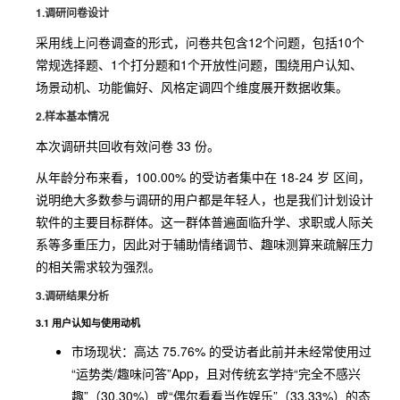
1.调研问卷设计
采用线上问卷调查的形式，问卷共包含12个问题，包括10个
常规选择题、1个打分题和1个开放性问题，围绕用户认知、
场景动机、功能偏好、风格定调四个维度展开数据收集。
2.样本基本情况
本次调研共回收有效问卷 33 份。
从年龄分布来看，100.00% 的受访者集中在 18-24 岁 区间，
说明绝大多数参与调研的用户都是年轻人，也是我们计划设计
软件的主要目标群体。这一群体普遍面临升学、求职或人际关
系等多重压力，因此对于辅助情绪调节、趣味测算来疏解压力
的相关需求较为强烈。
3.调研结果分析
3.1 用户认知与使用动机
市场现状：高达 75.76% 的受访者此前并未经常使用过
“运势类/趣味问答”App，且对传统玄学持“完全不感兴
趣”（30.30%）或“偶尔看看当作娱乐”（33.33%）的态