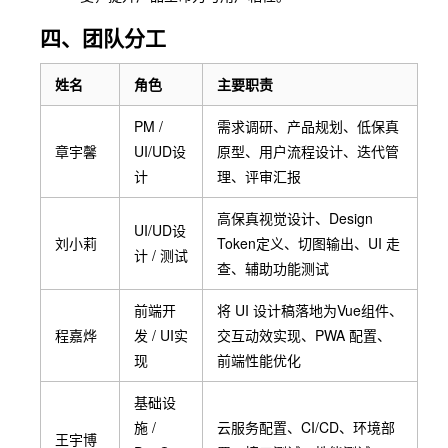
四、团队分工
姓名
角色
主要职责
PM /
需求调研、产品规划、低保真
章宇馨
UI/UD设
原型、用户流程设计、迭代管
计
理、评审汇报
高保真视觉设计、Design
UI/UD设
刘小莉
Token定义、切图输出、UI 走
计 / 测试
查、辅助功能测试
前端开
将 UI 设计稿落地为Vue组件、
程嘉烨
发 / UI实
交互动效实现、PWA 配置、
现
前端性能优化
基础设
施 /
云服务配置、CI/CD、环境部
王宇博