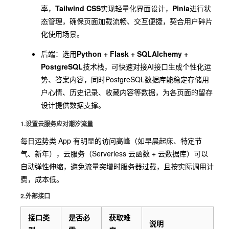
场，用户可分享有共鸣
情绪可视化、
率，
Tailwind CSS
实现轻量化界面设计，
Pinia
进行状
分享社
的签文、答案，无需添
趣味互动玩
态管理，确保页面加载流畅、交互便捷，契合用户碎片
交
加好友，支持评论、围
法，促进用户
化使用场景。
观，降低社交压力；新
主动分享、持
后端：选用
Python + Flask + SQLAlchemy +
增运势PK、好友运势对
续活跃，实现
PostgreSQL
技术栈，可快速对接AI接口生成个性化运
比功能，提升互动趣味
留存与自然引
势、答案内容，同时PostgreSQL数据库能稳定存储用
性。
流的正向循
户心情、历史记录、收藏内容等数据，为各页面的留存
环。
设计提供数据支撑。
个人中心集成收藏答
以情绪日记、
1.设置云服务应对潮汐流量
案、历史运势记录、偏
运势图谱、历
好设置、情绪日记本等
史数据管理为
每日运势类 App 有明显的访问高峰（如早晨起床、特定节
功能；情绪日记本支持
核心，让用户
气、新年），云服务（Serverless 云函数 + 云数据库）可以
我的
用户记录每日心情与运
实现自我复
自动弹性伸缩，避免流量突增时服务器过载，且按实际调用计
势的关联，自动生成个
盘，增强产品
费，成本低。
人“运势图谱”，实现情绪
的实用价值和
2.外部接口
复盘。
情感联结。
接口类
是否必
获取难
说明