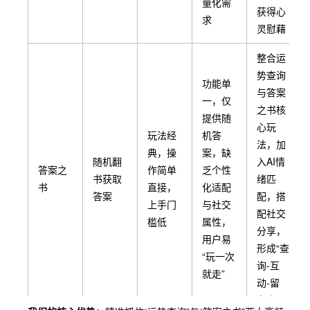
量化需
获得心
求
灵慰藉
整合运
势查询
功能单
与答案
一，仅
之书核
提供随
心玩
玩法经
机答
法，加
典，操
案，缺
随机翻
入AI情
答案之
作简单
乏个性
书获取
绪匹
书
直接，
化适配
答案
配，搭
上手门
与社交
配社交
槛低
属性，
分享，
用户易
形成“查
“玩一次
询-互
就走”
动-留
存”闭环