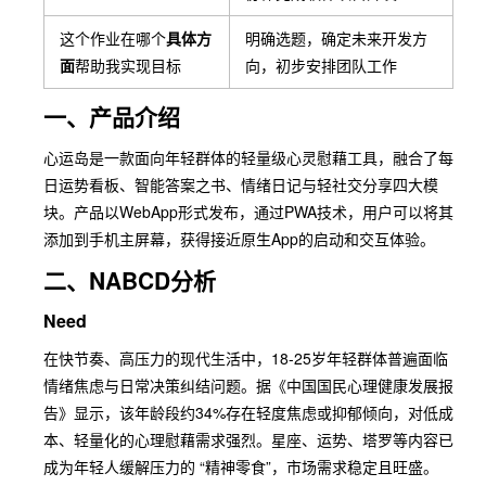
这个作业在哪个
具体方
明确选题，确定未来开发方
面
帮助我实现目标
向，初步安排团队工作
一、产品介绍
心运岛是一款面向年轻群体的轻量级心灵慰藉工具，融合了每
日运势看板、智能答案之书、情绪日记与轻社交分享四大模
块。产品以WebApp形式发布，通过PWA技术，用户可以将其
添加到手机主屏幕，获得接近原生App的启动和交互体验。
二、NABCD分析
Need
在快节奏、高压力的现代生活中，18-25岁年轻群体普遍面临
情绪焦虑与日常决策纠结问题。据《中国国民心理健康发展报
告》显示，该年龄段约34%存在轻度焦虑或抑郁倾向，对低成
本、轻量化的心理慰藉需求强烈。星座、运势、塔罗等内容已
成为年轻人缓解压力的 “精神零食”，市场需求稳定且旺盛。