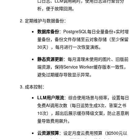
口日志、LLM调用耗时，使用日志进行聚合分
析，便于故障回溯。
定期维护与数据备份：
数据库备份
：PostgreSQL每日全量备份+实时增
量备份，备份文件存储至云对象存储（至少保留
30天），每月进行一次恢复演练。
静态资源更新
：每月清理未使用的图片、旧版前
端资源，保持Service Worker缓存版本一致性，
避免过期缓存导致显示异常。
成本控制：
LLM用户限流
：综合使用场景与频率，设置每日
免费AI调用次数（每日运势生成3次、答案之书
10次），超出后展示缓存降级文案，防止恶意刷
量导致费用飙升。
云资源预算
：设定月度云费用预算（如500元以