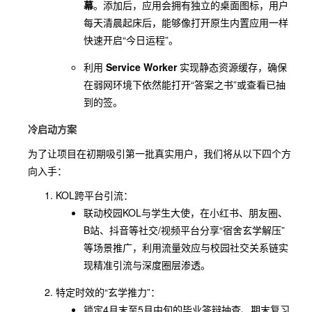
幕
。添加后，应用会拥有独立的桌面图标，用户
视觉设
杂，社
强化轻
每天清晨起床后，能够像打开原生内置应用一样
塔罗牌
专业塔
计精
交属性
社交与
快速开启“今日运程”。
App（L
罗占
美，塔
极弱，
个性化
abyrint
卜、牌
罗内容
利用
Service Worker
实现静态资源缓存，确保
无法满
适配，
hos）
面解析
专业细
在弱网环境下依然能打开“答案之书”或查看已抽
足用户
贴合年
致
到的签。
分享与
轻人碎
互动需
片化、
冷启动方案
求
高互动
为了让项目在初期吸引第一批真实用户，我们将从以下四个方
的使用
向入手：
习惯
KOL跨平台引流：
联动校园KOL与学生大使，在小红书、朋友圈、
B站、抖音等社交/视频平台分享“宿舍玄学解压”
等场景推广，利用流量效应与校园社交关系链实
现精准引流与深度圈层渗透。
特定时效的“玄学推力”：
锁定4月末至5月中旬的毕业答辩抽查、期末复习