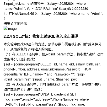
$input_nickname 的值等于 ', Salary='20252801' where
name='Admin'; #，也就是把Admin的Salary改为20252801
4、在NickName处输入
', Salary='20252801‘ where name='Admin';
#
结果如下图所示：
2.2.4 SQL对抗：修复上述SQL注入攻击漏洞
本实验中修改sql语句的方法，是将参数与需要执行的动作或条件分
开，从而避免的了sql注入的风险。
（1）在SELECT语句中，使用bind_param方法，将参数与执行动作
或条件分开进行修改；
$sql = $conn->prepare("SELECT id, name, eid, salary, birth, ssn,
phoneNumber, address, email,nickname,Password FROM
credential WHERE name= ? and Password= ?"); $sql-
>bind_param("ss", $input_uname, $hashed_pwd);
（2）在Update语句中，同样使用bind_param方法，将参数与执行
动作或条件分开进行修改；
$sql = $conn->prepare("UPDATE credential SET
nickname=?,email=?,address=?,PhoneNumber=? where
ID=$id;"); $sql->bind_param("ssss", $input_nickname,