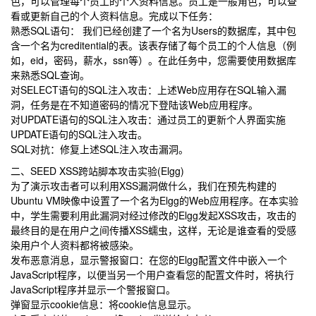
色，可以管理每个员工的个人资料信息。员工是一般角色，可以查
看或更新自己的个人资料信息。完成以下任务：
熟悉SQL语句： 我们已经创建了一个名为Users的数据库，其中包
含一个名为creditential的表。该表存储了每个员工的个人信息（例
如，eid，密码，薪水，ssn等）。在此任务中，您需要使用数据库
来熟悉SQL查询。
对SELECT语句的SQL注入攻击：上述Web应用存在SQL输入漏
洞，任务是在不知道密码的情况下登陆该Web应用程序。
对UPDATE语句的SQL注入攻击：通过员工的更新个人界面实施
UPDATE语句的SQL注入攻击。
SQL对抗：修复上述SQL注入攻击漏洞。
二、SEED XSS跨站脚本攻击实验(Elgg)
为了演示攻击者可以利用XSS漏洞做什么，我们在预先构建的
Ubuntu VM映像中设置了一个名为Elgg的Web应用程序。在本实验
中，学生需要利用此漏洞对经过修改的Elgg发起XSS攻击，攻击的
最终目的是在用户之间传播XSS蠕虫，这样，无论是谁查看的受感
染用户个人资料都将被感染。
发布恶意消息，显示警报窗口：在您的Elgg配置文件中嵌入一个
JavaScript程序，以便当另一个用户查看您的配置文件时，将执行
JavaScript程序并显示一个警报窗口。
弹窗显示cookie信息：将cookie信息显示。