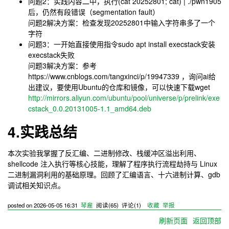
问题2：实践内容二中，执行(cat 20252801; cat) | ./pwn1905
后，仍然有段错误（segmentation fault）
问题2解决方案：检查发现20252801中输入字符串多了一个
字符
问题3：一开始直接使用指令sudo apt install execstack安装
execstack失败
问题3解决方案：参考
https://www.cnblogs.com/tangxinci/p/19947339 ，询问ai给
出建议，要使用Ubuntu的仓库和镜像，可以快速下载wget
http://mirrors.aliyun.com/ubuntu/pool/universe/p/prelink/exe
cstack_0.0.20131005-1.1_amd64.deb
4.实践总结
本次实验我掌握了反汇编、二进制修改、栈缓冲区溢出利用、
shellcode 注入执行等核心技能，理解了程序执行流程劫持与 Linux
二进制漏洞利用的基础原理。回顾了汇编语言、十六进制计算、gdb
调试相关知识点。
posted on
2026-05-05 16:31
琴雇
阅读(
65
) 评论(
1
)
收藏
举报
刷新页面
返回顶部