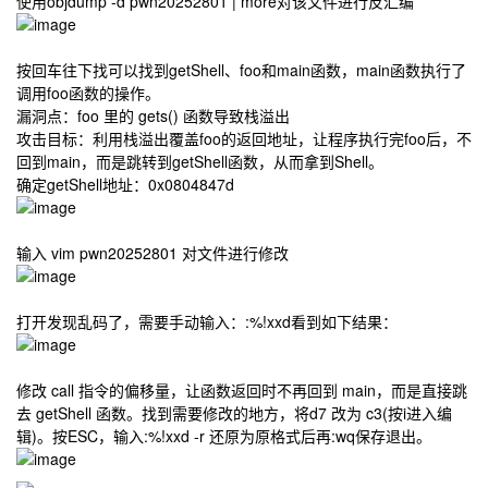
使用
objdump -d pwn20252801 | more
对该文件进行反汇编
按回车往下找可以找到getShell、foo和main函数，main函数执行了
调用foo函数的操作。
漏洞点：foo 里的 gets() 函数导致栈溢出
攻击目标：利用栈溢出覆盖foo的返回地址，让程序执行完foo后，不
回到main，而是跳转到getShell函数，从而拿到Shell。
确定getShell地址：0x0804847d
输入
vim pwn20252801
对文件进行修改
打开发现乱码了，需要手动输入：
:%!xxd
看到如下结果：
修改 call 指令的偏移量，让函数返回时不再回到 main，而是直接跳
去 getShell 函数。找到需要修改的地方，将d7 改为 c3(按i进入编
辑)。按ESC，输入:%!xxd -r 还原为原格式后再:wq保存退出。