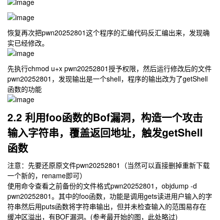
恢复再次把pwn20252801这个程序的汇编代码反汇编出来，发现确
实已经修改。
先执行chmod u+x pwn20252801授予权限，然后运行修改后的文件
pwn20252801，发现输出是一个shell，程序的输出改为了getShell
函数的功能
2.2 利用foo函数的Bof漏洞，构造一个攻击
输入字符串，覆盖返回地址，触发getShell
函数
注意：先要还原原文件pwn20252801（当然可以直接删掉重新下载
一个新的，rename即可）
使用命令查看之前备份的文件格式pwn20252801，
objdump -d
pwn20252801
。其中的foo函数，功能是调用gets读进用户输入的字
符串然后用puts函数将字符串输出，但并未检查输入的范围易存在
缓冲区溢出，有BOF漏洞。(参考最开始的图，此处略过)