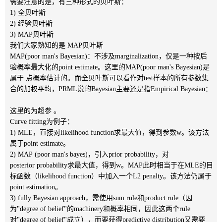
需要注意的是，有三种形式的贝叶斯：
1) 全贝叶斯
2) 经验贝叶斯
3) MAP贝叶斯
我们大家熟知的是 MAP贝叶斯
MAP(poor man's Bayesian)：不涉及marginalization，仅是一种按后
验概率最大化的point estimate。这里的MAP(poor man's Bayesian)是
属于 点概率估计的。而全贝叶斯可以看作对test样本的所有参数集
合的加权平均，PRML说的Bayesian主要还是指Empirical Bayesian：
这里的
为超参 。
Curve fitting为例子：
1) MLE，直接对likelihood function求最大值，得到参数w。该方法
属于point estimate。
2) MAP (poor man's bayes)，引入prior probability，对
posterior probability求最大值，得到w。MAP此时相当于在MLE的目
标函数（likelihood function）中加入一个L2 penalty。该方法仍属于
point estimation。
3) fully Bayesian approach，需使用sum rule和product rule（因
为"degree of belief"的machinery和概率相同，因此这两个rule
对"degree of belief"成立），而要获得predictive distribution又需要