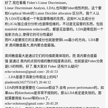
好了,现在看看 Fisher's Linear Discriminant，
Linear Discriminant Analysis, LDA),也叫做Fisher线性判别，这个要
和Graphical Model的 Latent Dirichlet allocation 区分开。我个人认
为 LDA可以看成一个有监督降维的东西，这些PCA(主成分分
析),ICA(独立成分分析)也是降低维的，不过是无监督的东西，包括
mainfold dimension reduction的，都是无监督的。LDA是降低到一个
投影方向上,使得它的可分性最好
而PCA是要找它的主要成分也就是使得Loss最小的方向，LDA要
求 类间散度最大,类内聚合度最强。
类间散度最大是通过它们的均值距离体现的，而 类内聚合度最
强 是通过 类内的点到均值的散的程度表达的，也就是说Fisher分类
是LS的特例，好了,看大家对 Fisher 还有什么疑问?
echo<echotooo@gmail.com> 20:41:53
....LDA是基于高斯分布假设上的吗？
planktonli(1027753147) 20:44:12
LDA的样本是需要在 Gaussian假设下,会有 power performance的，如
果data 的distribution是非常不规则的，那么LDA肯定是失效的。那
就需要用些 Kernel等的trick了。
echo<echotooo@gmail.com> 20:45:29