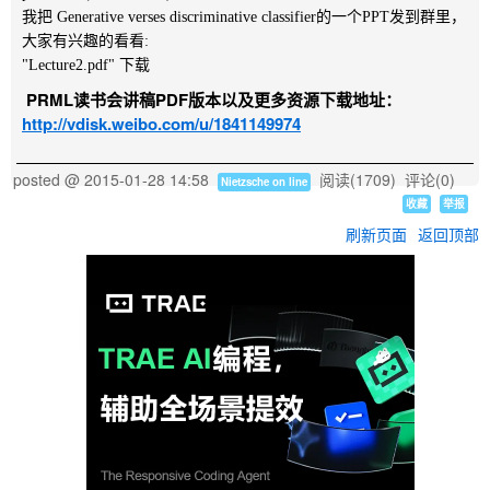
我把 Generative verses discriminative classifier的一个PPT发到群里，
大家有兴趣的看看:
"Lecture2.pdf" 下载
PRML读书会讲稿PDF版本以及更多资源下载地址：
http://vdisk.weibo.com/u/1841149974
posted @
2015-01-28 14:58
阅读(
1709
) 评论(
0
)
Nietzsche on line
收藏
举报
刷新页面
返回顶部