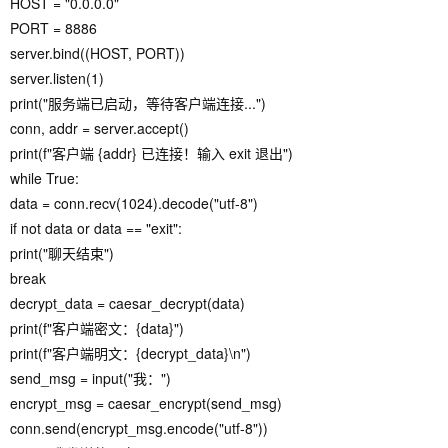
HOST = "0.0.0.0"
PORT = 8886
server.bind((HOST, PORT))
server.listen(1)
print("服务端已启动，等待客户端连接...")
conn, addr = server.accept()
print(f"客户端 {addr} 已连接！输入 exit 退出")
while True:
data = conn.recv(1024).decode("utf-8")
if not data or data == "exit":
print("聊天结束")
break
decrypt_data = caesar_decrypt(data)
print(f"客户端密文：{data}")
print(f"客户端明文：{decrypt_data}\n")
send_msg = input("我：")
encrypt_msg = caesar_encrypt(send_msg)
conn.send(encrypt_msg.encode("utf-8"))