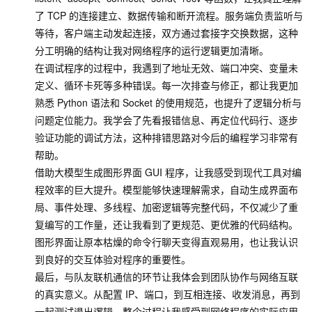
了 TCP 的连接建立、数据传输和断开流程。服务端负责监听与
等待，客户端主动发起连接，双方通过套接字交换数据，这种
分工明确的结构让我对网络程序的运行逻辑更加清晰。
在调试程序的过程中，我遇到了地址无效、端口冲突、变量未
定义、循环卡死等多种错误。每一次排查与修正，都让我更加
熟悉 Python 语法和 Socket 的使用规范，也提升了逻辑分析与
问题定位能力。我学会了先看报错信息、再定位代码行、逐步
验证功能的调试方法，这种排错思路对今后的编程学习非常有
帮助。
借助大模型生成图形界面 GUI 程序，让我感受到现代工具对编
程效率的巨大提升。模型能够快速理解需求，自动生成界面布
局、事件处理、多线程、加密逻辑等完整代码，不仅减少了重
复编写的工作量，还让我看到了更规范、更优雅的代码结构。
图形界面让原本枯燥的命令行聊天变得直观易用，也让我认识
到良好的交互体验对程序的重要性。
最后，与队友联机通信的环节让我体会到团队协作与网络互联
的真实意义。从配置 IP、端口，到互相连接、收发消息，再到
一起测试退出逻辑，整个过程让我感受到网络程序的实际应用