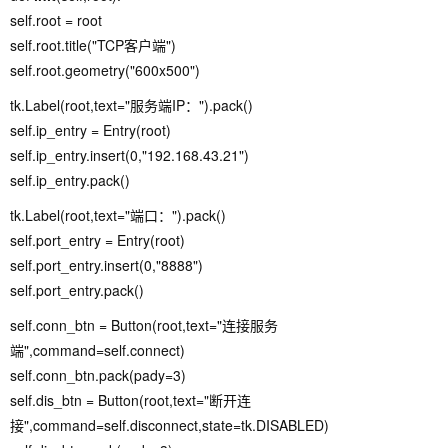
self.root = root
self.root.title("TCP客户端")
self.root.geometry("600x500")
tk.Label(root,text="服务端IP：").pack()
self.ip_entry = Entry(root)
self.ip_entry.insert(0,"192.168.43.21")
self.ip_entry.pack()
tk.Label(root,text="端口：").pack()
self.port_entry = Entry(root)
self.port_entry.insert(0,"8888")
self.port_entry.pack()
self.conn_btn = Button(root,text="连接服务
端",command=self.connect)
self.conn_btn.pack(pady=3)
self.dis_btn = Button(root,text="断开连
接",command=self.disconnect,state=tk.DISABLED)