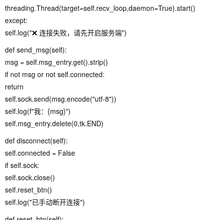
threading.Thread(target=self.recv_loop,daemon=True).start()
except:
self.log("❌ 连接失败，请先开启服务端")
def send_msg(self):
msg = self.msg_entry.get().strip()
if not msg or not self.connected:
return
self.sock.send(msg.encode("utf-8"))
self.log(f"我：{msg}")
self.msg_entry.delete(0,tk.END)
def disconnect(self):
self.connected = False
if self.sock:
self.sock.close()
self.reset_btn()
self.log("已手动断开连接")
def reset_btn(self):