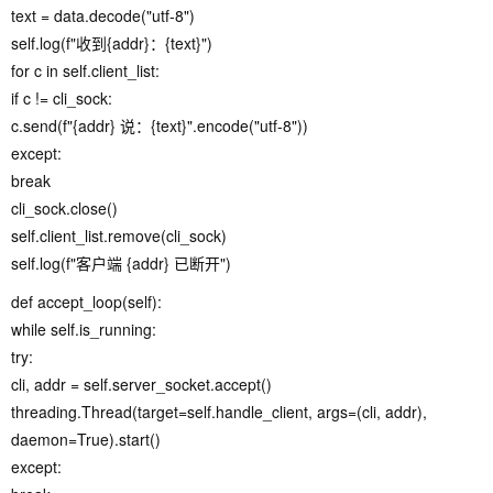
text = data.decode("utf-8")
self.log(f"收到{addr}：{text}")
for c in self.client_list:
if c != cli_sock:
c.send(f"{addr} 说：{text}".encode("utf-8"))
except:
break
cli_sock.close()
self.client_list.remove(cli_sock)
self.log(f"客户端 {addr} 已断开")
def accept_loop(self):
while self.is_running:
try:
cli, addr = self.server_socket.accept()
threading.Thread(target=self.handle_client, args=(cli, addr),
daemon=True).start()
except: