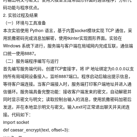
码功能与程序优点。
2. 实验过程及结果
（一）环境与工具准备
本次实验使用 Python 语言，基于内置socket模块实现 TCP 通信，采
用凯撒密码完成消息加解密，使用tkinter实现图形界面。实验在
Windows 系统下进行，服务端与客户端在局域网内完成互联，通信端
口统一使用8887。
（二）服务端程序编写与运行
首先编写服务端代码，创建TCP套接字，将 IP 地址绑定为0.0.0.0以支
持所有局域网设备接入，监听8887端口。程序启动后输出提示信息，
等待客户端连接。当客户端接入时，服务端打印客户端地址并进入通
信循环。服务端具备完整功能：接收客户端发来的密文，自动解密并
同时显示密文与明文；读取控制台输入的消息，使用凯撒密码加密后
发送，并在本地显示明文与密文。输入exit可正常退出聊天并关闭连
接。代码如下：
import socket
def caesar_encrypt(text, offset=3):