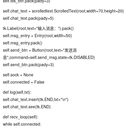
self.dis_btn.pack(pady=3)
self.chat_text = scrolledtext.ScrolledText(root,width=70,height=20)
self.chat_text.pack(pady=5)
tk.Label(root,text="输入消息：").pack()
self.msg_entry = Entry(root,width=50)
self.msg_entry.pack()
self.send_btn = Button(root,text="发送消
息",command=self.send_msg,state=tk.DISABLED)
self.send_btn.pack(pady=3)
self.sock = None
self.connected = False
def log(self,txt):
self.chat_text.insert(tk.END,txt+"\n")
self.chat_text.see(tk.END)
def recv_loop(self):
while self.connected: