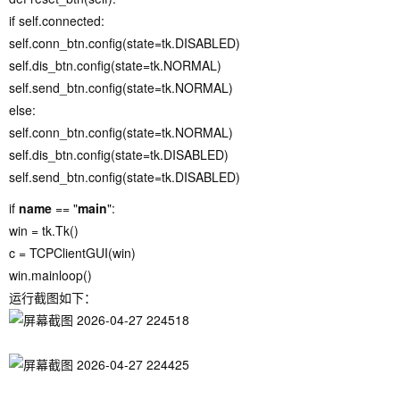
if self.connected:
self.conn_btn.config(state=tk.DISABLED)
self.dis_btn.config(state=tk.NORMAL)
self.send_btn.config(state=tk.NORMAL)
else:
self.conn_btn.config(state=tk.NORMAL)
self.dis_btn.config(state=tk.DISABLED)
self.send_btn.config(state=tk.DISABLED)
if
name
== "
main
":
win = tk.Tk()
c = TCPClientGUI(win)
win.mainloop()
运行截图如下：