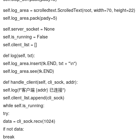
self.log_area = scrolledtext.ScrolledText(root, width=70, height=22)
self.log_area.pack(pady=5)
self.server_socket = None
self.is_running = False
self.client_list = []
def log(self, txt):
self.log_area.insert(tk.END, txt + "\n")
self.log_area.see(tk.END)
def handle_client(self, cli_sock, addr):
self.log(f"客户端 {addr} 已连接")
self.client_list.append(cli_sock)
while self.is_running:
try:
data = cli_sock.recv(1024)
if not data:
break