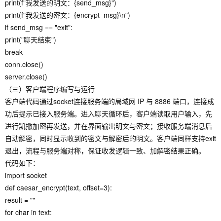
print(f"我发送的明文：{send_msg}")
print(f"我发送的密文：{encrypt_msg}\n")
if send_msg == "exit":
print("聊天结束")
break
conn.close()
server.close()
（三）客户端程序编写与运行
客户端代码通过socket连接服务端的局域网 IP 与 8886 端口，连接成
功后提示已接入服务端。进入聊天循环后，客户端读取用户输入，先
进行凯撒加密再发送，并在界面输出明文与密文；接收服务端消息后
自动解密，同时显示收到的密文与解密后的明文。客户端同样支持exit
退出，流程与服务端对称，保证收发逻辑一致、加解密结果正确。
代码如下：
import socket
def caesar_encrypt(text, offset=3):
result = ""
for char in text: