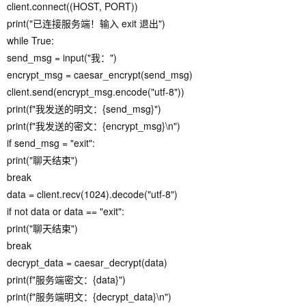
client.connect((HOST, PORT))
print("已连接服务端！输入 exit 退出")
while True:
send_msg = input("我：")
encrypt_msg = caesar_encrypt(send_msg)
client.send(encrypt_msg.encode("utf-8"))
print(f"我发送的明文：{send_msg}")
print(f"我发送的密文：{encrypt_msg}\n")
if send_msg = "exit":
print("聊天结束")
break
data = client.recv(1024).decode("utf-8")
if not data or data == "exit":
print("聊天结束")
break
decrypt_data = caesar_decrypt(data)
print(f"服务端密文：{data}")
print(f"服务端明文：{decrypt_data}\n")