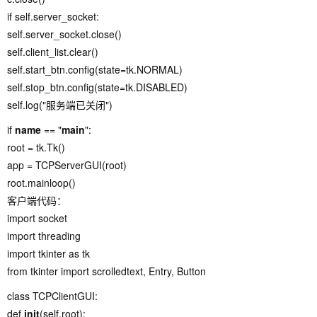
if self.server_socket:
self.server_socket.close()
self.client_list.clear()
self.start_btn.config(state=tk.NORMAL)
self.stop_btn.config(state=tk.DISABLED)
self.log("服务端已关闭")
if
name
== "
main
":
root = tk.Tk()
app = TCPServerGUI(root)
root.mainloop()
客户端代码：
import socket
import threading
import tkinter as tk
from tkinter import scrolledtext, Entry, Button
class TCPClientGUI:
def
init
(self,root):