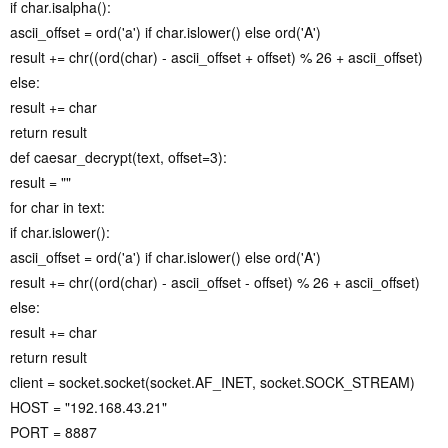
if char.isalpha():
ascii_offset = ord('a') if char.islower() else ord('A')
result += chr((ord(char) - ascii_offset + offset) % 26 + ascii_offset)
else:
result += char
return result
def caesar_decrypt(text, offset=3):
result = ""
for char in text:
if char.islower():
ascii_offset = ord('a') if char.islower() else ord('A')
result += chr((ord(char) - ascii_offset - offset) % 26 + ascii_offset)
else:
result += char
return result
client = socket.socket(socket.AF_INET, socket.SOCK_STREAM)
HOST = "192.168.43.21"
PORT = 8887