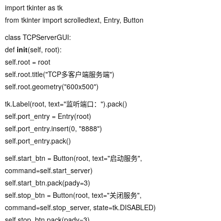
import tkinter as tk
from tkinter import scrolledtext, Entry, Button
class TCPServerGUI:
def
init
(self, root):
self.root = root
self.root.title("TCP多客户端服务端")
self.root.geometry("600x500")
tk.Label(root, text="监听端口：").pack()
self.port_entry = Entry(root)
self.port_entry.insert(0, "8888")
self.port_entry.pack()
self.start_btn = Button(root, text="启动服务",
command=self.start_server)
self.start_btn.pack(pady=3)
self.stop_btn = Button(root, text="关闭服务",
command=self.stop_server, state=tk.DISABLED)
self.stop_btn.pack(pady=3)