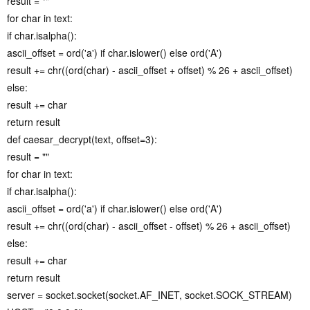
result = ""
for char in text:
if char.isalpha():
ascii_offset = ord('a') if char.islower() else ord('A')
result += chr((ord(char) - ascii_offset + offset) % 26 + ascii_offset)
else:
result += char
return result
def caesar_decrypt(text, offset=3):
result = ""
for char in text:
if char.isalpha():
ascii_offset = ord('a') if char.islower() else ord('A')
result += chr((ord(char) - ascii_offset - offset) % 26 + ascii_offset)
else:
result += char
return result
server = socket.socket(socket.AF_INET, socket.SOCK_STREAM)