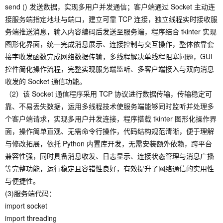
send () 发送数据，实现多用户并发通信；客户端通过 Socket 主动连
接服务端指定地址与端口，建立可靠 TCP 连接，独立线程实时接收服
务端推送消息，输入内容编码后发送至服务端，程序结合 tkinter 实现
图形化界面，统一完成消息展示、连接控制与交互操作，整体依靠套
接字收发函数完成网络数据传输，多线程解决单线程阻塞问题，GUI
控件简化操作流程，完整实现服务端监听、多客户端接入与双向消息
收发的 Socket 通信功能。
（2）该 Socket 通信程序采用 TCP 协议进行数据传输，传输稳定可
靠、不易丢失数据，运用多线程技术使服务端能够同时监听并处理多
个客户端请求，实现多用户并发连接，程序搭载 tkinter 图形化操作界
面，操作简单直观、无需命令行操作，代码结构规范清晰，便于理解
与修改拓展，依托 Python 内置库开发，无需安装额外依赖，跨平台
兼容性强，同时具备消息收发、日志显示、连接状态管理与消息广播
等完整功能，运行稳定且容错性良好，有效提升了网络通信的实用性
与便捷性。
(3)服务端代码：
import socket
import threading