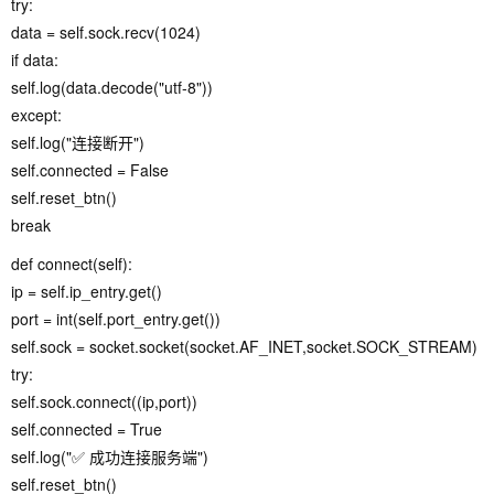
try:
data = self.sock.recv(1024)
if data:
self.log(data.decode("utf-8"))
except:
self.log("连接断开")
self.connected = False
self.reset_btn()
break
def connect(self):
ip = self.ip_entry.get()
port = int(self.port_entry.get())
self.sock = socket.socket(socket.AF_INET,socket.SOCK_STREAM)
try:
self.sock.connect((ip,port))
self.connected = True
self.log("✅ 成功连接服务端")
self.reset_btn()