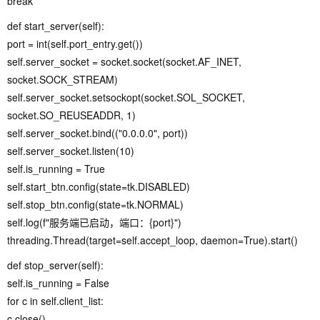
break
def start_server(self):
port = int(self.port_entry.get())
self.server_socket = socket.socket(socket.AF_INET,
socket.SOCK_STREAM)
self.server_socket.setsockopt(socket.SOL_SOCKET,
socket.SO_REUSEADDR, 1)
self.server_socket.bind(("0.0.0.0", port))
self.server_socket.listen(10)
self.is_running = True
self.start_btn.config(state=tk.DISABLED)
self.stop_btn.config(state=tk.NORMAL)
self.log(f"服务端已启动，端口：{port}")
threading.Thread(target=self.accept_loop, daemon=True).start()
def stop_server(self):
self.is_running = False
for c in self.client_list:
c.close()