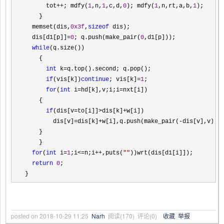
      tot
++; mdfy(
1
,n,
1
,c,d,
0
); mdfy(
1
,n,rt,a,b,
1
);

    }

  memset(dis,
0x3f
,
sizeof
 dis);

  dis[d1[p]]
=
0
; q.push(make_pair(
0
,d1[p]));

while
(q.size())

    {

int
 k=
q.top().second; q.pop();

if
(vis[k])
continue
; vis[k]=
1
;

for
(
int
 i=hd[k],v;i;i=
nxt[i])

    {

if
(dis[v=to[i]]>dis[k]+
w[i])

        dis[v]
=dis[k]+w[i],q.push(make_pair(-
dis[v],v));

    }

    }

for
(
int
 i=
1
;i<=n;i++,puts(
""
))wrt(dis[d1[i]]);

return
0
;

}
posted on
2018-10-29 11:25
Narh
阅读(
170
) 评论(
0
)
收藏
举报