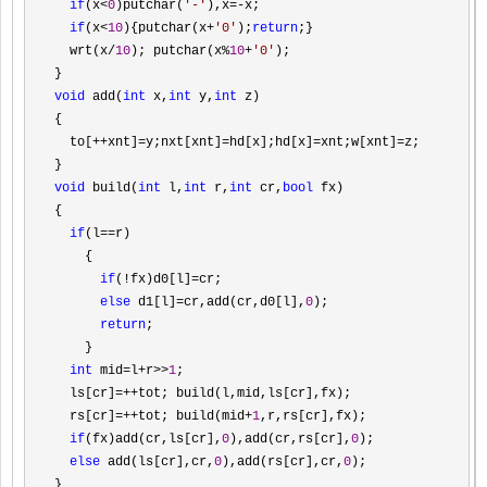
if
(x<
0
)putchar(
'
-
'
),x=-
x;

if
(x<
10
){putchar(x+
'
0
'
);
return
;}

  wrt(x
/
10
); putchar(x%
10
+
'
0
'
);

void
 add(
int
 x,
int
 y,
int
 z)

{

  to[
++xnt]=y;nxt[xnt]=hd[x];hd[x]=xnt;w[xnt]=
z;

void
 build(
int
 l,
int
 r,
int
 cr,
bool
 fx)

{

if
(l==
r)

    {

if
(!fx)d0[l]=
cr;

else
 d1[l]=cr,add(cr,d0[l],
0
);

return
;

    }

int
 mid=l+r>>
1
;

  ls[cr]
=++
tot; build(l,mid,ls[cr],fx);

  rs[cr]
=++tot; build(mid+
1
,r,rs[cr],fx);

if
(fx)add(cr,ls[cr],
0
),add(cr,rs[cr],
0
);

else
 add(ls[cr],cr,
0
),add(rs[cr],cr,
0
);
