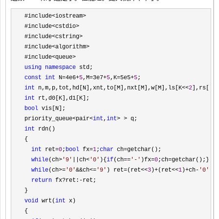
#include<iostream>
#include
<cstdio>
#include
<cstring>
#include
<algorithm>
#include
using
namespace
const
int
 N=4e6+
5
,M=3e7+
5
,K=5e5+
5
int
 n,m,p,tot,hd[N],xnt,to[M],nxt[M],w[M],ls[K<<
2
],rs[K<
int
bool
 vis[N];

priority_queue
<pair<
int
,
int
> >
int
 rdn()

{

int
 ret=
0
;
bool
 fx=
1
;
char
 ch=
getchar();

while
(ch>
'
9
'
||ch<
'
0
'
){
if
(ch==
'
-
'
)fx=
0
;ch=
getchar();}

while
(ch>=
'
0
'
&&ch<=
'
9
'
) ret=(ret<<
3
)+(ret<<
1
)+ch-
'
0
'
,c
return
 fx?ret:-
ret;

void
 wrt(
int
 x)

{
