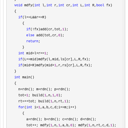
void
 mdfy(
int
 l,
int
 r,
int
 cr,
int
 L,
int
 R,
bool
 fx)

{

if
(l>=L&&r<=
R)

    {

if
(!fx)add(cr,tot,
1
);

else
 add(tot,cr,
0
);

return
;

    }

int
 mid=l+r>>
1
;

if
(L<=
mid)mdfy(l,mid,ls[cr],L,R,fx);

if
(mid<R)mdfy(mid+
1
,r,rs[cr],L,R,fx);

int
 main()

{

  n
=rdn(); m=rdn(); p=
rdn();

  tot
=
1
; build(
1
,n,
1
,
0
);

  rt
=++tot; build(
1
,n,rt,
1
);

for
(
int
 i=
1
,a,b,c,d;i<=m;i++
)

    {

      a
=rdn(); b=rdn(); c=rdn(); d=
rdn();

      tot
++; mdfy(
1
,n,
1
,a,b,
0
); mdfy(
1
,n,rt,c,d,
1
);
