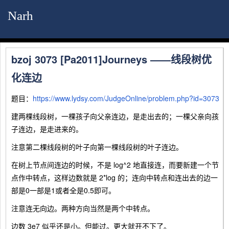
Narh
bzoj 3073 [Pa2011]Journeys ——线段树优
化连边
题目：
https://www.lydsy.com/JudgeOnline/problem.php?id=3073
建两棵线段树，一棵孩子向父亲连边，是走出去的；一棵父亲向孩
子连边，是走进来的。
注意第二棵线段树的叶子向第一棵线段树的叶子连边。
在树上节点间连边的时候，不是 log^2 地直接连，而要新建一个节
点作中转点，这样边数就是 2*log 的；连向中转点和连出去的边一
部是0一部是1或者全是0.5即可。
注意连无向边。两种方向当然是两个中转点。
边数 3e7 似乎还是小。但能过。更大就开不下了。