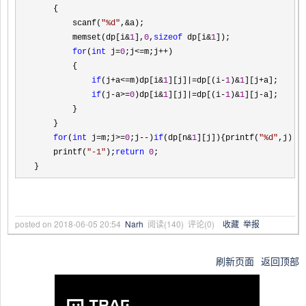
    {

        scanf(
"
%d
"
,&
a);

        memset(dp[i
&
1
],
0
,
sizeof
 dp[i&
1
]);

for
(
int
 j=
0
;j<=m;j++
)

        {

if
(j+a<=m)dp[i&
1
][j]|=dp[(i-
1
)&
1
][j+
a];

if
(j-a>=
0
)dp[i&
1
][j]|=dp[(i-
1
)&
1
][j-
a];

        }

    }

for
(
int
 j=m;j>=
0
;j--)
if
(dp[n&
1
][j]){printf(
"
%d
"
,j);
r
    printf(
"
-1
"
);
return
0
;

}
posted on
2018-06-05 20:54
Narh
阅读(
140
) 评论(
0
)
收藏
举报
刷新页面
返回顶部