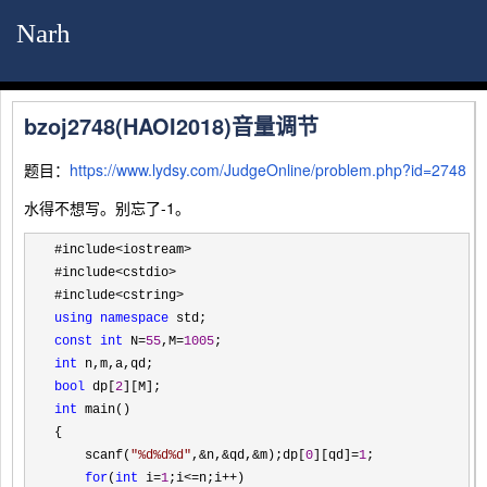
Narh
bzoj2748(HAOI2018)音量调节
题目：
https://www.lydsy.com/JudgeOnline/problem.php?id=2748
水得不想写。别忘了-1。
#include<iostream>
#include
<cstdio>
#include
using
namespace
const
int
 N=
55
,M=
1005
int
bool
 dp[
2
int
 main()

{

    scanf(
"
%d%d%d
"
,&n,&qd,&m);dp[
0
][qd]=
1
;

for
(
int
 i=
1
;i<=n;i++
)
