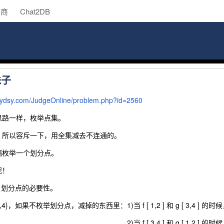
助商
Chat2DB
珠子
.lydsy.com/JudgeOnline/problem.php?id=2560
思路一样，枚举点集。
，所以容斥一下，用全集减去不连通的。
漏枚举一个划分点。
呢！
：划分点的必要性。
，如果不枚举划分点，减掉的东西里：1)当 f [ 1,2 ] 和 g [ 3,4 ] 的时候，含一个 f
,4 ] 和 g [ 1,2 ] 的时候，含一个 f [ 1,2 