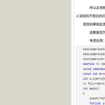
所以必须枚举
2.深刻的不明白的
发现如果指定连通
这都是因为那种
考虑反例：其实
#include<iost
#include
<cstd
#include
#define
using
namespa
const
int
 N=
1
int
 n,c[N+
5
][
ll f[(
1
<<N)+
5
int
 main()

{

    scanf(
"
%d
for
(
int
 i