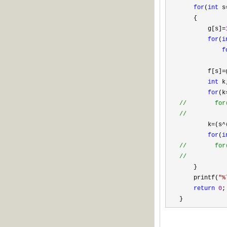
for
(
int
 s
    {

        g[s]
=
for
(
i
f
             
        f[s]
=
int
 k;
for
(k
//
        for
//
           
        k=(s^
for
(
i
//
        for
//
           
    }

    printf(
"
%
return
0
;

}