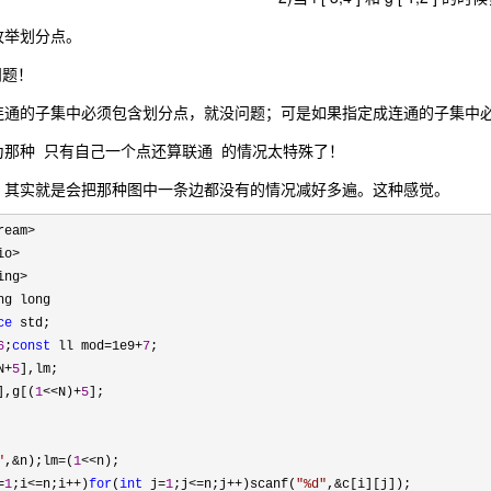
划分点。
问题！
的子集中必须包含划分点，就没问题；可是如果指定成连通的子集中必
 只有自己一个点还算联通 的情况太特殊了！
就是会把那种图中一条边都没有的情况减好多遍。这种感觉。
ream>
io>
ce
6
;
const
 ll mod=1e9+
7
N+
5
],lm;

],g[(
1
<<N)+
5
"
,&n);lm=(
1
<<
n);

=
1
;i<=n;i++)
for
(
int
 j=
1
;j<=n;j++)scanf(
"
%d
"
,&
c[i][j]);
