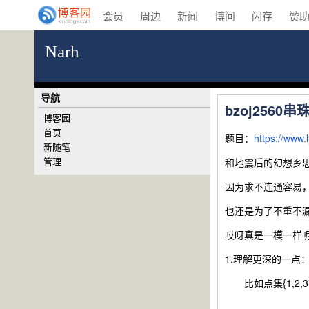
会员
周边
新闻
博问
闪存
赞
Narh
导航
bzoj2560串
博客园
首页
题目：
https://www
新随笔
管理
和地震后的幻想乡
因为求不连通容易
也还是为了不重不
哎呀真是一模一样
1.理解更深的一点
比如点集{1,2,3,4}
2)当 f [ 3