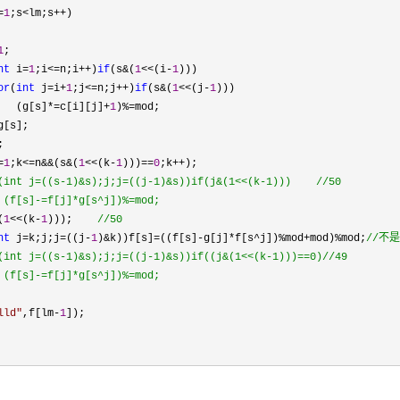
=
1
;s<lm;s++
)

1
;

nt
 i=
1
;i<=n;i++)
if
(s&(
1
<<(i-
1
)))

or
(
int
 j=i+
1
;j<=n;j++)
if
(s&(
1
<<(j-
1
)))

   (g[s]
*=c[i][j]+
1
)%=
mod;

g[s];



=
1
;k<=n&&(s&(
1
<<(k-
1
)))==
0
;k++
(int j=((s-1)&s);j;j=((j-1)&s))if(j&(1<<(k-1)))    
//
 (f[s]-=f[j]*g[s^j])%=mod;
(
1
<<(k-
1
)));    
//
50
nt
 j=k;j;j=((j-
1
)&k))f[s]=((f[s]-g[j]*f[s^j])%mod+mod)%mod;
//
(int j=((s-1)&s);j;j=((j-1)&s))if((j&(1<<(k-1)))==0)
//
 (f[s]-=f[j]*g[s^j])%=mod;
lld
"
,f[lm-
1
]);
