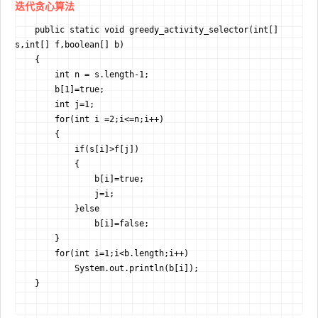
迭代贪心算法
    public static void greedy_activity_selector(int[] 
s,int[] f,boolean[] b)

    {

        int n = s.length-1;

        b[1]=true;

        int j=1;

        for(int i =2;i<=n;i++)

        {

            if(s[i]>f[j])

            {

                b[i]=true;

                j=i;

            }else

                b[i]=false;

        }

        for(int i=1;i<b.length;i++)

            System.out.println(b[i]);
