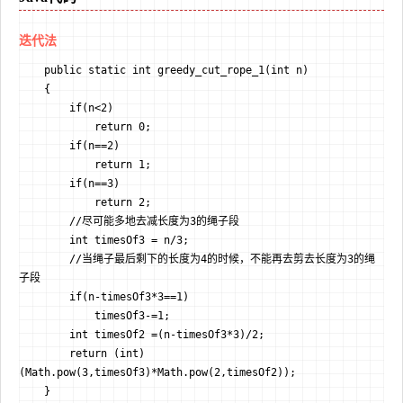
迭代法
    public static int greedy_cut_rope_1(int n)

    {

        if(n<2)

            return 0;

        if(n==2)

            return 1;

        if(n==3)

            return 2;

        //尽可能多地去减长度为3的绳子段

        int timesOf3 = n/3;

        //当绳子最后剩下的长度为4的时候，不能再去剪去长度为3的绳
子段

        if(n-timesOf3*3==1)

            timesOf3-=1;

        int timesOf2 =(n-timesOf3*3)/2;

        return (int) 
(Math.pow(3,timesOf3)*Math.pow(2,timesOf2));

    }