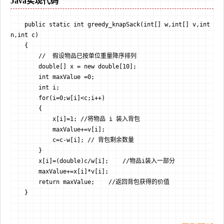
Java实现代码
    public static int greedy_knapSack(int[] w,int[] v,int 
n,int c)

    {

        //  假设物品已按单位重量降序排列

        double[] x = new double[10];

        int maxValue =0;

        int i;

        for(i=0;w[i]<c;i++)

        {

            x[i]=1; //将物品 i 装入背包

            maxValue+=v[i];

            c=c-w[i]; // 背包剩余数量

        }

        x[i]=(double)c/w[i];    //物品i装入一部分

        maxValue+=x[i]*v[i];

        return maxValue;    //返回背包获得的价值

    }