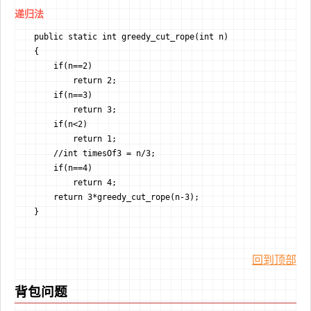
递归法
    public static int greedy_cut_rope(int n)

    {

        if(n==2)

            return 2;

        if(n==3)

            return 3;

        if(n<2)

            return 1;

        //int timesOf3 = n/3;

        if(n==4)

            return 4;

        return 3*greedy_cut_rope(n-3);

    }
回到顶部
背包问题