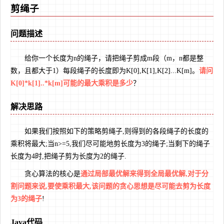
剪绳子
问题描述
给你一个长度为n的绳子，请把绳子剪成m段（m，n都是整
数，且都大于1）每段绳子的长度即为K[0],K[1],K[2]...K[m]。
请问
K[0]*k[1]..*k[m]可能的最大乘积是多少
？
解决思路
如果我们按照如下的策略剪绳子,则得到的各段绳子的长度的
乘积将最大;当n>=5,我们尽可能地剪长度为3的绳子;当剩下的绳子
长度为4时,把绳子剪为长度为2的绳子.
贪心算法的核心是
通过局部最优解来得到全局最优解,对于分
割问题来说,要使乘积最大,该问题的贪心思想是尽可能去剪为长度
为3的绳子
!
Java代码