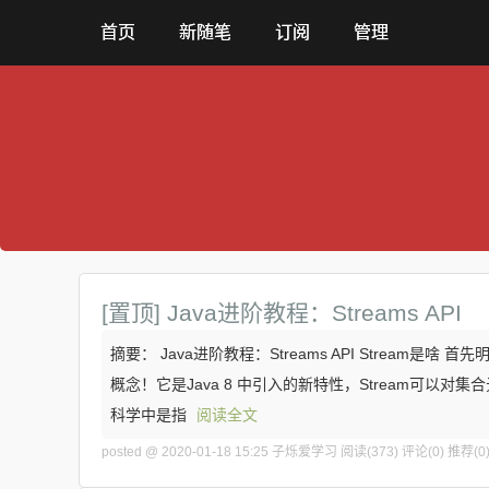
首页
新随笔
订阅
管理
[置顶]
Java进阶教程：Streams API
摘要： Java进阶教程：Streams API Stream是啥 首先
概念！它是Java 8 中引入的新特性，Stream可以
科学中是指
阅读全文
posted @ 2020-01-18 15:25 子烁爱学习
阅读(373)
评论(0)
推荐(0