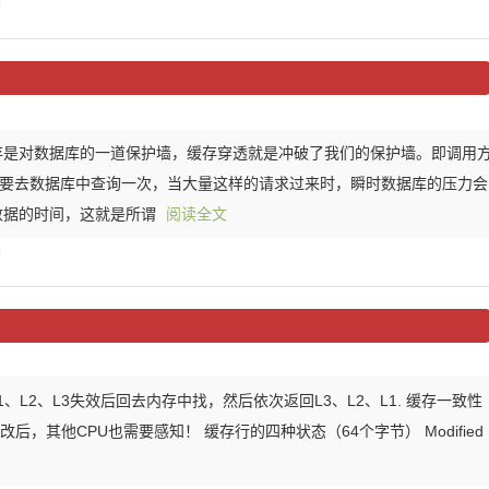
)
 缓存是对数据库的一道保护墙，缓存穿透就是冲破了我们的保护墙。即调用
需要去数据库中查询一次，当大量这样的请求过来时，瞬时数据库的压力会
数据的时间，这就是所谓
阅读全文
)
、L2、L3失效后回去内存中找，然后依次返回L3、L2、L1. 缓存一致性
后，其他CPU也需要感知！ 缓存行的四种状态（64个字节） Modified