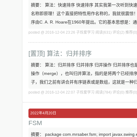
摘要： 算法：快速排序 快速排序 其实我第一次听到
名称即原理！这个直接把特性用作名称的，我就很震惊！
序由C. A. R. Hoare在1960年提出。它的基本思想是
posted @ 2016-12-04 23:26 子烁爱学习
阅读(631)
评论(2)
推荐(0
[置顶]
算法：归并排序
摘要： 算法：归并排序 归并排序 归并操作 归并排序
操作（merge），也叫归并算法，指的是将两个已经
子，我们之前有讲合并有序链表或是数组，这就是一种
posted @ 2016-12-04 22:07 子烁爱学习
阅读(784)
评论(0)
推荐(0
2022年4月20日
FSM
摘要： package com.mrsaber.fsm; import javax.swing.ev