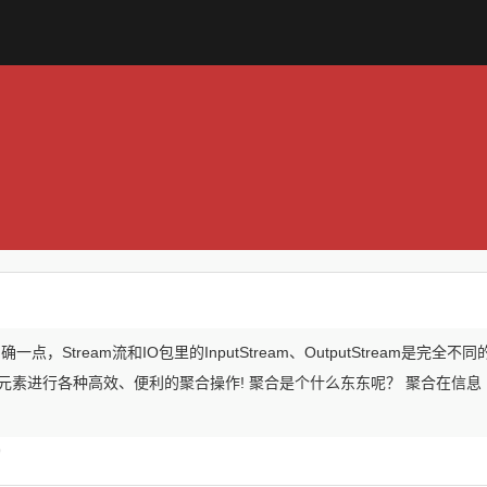
明确一点，Stream流和IO包里的InputStream、OutputStream是完全不同
对集合元素进行各种高效、便利的聚合操作! 聚合是个什么东东呢？ 聚合在信息
)