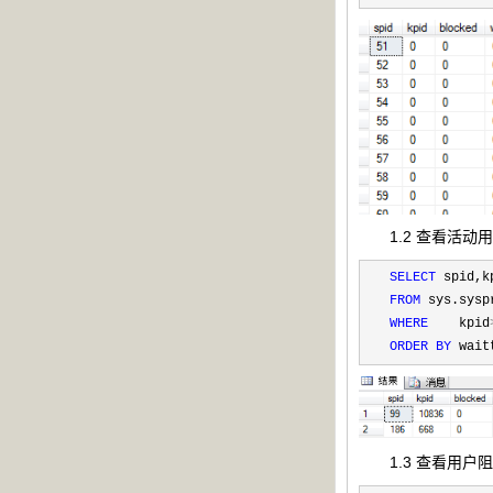
1.2 查看活动
SELECT
 spid,k
FROM
 sys.sysp
WHERE
    kpid
ORDER
BY
 wait
1.3 查看用户