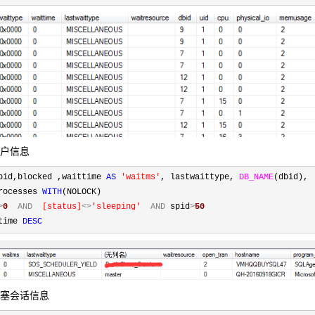
用户信息
pid,blocked ,waittime 
AS
'
waitms
'
, lastwaittype, 
DB_NAME
(dbid), 
rocesses 
WITH
>
0
AND
[
status
]
<>
'
sleeping
'
AND
 spid
>
50
time 
DESC
阻塞会话信息