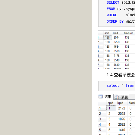
SELECT
 spid,k
FROM
 sys.sysp
WHERE
    bloc
ORDER
BY
 wait
1.4 查看系统
select
*
from