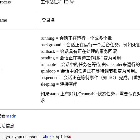
rocess
工作站进程 ID 号
name
登录名
running = 会话正在运行一个或多个批
background = 会话正在运行一个后台任务，例如死
rollback = 会话具有正在处理的事务回滚
pending = 会话正在等待工作线程变为可用
runnable = 会话中的任务在等待,由scheduler来
s
spinloop = 会话中的任务正在等待调节锁变为可用。
suspended = 会话正在等待事件（如 I/O）完成。(重
sleeping = 连接空闲
如果status 上有好几个runnable状态任务，需
求
查看
msdn
会话信息
  sys.sysprocesses  
where
 spid
>
50