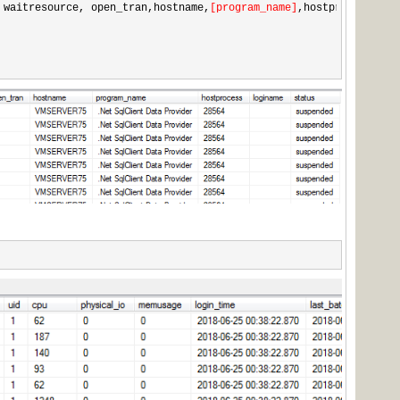
 waitresource, open_tran,hostname,
[
program_name
]
,hostprocess,log