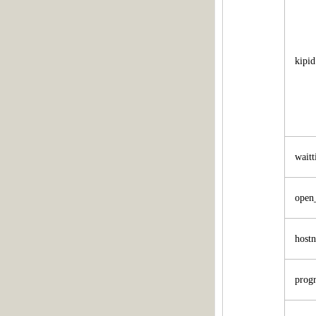
kipi
wait
open
host
prog