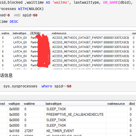
pid,blocked ,waittime 
AS
'
waitms
'
, lastwaittype, 
DB_NAME
(dbid), 
rocesses 
WITH
ked
>
0
AND
 spid
>
50
time 
DESC
会话信息
  sys.sysprocesses  
where
 spid
<=
50