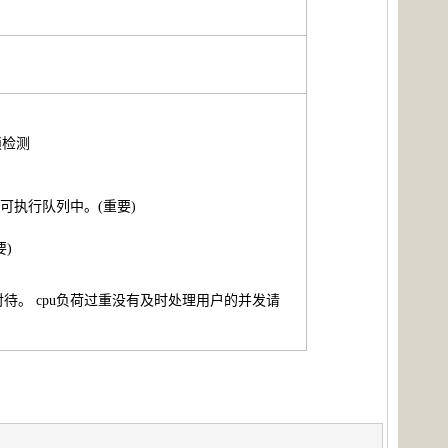
锁检测
运行的可执行队列中。(重要)
要)
要认真对待。 cpu负荷过重没有及时处理用户的并发请