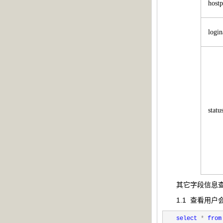
hostp
logi
statu
其它字段信息
1.1 查看用户
select
*
from