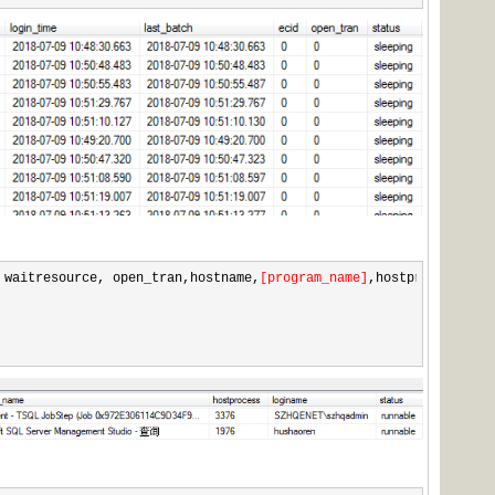
 waitresource, open_tran,hostname,
[
program_name
]
,hostprocess,log