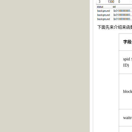
下面先来介绍来函
字段
spi
ID)
bloc
wai