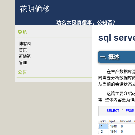
花阴偷移
功名本是真儒事，公知否？
导航
sql s
博客园
首页
新随笔
一. 概述
管理
在生产数据库运行
公告
时需要分析数据库的
从当前的会话状态
这篇主要介绍sys.
等 整体内容更为
SELECT
*
FROM