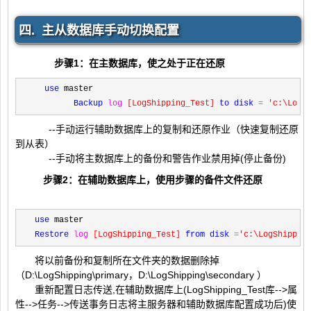
四. 主从数据库手动切换配置
步骤1：在主数据库，使之处于正在还原
use
 master

Backup
log
[
LogShipping_Test
]
to
disk
=
'
c:\LogS
--手动运行辅助数据库上的复制和还原作业（快速复制还原
到从表）
--手动将主数据库上的备份和警告作业禁用掉(停止备份)
步骤2：在辅助数据库上，使用步骤的备件文件还原
use
Restore
log
[
LogShipping_Test
]
from
disk
=
'
c:\LogShippin
将以前备份和复制所在文件夹的数据删除掉
（D:\LogShipping\primary，D:\LogShipping\secondary ）
重新配置日志传送,在辅助数据库上(LogShipping_Test库-->属
性-->任务-->传送事务日志将主服务器和辅助数据库配置成功后)使