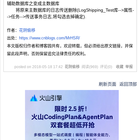
辅助数据库之变成主数据库
将原来主数据库的日志传送删除(LogShipping_Test库-->属性-
->任务-->传送事务日志,将勾选去掉确定).
作者：
花阴偷移
出处：
https://www.cnblogs.com/MrHSR/
本文版权归作者和博客园共有，欢迎转载，但必须给出原文链接，并保
留此段声明，否则保留追究法律责任的权利。
posted on
2018-05-18 17:42
花阴偷移
阅读(
969
) 评论(
0
)
收藏
举报
刷新页面
返回顶部