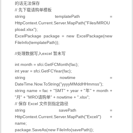
的话无法保存
// 先下载请购单模板
string templatePath =
HttpContext.Current.Server.MapPath("Files/MROU
pload.xlsx");
ExcelPackage package = new ExcelPackage(new
FileInfo(templatePath));
//处理数据写入excel 暂未写
int month = sfci.GetFCMonth(fac);
int year = sfci.GetFCYear(fac);
string nowtime =
DateTime.Now.ToString("yyyyMMddHHmmss");
string name = fac + "SMT" + year + "年" + month +
"月" + "MRO请购单" + nowtime + ".xlsx";
// 保存 Excel 文件到指定路径
string savePath =
HttpContext.Current.Server.MapPath("Excel/") +
name;
package.SaveAs(new FileInfo(savePath));