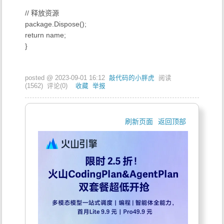
// 释放资源
package.Dispose();
return name;
}
posted @
2023-09-01 16:12
敲代码的小胖虎
阅读
(
1562
) 评论(
0
)
收藏
举报
刷新页面
返回顶部