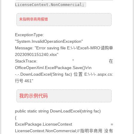
LicenseContext.NonCommercial;
未指明非商用报错
ExceptionType:
"System.InvalidOperationException"
Message: "Error saving file E:\-\-\Excel\-MRO请购单
20230901151240.xlsx"
StackTrace: " 在
OfficeOpenXml.ExcelPackage.Save()\r\n
-.-.DownLoadExcel(String fac) 位置 E:\-\-\-.aspx.cs:
行号 461"
我的示例代码
public static string DownLoadExcel(string fac)
{
ExcelPackage.LicenseContext =
LicenseContext.NonCommercial;//指明非商用 没有