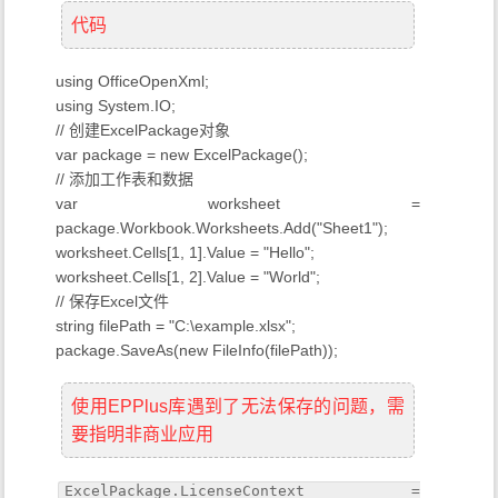
代码
using OfficeOpenXml;
using System.IO;
// 创建ExcelPackage对象
var package = new ExcelPackage();
// 添加工作表和数据
var worksheet =
package.Workbook.Worksheets.Add("Sheet1");
worksheet.Cells[1, 1].Value = "Hello";
worksheet.Cells[1, 2].Value = "World";
// 保存Excel文件
string filePath = "C:\example.xlsx";
package.SaveAs(new FileInfo(filePath));
使用EPPlus库遇到了无法保存的问题，需
要指明非商业应用
ExcelPackage.LicenseContext =