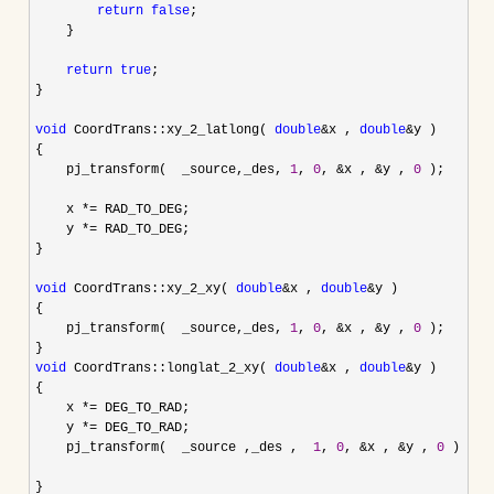
return
false
;

    }

return
true
;

}

void
 CoordTrans::xy_2_latlong( 
double
&x , 
double
&
y )

{

    pj_transform(  _source,_des, 
1
, 
0
, &x , &y , 
0
 );

    x 
*=
 RAD_TO_DEG;

    y 
*=
 RAD_TO_DEG;

}

void
 CoordTrans::xy_2_xy( 
double
&x , 
double
&
y )

{

    pj_transform(  _source,_des, 
1
, 
0
, &x , &y , 
0
 );

void
 CoordTrans::longlat_2_xy( 
double
&x , 
double
&
y )

{

    x 
*=
 DEG_TO_RAD;

    y 
*=
 DEG_TO_RAD;

    pj_transform(  _source ,_des ,  
1
, 
0
, &x , &y , 
0
 );

}
