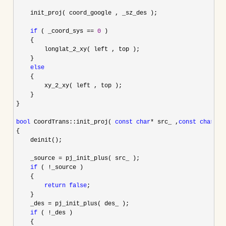
    init_proj( coord_google , _sz_des );

if
 ( _coord_sys == 
0
 )

    {

        longlat_2_xy( left , top );

    }

else
    {

        xy_2_xy( left , top );

    }

}

bool
 CoordTrans::init_proj( 
const
char
* src_ ,
const
char
*
 d
{

    deinit();

    _source 
=
 pj_init_plus( src_ );

if
 ( !
_source )

    {

return
false
;

    }

    _des 
=
 pj_init_plus( des_ );

if
 ( !
_des )

    {
