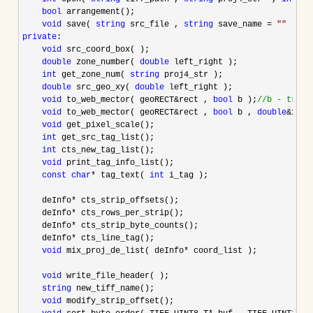
bool
 arrangement();

void
 save( 
string
 src_file , 
string
 save_name = 
""
private
:

void
 src_coord_box( );

double
 zone_number( 
double
 left_right );

int
 get_zone_num( 
string
 proj4_str );

double
 src_geo_xy( 
double
 left_right );

void
 to_web_mector( geoRECT&rect , 
bool
 b );
//
b - tru
void
 to_web_mector( geoRECT&rect , 
bool
 b , 
double
&x1 ,
void
 get_pixel_scale();

int
 get_src_tag_list();

int
 cts_new_tag_list();

void
 print_tag_info_list();

const
char
* tag_text( 
int
 i_tag );

    deInfo
*
 cts_strip_offsets();  

    deInfo
*
 cts_rows_per_strip();

    deInfo
*
 cts_strip_byte_counts();

    deInfo
*
 cts_line_tag();

void
 mix_proj_de_list( deInfo*
 coord_list );

void
 write_file_header( );

string
 new_tiff_name();

void
 modify_strip_offset();
