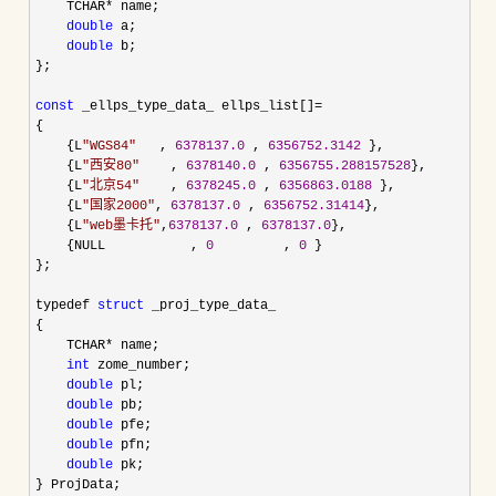
    TCHAR
*
 name;

double
 a;

double
 b;

};

const
 _ellps_type_data_ ellps_list[]=
{

    {L
"
WGS84
"
   , 
6378137.0
 , 
6356752.3142
 },

    {L
"
西安80
"
    , 
6378140.0
 , 
6356755.288157528
},

    {L
"
北京54
"
    , 
6378245.0
 , 
6356863.0188
 },

    {L
"
国家2000
"
, 
6378137.0
 , 
6356752.31414
},

    {L
"
web墨卡托
"
,
6378137.0
 , 
6378137.0
},

    {NULL           , 
0
         , 
0
 }

};

typedef 
struct
 _proj_type_data_

{

    TCHAR
*
 name;

int
 zome_number;

double
 pl;

double
 pb;

double
 pfe;

double
 pfn;

double
 pk;

} ProjData;
