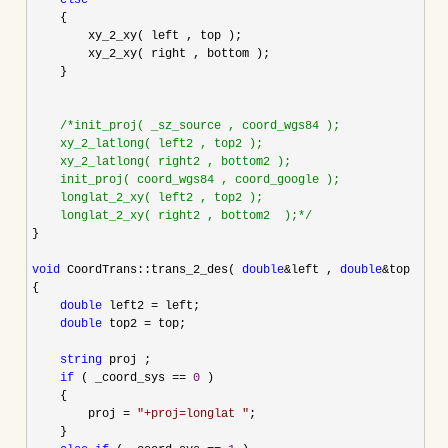
else
    {

        xy_2_xy( left , top );

        xy_2_xy( right , bottom );

    }

/*
init_proj( _sz_source , coord_wgs84 );

    xy_2_latlong( left2 , top2 );

    xy_2_latlong( right2 , bottom2 );

    init_proj( coord_wgs84 , coord_google );

    longlat_2_xy( left2 , top2 );

    longlat_2_xy( right2 , bottom2  );
*/
}

void
 CoordTrans::trans_2_des( 
double
&left , 
double
&
top )

{

double
 left2 =
 left;

double
 top2 =
 top;

string
 proj ;

if
 ( _coord_sys == 
0
 )

    {

        proj 
= 
"
+proj=longlat 
"
;

    }
