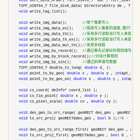
void
 sort_byte_order( TIFF_UINT8_T*
 buf , TIFF_UINT16_T
    TIFF_UINT64_T file_disk_data( DirectoryEntry de , TIFF_U
void
 write_tag_list();

void
 write_img_data();       
//
单个像素写入
void
 write_img_data_ex();    
//
提高写入像素的速度,整行写入
void
 write_img_data_th();    
//
采用多行读取当行写入来提高效
void
 write_img_data_th_ex(); 
//
采用多行读取当行写入来提高效率
void
 write_img_data_mul_th();
//
采用多线程
void
 write_img_by_record();  
//
通过事先记录好的规则填写数据
void
 write_img_by_block_record();
//
分块计算规则
void
 write_img_by_sin();     
//
通过斜率填写数据
    TIFF_UINT64_T double_to_long( 
double
 d_ );

void
 point_to_by_geo( 
double
 x , 
double
 y , 
int
&pt_x , 
void
 point_to_by_geo_ex( 
double
 x , 
double
 y , 
int
&pt_x
void
 cs_coord( deInfo*
 coord_list );

void
 cs_tie_point( 
double
 x , 
double
 y );

void
 cs_pixel_scale( 
double
 cx , 
double
 cy );

void
 des_geo_to_src_range( geoRECT des_geo , geoRECT&sr
void
 to_src_proj( geoRECT&des_geo , 
bool
 b );
//
b - tr
void
 des_geo_to_src_range_first( geoRECT des_geo , geoR
void
 to_src_proj_first( geoRECT&des_geo , 
bool
 b , 
doub