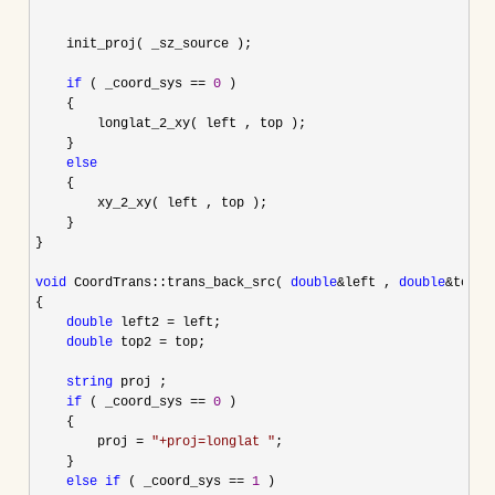
    init_proj( _sz_source );

if
 ( _coord_sys == 
0
 )

    {

        longlat_2_xy( left , top );

    }

else
    {

        xy_2_xy( left , top );

    }

}

void
 CoordTrans::trans_back_src( 
double
&left , 
double
&
top )

{

double
 left2 =
 left;

double
 top2 =
 top;

string
 proj ;

if
 ( _coord_sys == 
0
 )

    {

        proj 
= 
"
+proj=longlat 
"
;

    }

else
if
 ( _coord_sys == 
1
 )
