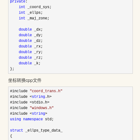
private
:

int
 _coord_sys;

int
 _ellps;

int
 _maj_zone;

double
 _dx;

double
 _dy;

double
 _dz;

double
 _rx;

double
 _ry;

double
 _rz;

double
 _k;

};
坐标转换cpp文件
#include 
"
coord_trans.h
"
#include 
<
string
.h>
#include 
<stdio.h>
#include 
"
windows.h
"
#include 
<
string
using
namespace
 std;

struct
 _ellps_type_data_

{
