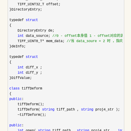
    TIFF_UINT32_T offset;

}DirectoryEntry;

typedef 
struct
{

    DirectoryEntry de;

int
 data_source; 
//
0 - offset本身值 1 - offset对应的源
    TIFF_UINT8_T* mem_data; 
//
当 data_soure = 2 时 ，指向内存
}deInfo;

typedef 
struct
{

int
 diff_x ;

int
 diff_y ;

}DiffValue;

class
 tiffDeform

public
:

    tiffDeform();

    tiffDeform( 
string
 tiff_path , 
string
 proj4_str );

~
tiffDeform();

public
:

int
 open( 
string
 tiff_path , 
string
 proj4_str  , 
int
 co