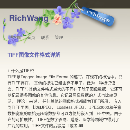
RichWang
博客园
首页
联系
管理
TIFF图像文件格式详解
1 什么是TIFF？
TIFF是Tagged Image File Format的缩写。在现在的标准中，只
有TIFF存在， 其他的提法已经舍弃不用了。做为一种标记语
言，TIFF与其他文件格式最大的不同在于除了图像数据，它还可
以记录很多图像的其他信息。它记录图像数据的方式也比较灵
活， 理论上来说， 任何其他的图像格式都能为TIFF所用， 嵌入
到TIFF里面。比如JPEG， Lossless JPEG， JPEG2000和任意
数据宽度的原始无压缩数据都可以方便的嵌入到TIFF中去。由于
它的可扩展性， TIFF在数字影响、遥感、医学等领域中得到了
广泛的应用。TIFF文件的后缀是.tif或者.tiff