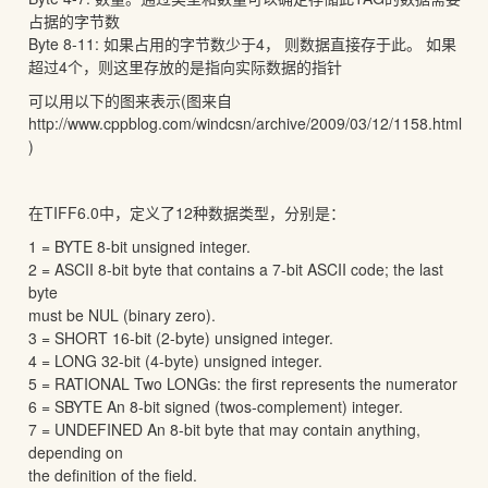
占据的字节数
Byte 8-11: 如果占用的字节数少于4， 则数据直接存于此。 如果
超过4个，则这里存放的是指向实际数据的指针
可以用以下的图来表示(图来自
http://www.cppblog.com/windcsn/archive/2009/03/12/1158.html
)
在TIFF6.0中，定义了12种数据类型，分别是：
1 = BYTE 8-bit unsigned integer.
2 = ASCII 8-bit byte that contains a 7-bit ASCII code; the last
byte
must be NUL (binary zero).
3 = SHORT 16-bit (2-byte) unsigned integer.
4 = LONG 32-bit (4-byte) unsigned integer.
5 = RATIONAL Two LONGs: the first represents the numerator
6 = SBYTE An 8-bit signed (twos-complement) integer.
7 = UNDEFINED An 8-bit byte that may contain anything,
depending on
the definition of the field.