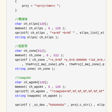
    {

        proj 
= 
"
+proj=tmerc 
"
;

    }

//
椭球体
char
 ch_ellps[
128
];

    memset( ch_ellps , 
0
 , 
128
 );

    sprintf( ch_ellps , 
"
+a=%f +b=%f 
"
 , ellps_list[_ellps]
string
 ellps( ch_ellps );

//
投影带
char
 ch_zone[
512
];

    memset( ch_zone , 
0
 , 
512
 );

    sprintf ( ch_zone ,
"
+x_0=%f +y_0=0.000000 +lat_0=0.0000
        , theProj[_maj_zone].pfe , theProj[_maj_zone].pl );

string
 zone( ch_zone );

//
towgs84
char
 ch_wgs84[
128
];

    memset( ch_wgs84 , 
0
 , 
128
 );

    sprintf( ch_wgs84 , 
"
+towgs84=%f,%f,%f,%f,%f,%f,%f
"
 , _
string
 towgs84( ch_wgs84 );

    sprintf ( _sz_des ,
"
%s%s%s%s
"
 , proj.c_str() , ellps.c_