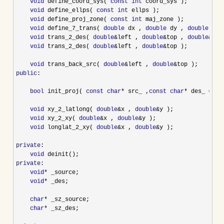
void
 define_coord_sys( 
const
int
 coord_sys );

void
 define_ellps( 
const
int
 ellps );

void
 define_proj_zone( 
const
int
 maj_zone );

void
 define_7_trans( 
double
 dx , 
double
 dy , 
double
 dz 
void
 trans_2_des( 
double
&left , 
double
&top , 
double
&rig
void
 trans_2_des( 
double
&left , 
double
&
top );

void
 trans_back_src( 
double
&left , 
double
&
public
:

bool
 init_proj( 
const
char
* src_ ,
const
char
* des_ =
 co
void
 xy_2_latlong( 
double
&x , 
double
&
y );

void
 xy_2_xy( 
double
&x , 
double
&
y );

void
 longlat_2_xy( 
double
&x , 
double
&
y );

private
:

void
private
:

void
*
 _source;

void
*
 _des;

char
*
 _sz_source;

char
*
 _sz_des;
