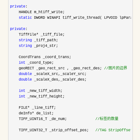
private
:

    HANDLE m_htiff_write;

static
 DWORD WINAPI tiff_write_thread( LPVOID lpParamete
private
:

    TiffFile
*
 _tiff_file;

string
 _tiff_path;

string
 _proj4_str;

    CoordTrans _coord_trans;

int
 _coord_type;

    geoRECT _geo_rect_src , _geo_rect_des; 
//
图片的边界
double
 _scaleX_src,_scaleY_src;

double
 _scaleX_des,_scaleY_des;

int
 _new_tiff_width;

int
 _new_tiff_height;

    FILE
*
 _line_tiff;

    deInfo
*
 de_list;

    TIFF_UINT16_T _de_num;             
//
标签的数量
    TIFF_UINT32_T _strip_offset_pos;   
//
TAG StripOffse