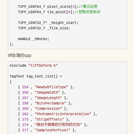
    TIFF_UINT64_T pixel_scale[
3
];
//
像元比例
    TIFF_UINT64_T tie_point[
6
];
//
控制点坐标对
    TIFF_UINT32_T
*
 _height_start;

    TIFF_UINT32_T _file_size;

    HANDLE _hMutex;

};
tiff处理的cpp
#include 
"
tiffDeform.h
"
TagText tag_text_list[] 
=
{

    { 
254
 , 
"
NewSubfileType
"
 },

    { 
256
 , 
"
ImageWidth
"
 },

    { 
257
 , 
"
ImageLength
"
 },

    { 
258
 , 
"
BitsPerSample
"
 },

    { 
259
 , 
"
Compression
"
 },

    { 
262
 , 
"
PhotometricInterpretation
"
 },

    { 
273
 , 
"
StripOffsets
"
 },

    { 
274
 , 
"
相对于图像的行和列的方向
"
 },

    { 
277
 , 
"
SamplesPerPixel
"
 },
