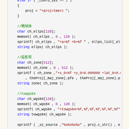
else
if
 ( _coord_sys == 
1
 )

    {

        proj 
= 
"
+proj=tmerc 
"
;

    }

//
椭球体
char
 ch_ellps[
128
];

    memset( ch_ellps , 
0
 , 
128
 );

    sprintf( ch_ellps , 
"
+a=%f +b=%f 
"
 , ellps_list[_ellps]
string
 ellps( ch_ellps );

//
投影带
char
 ch_zone[
512
];

    memset( ch_zone , 
0
 , 
512
 );

    sprintf ( ch_zone ,
"
+x_0=%f +y_0=0.000000 +lat_0=0.0000
        , theProj[_maj_zone].pfe , theProj[_maj_zone].pl );

string
 zone( ch_zone );

//
towgs84
char
 ch_wgs84[
128
];

    memset( ch_wgs84 , 
0
 , 
128
 );

    sprintf( ch_wgs84 , 
"
+towgs84=%f,%f,%f,%f,%f,%f,%f
"
 , _
string
 towgs84( ch_wgs84 );

    sprintf ( _sz_source ,
"
%s%s%s%s
"
 , proj.c_str() , ellps