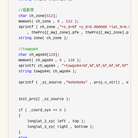
//
投影带
char
 ch_zone[
512
];

    memset( ch_zone , 
0
 , 
512
 );

    sprintf ( ch_zone ,
"
+x_0=%f +y_0=0.000000 +lat_0=0.0000
        , theProj[_maj_zone].pfe , theProj[_maj_zone].pl );

string
 zone( ch_zone );

//
towgs84
char
 ch_wgs84[
128
];

    memset( ch_wgs84 , 
0
 , 
128
 );

    sprintf( ch_wgs84 , 
"
+towgs84=%f,%f,%f,%f,%f,%f,%f
"
 , _
string
 towgs84( ch_wgs84 );

    sprintf ( _sz_source ,
"
%s%s%s%s
"
 , proj.c_str() , ellps
    init_proj( _sz_source );

if
 ( _coord_sys == 
0
 )

    {

        longlat_2_xy( left , top );

        longlat_2_xy( right , bottom );

    }
