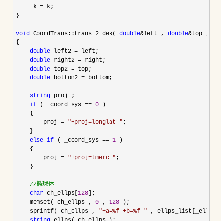
    _k 
=
 k;

}

void
 CoordTrans::trans_2_des( 
double
&left , 
double
&top , 
do
{

double
 left2 =
 left;

double
 right2 =
 right;

double
 top2 =
 top;

double
 bottom2 =
 bottom;

string
 proj ;

if
 ( _coord_sys == 
0
 )

    {

        proj 
= 
"
+proj=longlat 
"
;

    }

else
if
 ( _coord_sys == 
1
 )

    {

        proj 
= 
"
+proj=tmerc 
"
;

    }

//
椭球体
char
 ch_ellps[
128
];

    memset( ch_ellps , 
0
 , 
128
 );

    sprintf( ch_ellps , 
"
+a=%f +b=%f 
"
 , ellps_list[_ellps]
string
 ellps( ch_ellps );
