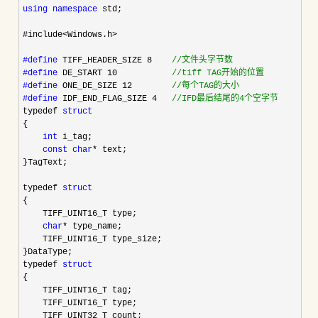
using
namespace
 std;

#include
<Windows.h>

#define
 TIFF_HEADER_SIZE 8    
//
文件头字节数
#define
 DE_START 10           
//
tiff TAG开始的位置
#define
 ONE_DE_SIZE 12        
//
每个TAG的大小
#define
 IDF_END_FLAG_SIZE 4   
//
IFD最后结尾的4个空字节
typedef 
struct
{

int
 i_tag;

const
char
*
 text;

}TagText;

typedef 
struct
{

    TIFF_UINT16_T type;

char
*
 type_name;

    TIFF_UINT16_T type_size;

}DataType;

typedef 
struct
{

    TIFF_UINT16_T tag;

    TIFF_UINT16_T type;

    TIFF_UINT32_T count;
