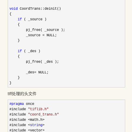
void
 CoordTrans::deinit()

{

if
 ( _source )

    {

        pj_free( _source );

        _source 
=
 NULL;

    }

if
 ( _des )

    {

        pj_free( _des );

        _des
=
 NULL;

    }

}
tiff处理的头文件
#pragma
 once
#include 
"
tiflib.h
"
#include 
"
coord_trans.h
"
#include 
<math.h>
#include 
<
string
>
#include 