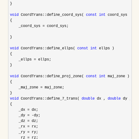
}

void
 CoordTrans::define_coord_sys( 
const
int
 coord_sys )

{

    _coord_sys 
=
 coord_sys;

}

void
 CoordTrans::define_ellps( 
const
int
 ellps )

{

    _ellps 
=
 ellps;

}

void
 CoordTrans::define_proj_zone( 
const
int
 maj_zone )

{

    _maj_zone 
=
 maj_zone;

void
 CoordTrans::define_7_trans( 
double
 dx , 
double
 dy , 
do
{

    _dx 
=
 dx;

    _dy 
= -
dy;

    _dz 
=
 dz;

    _rx 
=
 rx;

    _ry 
=
 ry;

    _rz 
=
 rz;
