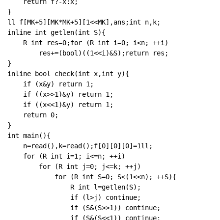
	return f?-x:x;

}

ll f[MK+5][MK*MK+5][1<<MK],ans;int n,k;

inline int getlen(int S){

	R int res=0;for (R int i=0; i<n; ++i)

		res+=(bool)((1<<i)&S);return res;

}

inline bool check(int x,int y){

	if (x&y) return 1;

	if ((x>>1)&y) return 1;

	if ((x<<1)&y) return 1;

	return 0;

}

int main(){

	n=read(),k=read();f[0][0][0]=1ll;

	for (R int i=1; i<=n; ++i)

		for (R int j=0; j<=k; ++j)

			for (R int S=0; S<(1<<n); ++S){

				R int l=getlen(S);

				if (l>j) continue;

				if (S&(S>>1)) continue;

				if (S&(S<<1)) continue;
