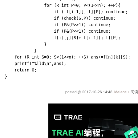
				for (R int P=0; P<(1<<n); ++P){

					if (!f[i-1][j-l][P]) continue;

					if (check(S,P)) continue;

					if (P&(P>>1)) continue;

					if (P&(P<<1)) continue;

					f[i][j][S]+=f[i-1][j-l][P];

				}

			}	

	for (R int S=0; S<(1<<n); ++S) ans+=f[n][k][S];

	printf("%lld\n",ans);

	return 0;

posted @
2017-10-26 14:48
Melacau
阅读