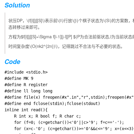
Solution
状压DP，
\(f[i][j][S]\)
表示前
\(i\)
行放
\(j\)
个棋子状态为
\(S\)
的方案数，
态转移过来即可。
方程为$f[i][j][S]=\Sigma f[i-1][j-l][P] $(P为合法前驱状态,l为当前
时间复杂度
\(O(nk2^{2n})\)
，记得跳过不合法与不必要的状态。
Code
#include <stdio.h>

#define MK 9

#define R register

#define ll long long

#define file(x) freopen(#x".in","r",stdin);freopen(#x"
#define end fclose(stdin);fclose(stdout)

inline int read(){

	R int x; R bool f; R char c;

	for (f=0; (c=getchar())<'0'||c>'9'; f=c=='-');

	for (x=c-'0'; (c=getchar())>='0'&&c<='9'; x=(x<<3)+(x<<1)+c-'0');
