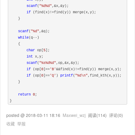
scanf
(
"%d%d"
,&x,&y);

if
 (find(x)!=find(y)) merge(x,y);

    }

scanf
(
"%d"
,&q);

while
(q--)

    {

char
 op[
5
];

int
 x,y;

scanf
(
"%s%d%d"
,op,&x,&y);

if
 (op[
0
]==
'B'
&&find(x)!=find(y)) merge(x,y);

if
 (op[
0
]==
'Q'
) 
printf
(
"%d\n"
,find_kth(x,y));

    }

return
0
;

}
posted @
2018-03-11 18:16
Maxwei_wzj
阅读(
114
) 评论(
0
)
收藏
举报