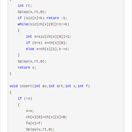
int
 rt;

    Splay(x,rt,
0
);

if
 (siz[x]<k) 
return
 -
1
;

while
(siz[ch[x][
0
]]+
1
!=k)

    {

int
 s=siz[ch[x][
0
]]+
1
;

if
 (k<s) x=ch[x][
0
];

else
 x=ch[x][
1
],k-=s;

    }

    Splay(x,rt,
0
);

return
 x;

}

void
 insert(
int
 &v,
int
 &rt,
int
 x,
int
 f)

{

if
 (!v)

    {

        v=x;

        ch[v][
0
]=ch[v][
1
]=
0
;

        fa[v]=f;

        Splay(v,rt,
0
);
