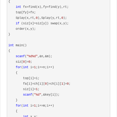
{

int
 fx=find(x),fy=find(y),rt;

    top[fy]=fx;

    Splay(x,rt,
0
),Splay(y,rt,
0
);

if
 (siz[x]>siz[y]) swap(x,y);

    order(x,y);

}

int
 main()

{

scanf
(
"%d%d"
,&n,&m);

    siz[
0
]=
0
;

for
(
int
 i=
1
;i<=n;i++)

    {

        top[i]=i;

        fa[i]=ch[i][
0
]=ch[i][
1
]=
0
;

        siz[i]=
1
;

scanf
(
"%d"
,&key[i]);

    }

for
(
int
 i=
1
;i<=m;i++)

    {

int
 x,y;
