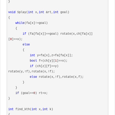
}

void
 Splay(
int
 x,
int
 &rt,
int
 goal)

{

while
(fa[x]!=goal)

    {

if
 (fa[fa[x]]==goal) rotate(x,ch[fa[x]]
[
0
]==x);

else
        {

int
 y=fa[x],z=fa[fa[x]];

bool
 f=(ch[y][
1
]==x);

if
 (ch[z][f]==y) 
rotate(y,!f),rotate(x,!f);

else
 rotate(x,!f),rotate(x,f);

        }

    }

if
 (goal==
0
) rt=x;

}

int
 find_kth(
int
 x,
int
 k)

{
