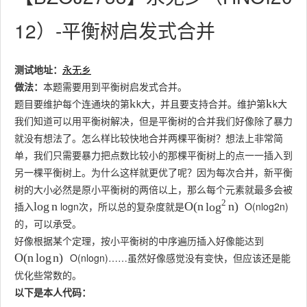
12）-平衡树启发式合并
测试地址：
永无乡
做法：
本题需要用到平衡树启发式合并。
题目要维护每个连通块的第
k
大，并且要支持合并。维护第
k
大
k
k
我们知道可以用平衡树解决，但是平衡树的合并我们好像除了暴力
就没有想法了。怎么样比较快地合并两棵平衡树？想法上非常简
单，我们只需要暴力把点数比较小的那棵平衡树上的点一一插入到
另一棵平衡树上。为什么这样就更优了呢？因为每次合并，新平衡
树的大小必然是原小平衡树的两倍以上，那么每个元素就最多会被
2
插入
log
n
次，所以总的复杂度就是
O
(
n
log
2
n
)
log
n
O
(
n
n
)
log
的，可以承受。
好像根据某个定理，按小平衡树的中序遍历插入好像能达到
O
(
n
log
n
)
……虽然好像感觉没有变快，但应该还是能
O
(
n
log
n
)
优化些常数的。
以下是本人代码：