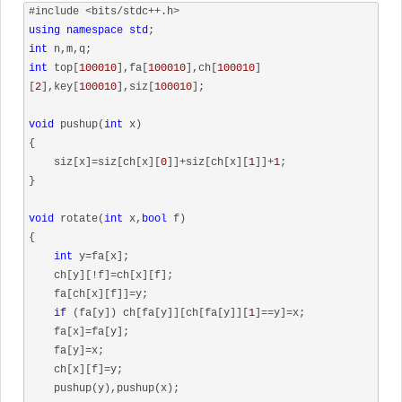
#include <bits/stdc++.h>
using
namespace
std
int
int
 top[
100010
],fa[
100010
],ch[
100010
]
[
2
],key[
100010
],siz[
100010
];

void
 pushup(
int
 x)

{

    siz[x]=siz[ch[x][
0
]]+siz[ch[x][
1
]]+
1
;

}

void
 rotate(
int
 x,
bool
 f)

{

int
 y=fa[x];

    ch[y][!f]=ch[x][f];

    fa[ch[x][f]]=y;

if
 (fa[y]) ch[fa[y]][ch[fa[y]][
1
]==y]=x;

    fa[x]=fa[y];

    fa[y]=x;

    ch[x][f]=y;

    pushup(y),pushup(x);
