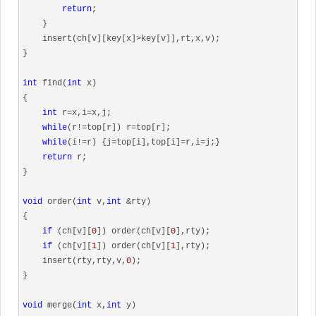
return
;

    }

    insert(ch[v][key[x]>key[v]],rt,x,v);

}

int
 find(
int
 x)

{

int
 r=x,i=x,j;

while
(r!=top[r]) r=top[r];

while
(i!=r) {j=top[i],top[i]=r,i=j;}

return
 r;

}

void
 order(
int
 v,
int
 &rty)

{

if
 (ch[v][
0
]) order(ch[v][
0
],rty);

if
 (ch[v][
1
]) order(ch[v][
1
],rty);

    insert(rty,rty,v,
0
);

}

void
 merge(
int
 x,
int
 y)
