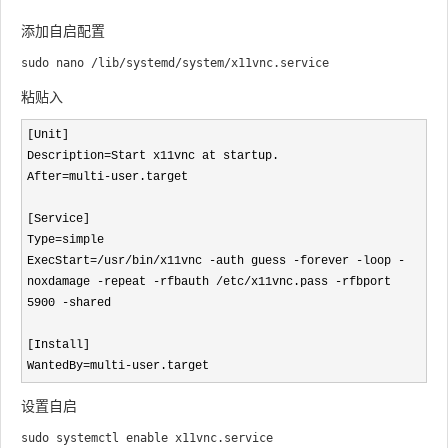
添加自启配置
粘贴入
[Unit]

Description=Start x11vnc at startup.

After=multi-user.target

[Service]

Type=simple

ExecStart=/usr/bin/x11vnc -auth guess -forever -loop -
noxdamage -repeat -rfbauth /etc/x11vnc.pass -rfbport 
5900 -shared

[Install]

WantedBy=multi-user.target
设置自启
sudo systemctl enable x11vnc.service
