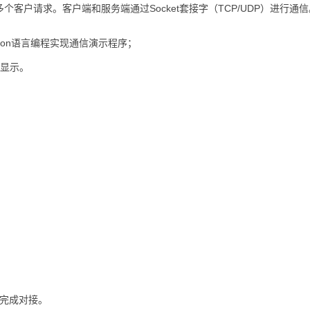
客户请求。客户端和服务端通过Socket套接字（TCP/UDP）进行通信
hon语言编程实现通信演示程序；
并显示。
器完成对接。