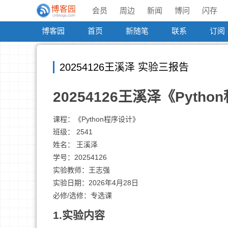
会员
周边
新闻
博问
闪存
博客园
首页
新随笔
联系
订阅
20254126王溪泽 实验三报告
20254126王溪泽《Pyt
课程：《Python程序设计》
班级： 2541
姓名： 王溪泽
学号：20254126
实验教师：王志强
实验日期：2026年4月28日
必修/选修：专选课
1.实验内容