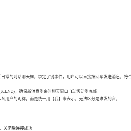
近日常的对话聊天框，绑定了
键事件，用户可以直接按回车发送消息，符
用.see(tk.END)，确保新消息到来时聊天窗口自动滚动到底部。
示各用户的昵称，而是统一用【我】来表示，无法区分是谁发的言。
，关闭后连接成功