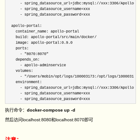
      - spring_datasource_url=jdbc:mysql:
      - spring_datasource_username=xxx

      - spring_datasource_password=xxx

  apollo-portal:

    container_name: apollo-portal

    build: apollo-portal/src/main/docker/

    image: apollo-portal:
0.9.0
    ports:

      - 
"8070:8070"
    depends_on:

      - apollo-adminservice

    volumes:

      - 
"/Users/mobin/opt/logs/100003173:/opt/logs/100003173
    environment:

      - spring_datasource_url=jdbc:mysql:
      - spring_datasource_username=xxx

      - spring_datasource_password=xxx
执行命令：
docker-compose up -d
然后访问localhost:8080和localhost:8070即可