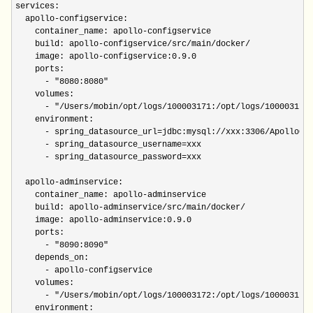
services:

  apollo-configservice:                                   
    container_name: apollo-configservice                   
    build: apollo-configservice/src/main/docker/            
    image: apollo-configservice:
0.9.0
                       
    ports:

      - 
"8080:8080"
    volumes:

      - 
"/Users/mobin/opt/logs/100003171:/opt/logs/1000
    environment:

      - spring_datasource_url=jdbc:mysql:
      - spring_datasource_username=xxx

      - spring_datasource_password=xxx

  apollo-adminservice:

    container_name: apollo-adminservice

    build: apollo-adminservice/src/main/docker/

    image: apollo-adminservice:
0.9.0
    ports:

      - 
"8090:8090"
    depends_on:

      - apollo-configservice

    volumes:

      - 
"/Users/mobin/opt/logs/100003172:/opt/logs/100003172
    environment:
