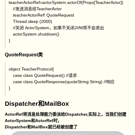
teacherActorRef=actorSystem.actorOf(Props[TeacherActor])
//发送消息给TeacherActor
teacherActorRef! QuoteRequest
Thread.sleep (2000)
//关闭 ActorSystem，如果不关闭JVM将不会退出
actorSystem.shutdown()
}
QuoteRequest类
object TeacherProtocol{
case class QuoteRequest() //请求
case class QuoteResponse(quoteString:String) //响应
}
Dispatcher和MailBox
ActorRef将消息处理能力委派给Dispatcher,实际上，当我们创建
ActorSystem和ActorRef时，
Dispatcher和MailBox就已经被创建了