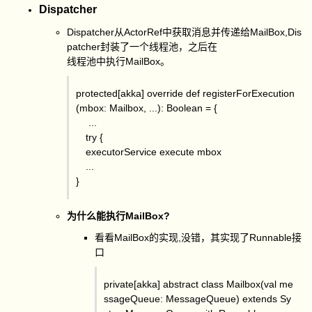
Dispatcher
Dispatcher从ActorRef中获取消息并传递给MailBox,Dis
patcher封装了一个线程池，之后在
线程池中执行MailBox。
protected[akka] override def registerForExecution
(mbox: Mailbox, ...): Boolean = {
...
try {
executorService execute mbox
...
}
为什么能执行MailBox?
看看MailBox的实现,没错，其实现了Runnable接
口
private[akka] abstract class Mailbox(val me
ssageQueue: MessageQueue) extends Sy