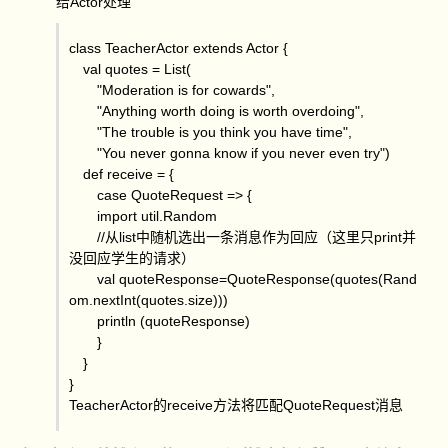
给Actor处理
class TeacherActor extends Actor {
val quotes = List(
"Moderation is for cowards",
"Anything worth doing is worth overdoing",
"The trouble is you think you have time",
"You never gonna know if you never even try")
def receive = {
case QuoteRequest => {
import util.Random
//从list中随机选出一条消息作为回应（这里只print并
没回应学生的请求）
val quoteResponse=QuoteResponse(quotes(Rand
om.nextInt(quotes.size)))
println (quoteResponse)
}
}
}
TeacherActor的receive方法将匹配QuoteRequest消息