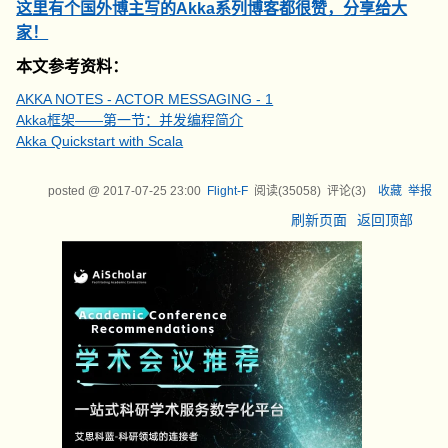
这里有个国外博主写的Akka系列博客都很赞，分享给大
家！
本文参考资料
：
AKKA NOTES - ACTOR MESSAGING - 1
Akka框架——第一节：并发编程简介
Akka Quickstart with Scala
posted @
2017-07-25 23:00
Flight-F
阅读(
35058
) 评论(
3
)
收藏
举报
刷新页面
返回顶部