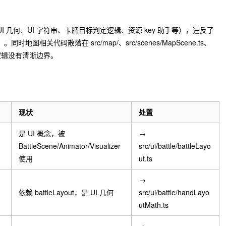
 几何、UI 字符串、卡牌目标判定逻辑、资源 key 助手等），违反了
）。同时地图相关代码散落在
src/map/
、
src/scenes/MapScene.ts
、
逻辑没有清晰边界。
）
现状
处置
是 UI 概念，被
→
BattleScene/Animator/Visualizer
src/ui/battle/battleLayo
使用
ut.ts
→
依赖 battleLayout，是 UI 几何
src/ui/battle/handLayo
utMath.ts