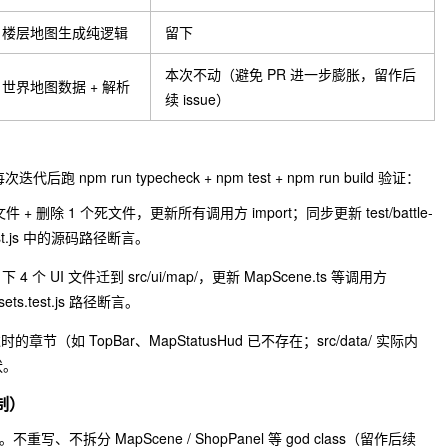
楼层地图生成纯逻辑
留下
本次不动（避免 PR 进一步膨胀，留作后
世界地图数据 + 解析
续 issue）
，每次迭代后跑
npm run typecheck
+
npm test
+
npm run build
验证：
文件 + 删除 1 个死文件，更新所有调用方 import；同步更新
test/battle-
t.js
中的源码路径断言。
下 4 个 UI 文件迁到
src/ui/map/
，更新
MapScene.ts
等调用方
ets.test.js
路径断言。
已经过时的章节（如
TopBar
、
MapStatusHud
已不存在；
src/data/
实际内
状。
克制）
用"。不重写、不拆分
MapScene
/
ShopPanel
等 god class（留作后续