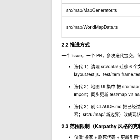
src/map/MapGenerator.ts
src/map/WorldMapData.ts
2.2 推进方式
一个 issue，一个 PR，多次迭代提交
迭代 1：清理
src/data/
迁移 6 个
layout.test.js
、
test/item-frame.tes
迭代 2：地图 UI 集中 把
src/map/
import；同步更新
test/map-v2-ass
迭代 3：刷 CLAUDE.md 把
容；
src/ui/map/
新边界）改成现
2.3 范围限制（Karpathy 风格的
仅做"搬家 + 删死代码 + 更新引