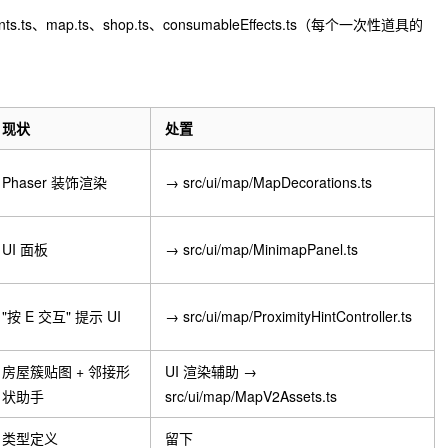
nts.ts
、
map.ts
、
shop.ts
、
consumableEffects.ts
（每个一次性道具的
现状
处置
Phaser 装饰渲染
→ src/ui/map/MapDecorations.ts
UI 面板
→ src/ui/map/MinimapPanel.ts
"按 E 交互" 提示 UI
→ src/ui/map/ProximityHintController.ts
房屋簇贴图 + 邻接形
UI 渲染辅助 →
状助手
src/ui/map/MapV2Assets.ts
类型定义
留下