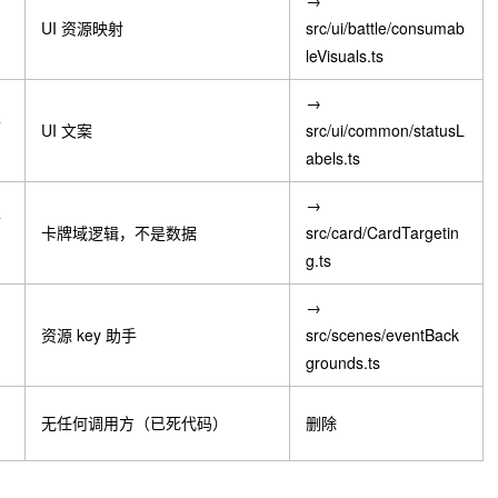
→
UI 资源映射
src/ui/battle/consumab
leVisuals.ts
→
表
UI 文案
src/ui/common/statusL
abels.ts
→
卡
卡牌域逻辑，不是数据
src/card/CardTargetin
g.ts
→
资源 key 助手
src/scenes/eventBack
grounds.ts
无任何调用方（已死代码）
删除
）