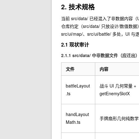
2. 技术规格
当前
src/data/
已经混入了非数据内容（UI
仓库约定（
src/data/
只放设计/数值数据
src/ui/map/
、
src/ui/battle/
多处，UI 与
2.1 现状审计
2.1.1
src/data/
中非数据文件（应迁出
文件
内容
battleLayout
战斗 UI 几何常量 +
.ts
getEnemySlotX
handLayout
手牌扇形几何纯数学
Math.ts