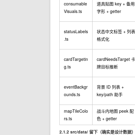
consumable
道具贴图 key + 备用
Visuals.ts
字形 + getter
statusLabels
状态中文标签 + 列
.ts
格式化
cardTargetin
cardNeedsTarget 
g.ts
牌目标推断
eventBackgr
背景 ID 列表 +
ounds.ts
key/path 助手
mapTileColo
战斗内地图 peek 配
rs.ts
色 + getter
2.1.2
src/data/
留下（确实是设计数据