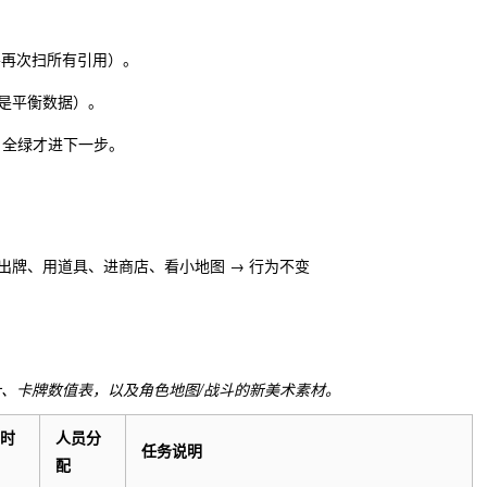
要再次扫所有引用）。
是平衡数据）。
build 全绿才进下一步。
进战斗、出牌、用道具、进商店、看小地图 → 行为不变
、卡牌数值表，以及角色地图/战斗的新美术素材。
时
人员分
任务说明
配