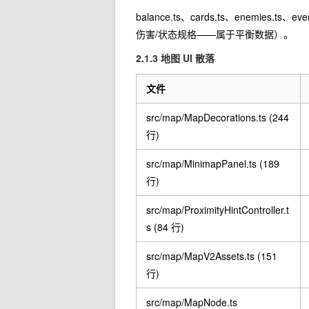
balance.ts
、
cards.ts
、
enemies.ts
、
eve
伤害/状态规格——属于平衡数据）。
2.1.3 地图 UI 散落
文件
src/map/MapDecorations.ts (244
行)
src/map/MinimapPanel.ts (189
行)
src/map/ProximityHintController.t
s (84 行)
src/map/MapV2Assets.ts (151
行)
src/map/MapNode.ts