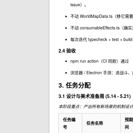
issue）。
不动
WorldMapData.ts
（移它需
不动
consumableEffects.ts
（确实
每次迭代 typecheck + test + 
2.4 验收
npm run action
（CI 同款）通过
浏览器 / Electron 手测：
3. 任务分配
3.1 设计与美术准备周 (5.14 - 5.21)
本阶段重点：产出所有新场景的机制设计
任务编
预期
任务名称
号
间