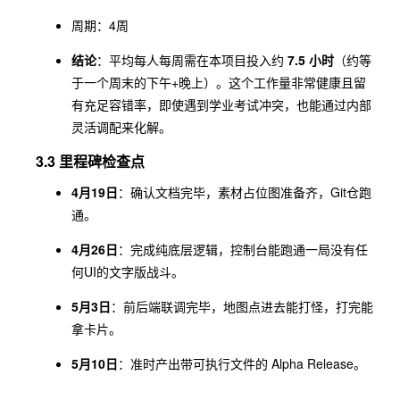
Alpha
传文件
周期：4周
Releas
丁宇城
3.6
2h
并向测
e Note
(PM)
结论
：平均每人每周需在本项目投入约
7.5 小时
试群
（约等
与
于一个周末的下午+晚上）。这个工作量非常健康且留
（熟
GitHub
有充足容错率，即使遇到学业考试冲突，也能通过内部
人）分
发布
灵活调配来化解。
发。
3.3 里程碑检查点
4月19日
：确认文档完毕，素材占位图准备齐，Git仓跑
通。
4月26日
：完成纯底层逻辑，控制台能跑通一局没有任
何UI的文字版战斗。
5月3日
：前后端联调完毕，地图点进去能打怪，打完能
拿卡片。
5月10日
：准时产出带可执行文件的 Alpha Release。