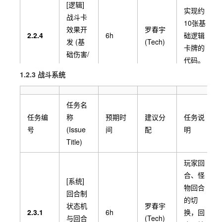
[逻辑]
实现约
战斗卡
10张基
效果开
罗春宇
2.2.4
6h
础逻辑
发 (基
(Tech)
卡牌的
础伤害/
代码。
护盾卡)
1.2.3 战斗系统
实现剩
[逻辑]
余10张
任务名
战斗卡
涉及抽
任务编
称
预期时
建议分
任务说
效果开
琚长昊
2.2.5
8h
牌、特
号
(Issue
间
配
明
发 (复
(后端)
殊判定
Title)
杂机制/
的卡
状态卡)
牌。
玩家回
合、怪
[系统]
实现如
物回合
回合制
[逻辑] 5
回合初
的切
状态机
罗春宇
张道具
加血、
2.3.1
6h
换，回
与回合
(Tech)
卡(遗
刘昶(代
上限提