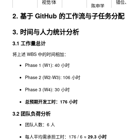
视觉/体
错位、
陈申学
验Bug
拖拽不
3.4
6h
佳/周子
2. 基于 GitHub 的工作流与子任务分配
修复
灵敏、
强
(Minor
音效缺
3. 时间与人力统计分析
Bugfix)
失。
3.1 工作量总计
检查路
将上述 WBS 中的时间相加：
[工程]
径依
PC端
赖，导
Phase 1 (W1): 40 小时
Execut
出独立
罗春宇
Phase 2 (W2-W3): 106 小时
3.5
able可
4h
可运行
(Tech)
执行文
的
Phase 3 (W4): 30 小时
件打包
Window
调试
s
总预期开发工时：176 小时
.exe。
3.2 团队负荷分析
编写版
团队人数：6 人
[运营]
本说
撰写
每人平均需承担工时：176 / 6 ≈
29.3 小时
明，上