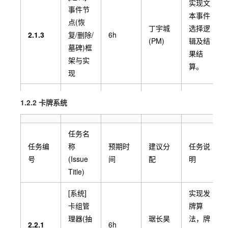
实现文
事件节
本事件
[架构]
点(恢
根据策
丁宇城
选择逻
数据模
2.1.3
复/删除/
6h
划表，
(PM)
辑及结
型定义
墓碑)框
定义程
果结
(卡牌/
琚长昊
架与实
1.7
4h
序可读
算。
人物/怪
(后端)
现
的数据
物
结构格
JSON
[逻辑]
UI展示
式。
1.2.2 卡牌系统
结构)
商店节
与扣除
陈申学
点实现
金币购
2.1.4
6h
佳(前
与随机
买卡牌/
任务名
端)
商品生
遗物的
任务编
称
预期时
建议分
任务说
成
逻辑。
号
(Issue
间
配
明
Title)
[系统]
UI调节
基础设
[系统]
实现发
罗春宇
及底层
2.1.5
置系统
4h
卡组管
牌算
(Tech)
参数控
(音量、
理器(抽
琚长昊
法，牌
制。
2.2.1
6h