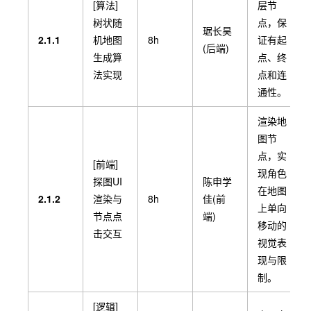
[算法]
层节
准备攻
树状随
点，保
琚长昊
击、受
2.1.1
机地图
8h
证有起
[美术]
(后端)
击、获
生成算
点、终
战斗特
周子强
得护盾
法实现
点和连
1.5
效与动
6h
(美术)
等基础
通性。
画素材
粒子或
预处理
帧动画
渲染地
素材。
图节
点，实
[前端]
制定Git
现角色
探图UI
陈申学
Flow规
在地图
[工程]
2.1.2
渲染与
8h
佳(前
范，配
上单向
GitHub
节点点
端)
置Issue
移动的
Repo初
丁宇城
击交互
1.6
4h
模板、
视觉表
始化、
(PM)
Review
现与限
CI与看
规则与
制。
板搭建
自动化
打包。
[逻辑]