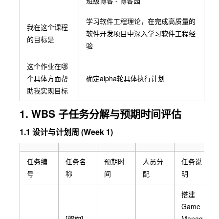
班级博客 - 博客园
学习软件工程理论，在完成高质量的
我在这个课程
软件开发项目中深入学习软件工程经
的目标是
验
这个作业在哪
个具体方面帮
确定alpha轮具体执行计划
助我实现目标
1. WBS 子任务分解与预期时间评估
1.1 设计与计划周 (Week 1)
任务编
任务名
预期时
人员分
任务说
号
称
间
配
明
搭建
Game
[架构]
Manag