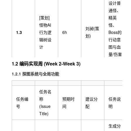
设计普
通怪、
[策划]
精英
怪物AI
怪、
刘昶(策
1.3
行为逻
6h
Boss的
划)
辑树设
行动意
计
图与血
量/伤害
数值。
1.2 编码实现周 (Week 2-Week 3)
1.2.1 探图系统与全局功能
制作地
[美术]
图、战
UI/交互
斗界面
任务名
线框图
周子强
切图，
任务编
称
预期时
建议分
任务说
1.4
8h
与基础
(美术)
PvZ相
号
(Issue
间
配
明
素材收
关素材
Title)
集/绘制
占位图
提取。
生成分