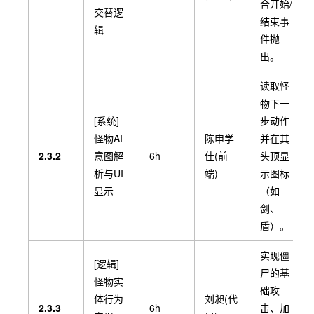
合开始/
2.2.6
6h
交替逻
物)被动
码)
升等被
结束事
辑
效果挂
动监听
件抛
载
触发逻
出。
辑。
读取怪
配合商
物下一
店和休
[系统]
步动作
[逻辑]
息节
怪物AI
陈申学
并在其
卡牌升
点，实
2.3.2
意图解
6h
佳(前
头顶显
丁宇城
2.2.7
级与删
6h
现对已
析与UI
端)
示图标
(PM)
除核心
有卡牌
显示
（如
逻辑
属性修
剑、
改或移
盾）。
除。
实现僵
[逻辑]
尸的基
怪物实
础攻
体行为
刘昶(代
2.3.3
6h
击、加