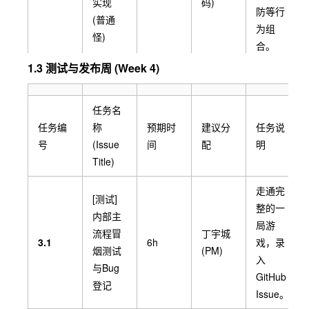
实现
码)
防等行
(普通
为组
怪)
合。
1.3 测试与发布周 (Week 4)
实现黑
[逻辑]
夜首领
怪物实
复杂的
任务名
体行为
罗春宇
阶段攻
任务编
称
预期时
建议分
任务说
2.3.4
8h
实现
(Tech)
击逻辑
号
(Issue
间
配
明
(Night
和特殊
Title)
Boss)
召唤机
走通完
制。
[测试]
整的一
内部主
战斗结
局游
[前端]
流程冒
丁宇城
束后的
3.1
6h
戏，录
战斗结
烟测试
(PM)
掉落判
入
算UI
陈申学
与Bug
定、UI
GitHub
2.3.5
(胜利/
6h
佳(前
登记
弹窗及
Issue。
失败、
端)