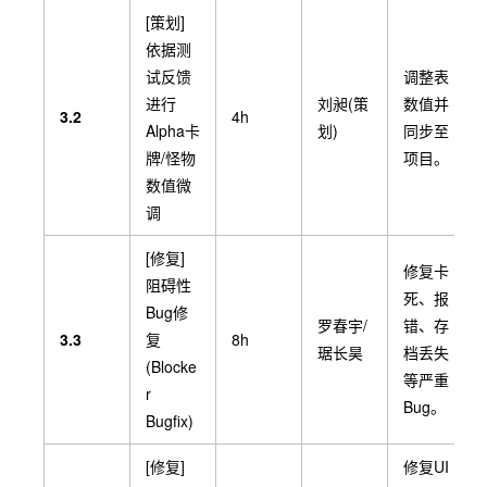
选卡入
奖励三
[策划]
库逻
选一)
依据测
辑。
试反馈
调整表
整合美
进行
刘昶(策
数值并
3.2
4h
术资
Alpha卡
划)
同步至
[美术/前
源，实
牌/怪物
项目。
端] 角色
现受击
数值微
与怪物
周子强
2.3.6
8h
闪烁、
调
血条、
(美术)
攻击弹
动画调
[修复]
道等基
修复卡
度逻辑
阻碍性
础反
死、报
Bug修
馈。
罗春宇/
错、存
3.3
复
8h
琚长昊
档丢失
(Blocke
等严重
r
Bug。
Bugfix)
[修复]
修复UI