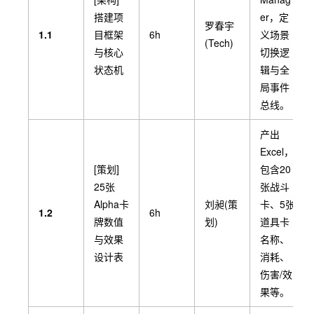
搭建项
er，定
罗春宇
1.1
目框架
6h
义场景
(Tech)
与核心
切换逻
状态机
辑与全
局事件
总线。
产出
Excel，
[策划]
包含20
25张
张战斗
Alpha卡
刘昶(策
卡、5张
1.2
6h
牌数值
划)
道具卡
与效果
名称、
设计表
消耗、
伤害/效
果等。