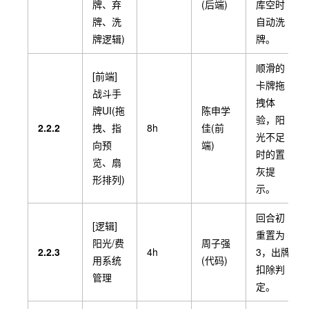
分辨率)
牌、弃
(后端)
库空时
牌、洗
自动洗
保存当
牌逻辑)
牌。
前塔
[系统]
层、血
顺滑的
[前端]
本地存
量、牌
卡牌拖
琚长昊
战斗手
2.1.6
档系统
6h
库、遗
拽体
(后端)
牌UI(拖
陈申学
(读写
物，并
验，阳
2.2.2
拽、指
8h
佳(前
JSON)
能在启
光不足
向预
端)
动时恢
时的置
览、扇
复。
灰提
形排列)
示。
回合初
[逻辑]
重置为
阳光/费
周子强
2.2.3
4h
3，出牌
用系统
(代码)
扣除判
管理
定。