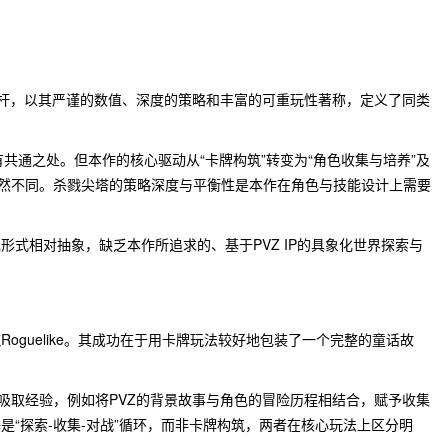
ke的标杆，以其严谨的数值、深度的策略和丰富的可重玩性著称，定义了同类
与其有共通之处。但本作的核心驱动从“卡牌构筑”转变为“角色收集与培养”及
截然不同。杀戮尖塔的策略深度与平衡性是本作在角色与技能设计上需要
形式相对抽象，缺乏本作所追求的、基于PVZ IP的具象化世界探索与
oguelike。其成功在于用卡牌玩法较好地包装了一个完整的童话故
中吸取经验，例如将PVZ的背景故事与角色的冒险历程相结合，赋予收集
是“探索-收集-对战”循环，而非卡牌构筑，两者在核心玩法上区分明