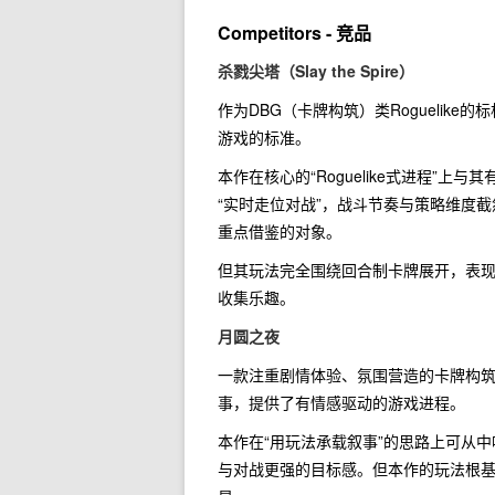
Competitors - 竞品
杀戮尖塔（Slay the Spire）
作为DBG（卡牌构筑）类Rogueli
游戏的标准。
本作在核心的“Roguelike式进程”上
“实时走位对战”，战斗节奏与策略维度
重点借鉴的对象。
但其玩法完全围绕回合制卡牌展开，表现
收集乐趣。
月圆之夜
一款注重剧情体验、氛围营造的卡牌构筑R
事，提供了有情感驱动的游戏进程。
本作在“用玩法承载叙事”的思路上可从
与对战更强的目标感。但本作的玩法根基