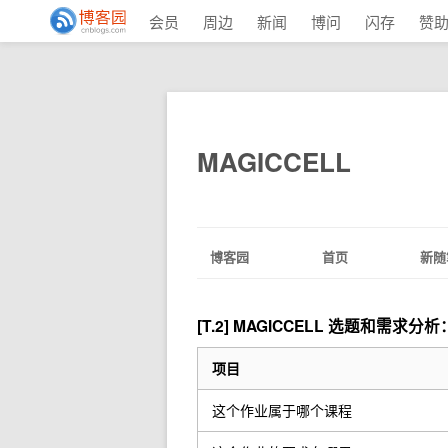
会员
周边
新闻
博问
闪存
赞
MAGICCELL
博客园
首页
新随
[T.2] MAGICCELL 选题和需求
项目
这个作业属于哪个课程