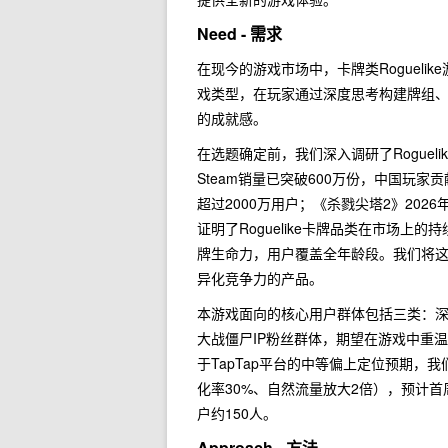
Need - 需求
在现今的游戏市场中，卡牌类Roguel
戏类型，在玩家通过深度思考构建牌组
的成就感。
在选题确定前，我们深入调研了Rogue
Steam销量已突破600万份，中国玩
超过2000万用户；《杀戮尖塔2》20
证明了Roguelike卡牌品类在市场
牌生命力，用户覆盖全年龄段。我们将
异化竞争力的产品。
本游戏面向的核心用户群体包括三类：深度
大战僵尸IP粉丝群体，期望在游戏中重
于TapTap平台的中等偏上定位预期，
化率30%、自然流量放大2倍），预计首
户约150人。
Approach - 方法