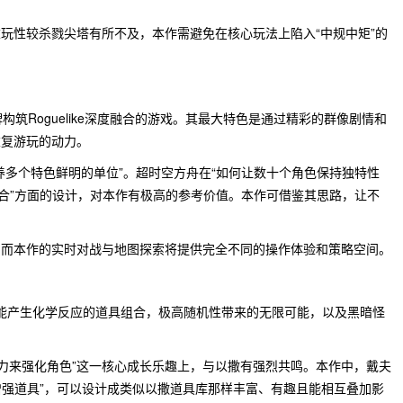
玩性较杀戮尖塔有所不及，本作需避免在核心玩法上陷入“中规中矩”的
构筑Roguelike深度融合的游戏。其最大特色是通过精彩的群像剧情和
重复游玩的动力。
养多个特色鲜明的单位”。超时空方舟在“如何让数十个角色保持独特性
结合”方面的设计，对本作有极高的参考价值。本作可借鉴其思路，让不
。
，而本作的实时对战与地图探索将提供完全不同的操作体验和策略空间。
海量、能产生化学反应的道具组合，极高随机性带来的无限可能，以及黑暗怪
能力来强化角色”这一核心成长乐趣上，与以撒有强烈共鸣。本作中，戴夫
景增强道具”，可以设计成类似以撒道具库那样丰富、有趣且能相互叠加影