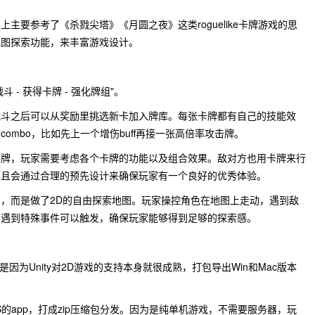
主要参考了《杀戮尖塔》《月圆之夜》这类roguelike卡牌游戏的思
地图探索功能，来丰富游戏设计。
 - 获得卡牌 - 强化牌组"。
战斗之后可以从奖励里挑选新卡加入牌库。每张卡牌都有自己的技能效
ombo，比如先上一个增伤buff再接一张高倍率攻击牌。
手牌，玩家需要考虑各个卡牌的功能以及组合效果。敌对方也用卡牌来行
而且会通过合理的预先设计来确保玩家有一个良好的优秀体验。
，而是做了2D的自由探索地图。玩家操控角色在地图上走动，遇到敌
，遇到特殊事件可以触发，确保玩家能够得到足够的探索感。
主要是因为Unity对2D游戏的支持本身就很成熟，打包导出Win和Mac版本
cOS的app，打成zip压缩包分发。因为是纯单机游戏，不需要服务器，玩