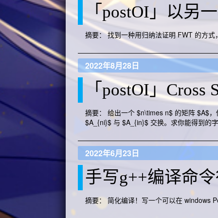
「postOI」以另
摘要： 找到一种用归纳法证明 FWT 的方
2022年8月28日
「postOI」Cross S
摘要： 给出一个 $n\times n$ 的矩阵 $A
$A_{ni}$ 与 $A_{in}$ 交换。求你能
2022年6月23日
手写g++编译命
摘要： 简化编译！写一个可以在 windows Po