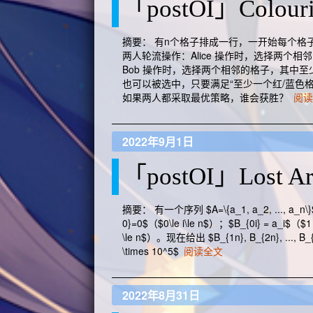
「postOI」Colour
摘要： 有n个格子排成一行，一开始每个格子上涂
两人轮流操作：Alice 操作时，选择两
Bob 操作时，选择两个相邻的格子，其中
也可以被选中，只要满足“至少一个红/蓝色
如果两人都采取最优策略，谁会获胜？
阅读
2022年9月1日
「postOI」Lost Ar
摘要： 有一个序列 $A=\{a_1, a_2, ..., a_n
0}=0$（$0\le i\le n$）；$B_{0i} = a_i$（$1 \le i
\le n$）。现在给出 $B_{1n}, B_{2n}, .
\times 10^5$
阅读全文
2022年8月31日