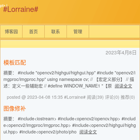
#Lorraine#
博客园
首页
联系
管理
2023年4月8日
模板匹配
摘要： #include "opencv2/highgui/highgui.hpp" #include "opencv2/i
mgproc/imgproc.hpp" using namespace cv; // 【宏定义部分】 // 描
述：定义一些辅助宏 // #define WINDOW_NAME1 "【原
阅读全文
posted @ 2023-04-08 15:35 #Lorraine#
阅读(39)
评论(0)
推荐(0)
图像修补
摘要： #include<iostream> #include<opencv2/opencv.hpp> #includ
e<opencv2/imgproc/imgproc.hpp> #include<opencv2/highgui/highg
ui.hpp> #include<opencv2/photo/pho
阅读全文