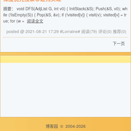
摘要： void DFS(AdjList G, int v0) { InitStack(&S); Push(&S, v0); wh
ile (!IsEmpty(S)) { Pop(&S, &v); if (!visited[v]) { visit(v); visited[v] = tr
ue; for (w =
阅读全文
posted @ 2021-08-21 17:29 #Lorraine#
阅读(79)
评论(0)
推荐(0)
下一页
博客园
© 2004-2026