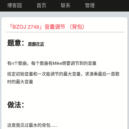
博客园
首页
联系
管理
❆
「BZOJ 2748」音量调节 （背包）
题意：
原题在这
有n个歌曲，每个歌曲有Mike想要调节到的音量
给定初始音量和一次能调节的最大音量，求演奏最后一首歌
时的最大音量
做法：
这是我见过最水的背包......