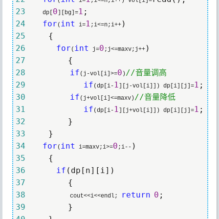
(
 i=
;i<=n;i++) vol[i]=
23
0
1
     dp[
][bg]=
24
for
int
1
(
 i=
;i<=n;i++
25
26
for
int
0
(
 j=
;j<=maxv;j++
27
28
if
0
//
音量调高
(j-vol[i]>=
)
29
if
1
1
(dp[i-
][j-vol[i]]) dp[i][j]=
30
if
//
音量降低
(j+vol[i]<=maxv)
31
if
1
1
(dp[i-
][j+vol[i]]) dp[i][j]=
32
33
34
for
int
0
(
 i=maxv;i>=
;i--
35
36
if
37
38
return
0
             cout<<i<<endl; 
39