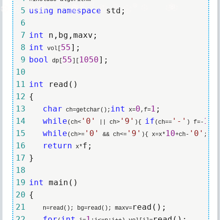
❆
❆
❆
❆
❆
❆
❆
❆
❆
❆
❆
❆
❆
❆
❆
❆
❆
❆
❆
❆
❆
❆
❆
❆
❆
❆
❆
❆
❆
❆
❆
❆
❆
❆
❆
❆
❆
❆
❆
❆
 5
using
namespace
 6
 7
int
 8
int
55
 vol[
 9
bool
55
1050
 dp[
][
10
11
int
12
13
char
int
0
1
 ch=getchar();
 x=
,f=
14
while
'
0
'
'
9
'
if
'
-
'
1
(ch<
 || ch>
){ 
(ch==
) f=-
; c
15
while
'
0
'
'
9
'
10
'
0
'
(ch>=
 && ch<=
){ x=x*
+ch-
; ch
16
return
 x*
17
18
19
int
20
21
     n=read(); bg=read(); maxv=
22
for
int
1