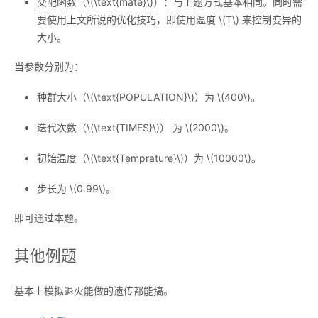
交配函数（
\(\text{mate}\)
）：与上题方式基本相同。同时需
要使用上文所说的优化技巧，即使用温度
\(T\)
来控制变异的
大小。
当参数分别为：
种群大小（
\(\text{POPULATION}\)
）为
\(400\)
。
迭代次数（
\(\text{TIMES}\)
） 为
\(2000\)
。
初始温度（
\(\text{Temprature}\)
）为
\(10000\)
。
步长为
\(0.99\)
。
即可通过本题。
其他例题
基本上模拟退火能做的遗传都能搞。