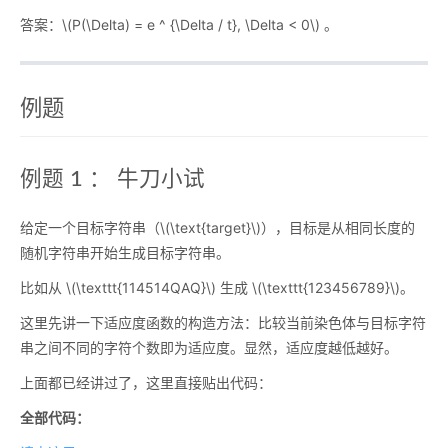
答案：
\(P(\Delta) = e ^ {\Delta / t}, \Delta < 0\)
。
例题
例题 1 ： 牛刀小试
给定一个目标字符串（
\(\text{target}\)
），目标是从相同长度的
随机字符串开始生成目标字符串。
比如从
\(\texttt{114514QAQ}\)
生成
\(\texttt{123456789}\)
。
这里先讲一下适应度函数的构造方法：比较当前染色体与目标字符
串之间不同的字符个数即为适应度。显然，适应度越低越好。
上面都已经讲过了，这里直接贴出代码：
全部代码：