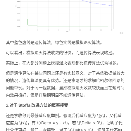
其中蓝色虚线是遗传算法，绿色实线是模拟退火算法。
可以看出，模拟退火算法收敛的很快，而遗传算法表现略逊。
实际上，在大部分问题上模拟退火表现都比遗传算法优秀得多。
但是遗传算法在某些问题上还是有实践意义。对于某些数据量较大
的情况，遗传算法更具有优势。还是拿刚才的求解哈密尔顿回路的
问题举例。对于同一组数据，虽然模拟退火收敛较快而且在短时间
内效果极好，但是在后期明显不如遗传算法。
2.
对于 Stoffa 改进方法的概率接受
还是拿收敛到最低适应度举例。假设后代适应度为
\(y\)
，父代适
应度为
\(x\)
，有
\(\Delta = y - x\)
。若
\(\Delta < 0\)
，证明子代
比父代更好，我们一定接受。对于
\(\Delta > 0\)
，证明子代不如