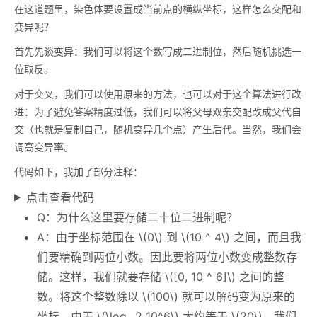
在这道题里，染色体要设置成当前点的横纵坐标，这样怎么交配和
变异呢？
首先先谈变异：我们可以将这个数写成二进制位，然后随机挑选一
位取反。
对于交叉，我们可以使用原来的方法，也可以对于这个算法进行改
进：为了避免答案精度过低，我们可以将父母双亲交配改成父代自
交（也就是复制自己，随机变异几个点）产生后代。当然，我们会
调高变异率。
代码如下，我加了部分注释：
点击查看代码
Q：为什么这里要存储二十位二进制呢？
A：由于坐标范围在
\(0\)
到
\(10 ^ 4\)
之间，而且我
们要精确到两位小数。因此要将两位小数变成整数存
储。这样，我们就要存储
\([0, 10 ^ 6]\)
之间的整
数。将这个整数除以
\(100\)
就可以解码变为原来的
坐标。由于
\(\log _2 10^6\)
大约等于
\(20\)
，我们