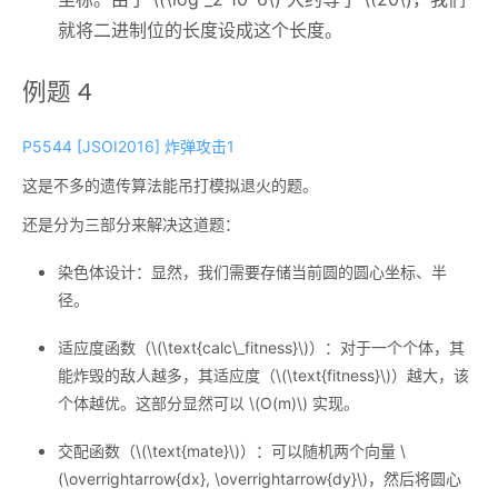
就将二进制位的长度设成这个长度。
例题 4
P5544 [JSOI2016] 炸弹攻击1
这是不多的遗传算法能吊打模拟退火的题。
还是分为三部分来解决这道题：
染色体设计：显然，我们需要存储当前圆的圆心坐标、半
径。
适应度函数（
\(\text{calc\_fitness}\)
）：对于一个个体，其
能炸毁的敌人越多，其适应度（
\(\text{fitness}\)
）越大，该
个体越优。这部分显然可以
\(O(m)\)
实现。
交配函数（
\(\text{mate}\)
）：可以随机两个向量
\
(\overrightarrow{dx}, \overrightarrow{dy}\)
，然后将圆心