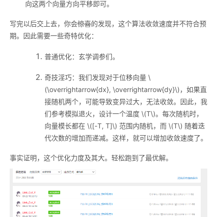
向这两个向量方向平移即可。
写完以后交上去，你会
惊喜
的发现，这个算法收敛速度并不符合预
期。因此需要一些奇特优化：
普通优化：玄学调参们。
奇技淫巧：我们发现对于位移向量
\
(\overrightarrow{dx}, \overrightarrow{dy}\)
，如果直
接随机两个，可能导致变异过大，无法收敛。因此，我
们参考模拟退火，设计一个温度
\(T\)
。每次随机时，
向量模长都在
\([-T, T]\)
范围内随机，而
\(T\)
随着迭
代次数的增加而递减。这样，就可以增加收敛速度了。
事实证明，这个优化力度及其大。轻松跑到了最优解。