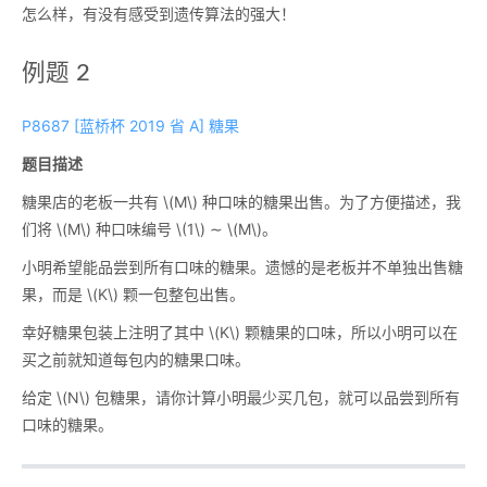
怎么样，有没有感受到遗传算法的强大！
例题 2
P8687 [蓝桥杯 2019 省 A] 糖果
题目描述
糖果店的老板一共有
\(M\)
种口味的糖果出售。为了方便描述，我
们将
\(M\)
种口味编号
\(1\)
∼
\(M\)
。
小明希望能品尝到所有口味的糖果。遗憾的是老板并不单独出售糖
果，而是
\(K\)
颗一包整包出售。
幸好糖果包装上注明了其中
\(K\)
颗糖果的口味，所以小明可以在
买之前就知道每包内的糖果口味。
给定
\(N\)
包糖果，请你计算小明最少买几包，就可以品尝到所有
口味的糖果。