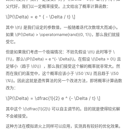
父代好，我们以一定概率接受。上文给出了概率计算函数：
\[P(\Delta) = e ^ { - \Delta / t} \]
其中
\(t\)
是我们设定的参数值，一般随着迭代次数增大而减小。
如果
\(P(\Delta) > \operatorname{rand}(0, 1)\)
，那么我们就接
受它。
但是如果我们考虑一个极端情况：不妨先假设
\(t\)
此时等于
\
(1\)
，那么
\(P(\Delta) = e ^{- \Delta}\)
。在假设
\(\Delta > 0\)
且
足够小（趋于
\(0\)
），那么我们接受这个解的概率就非常大。然
而在我们的直觉中，这个概率应该小于
\(50 \%\)
而且趋于
\(50
\%\)
。因此这就是遗传算法的另一个改进方法，即将概率计算函数
改为：
\[P(\Delta) = \dfrac{1}{2} e ^ {- \Delta / t} \]
其中这个
\(\dfrac{1}{2}\)
可以自主调节的。目的就是使得较劣解
不会被接受。
这种方法在模拟退火上同样可以应用，实测具有较好的优化效果。