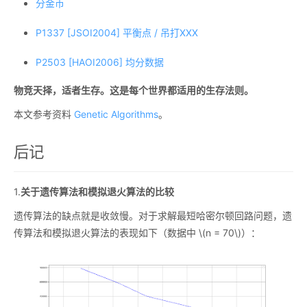
分金币
P1337 [JSOI2004] 平衡点 / 吊打XXX
P2503 [HAOI2006] 均分数据
物竞天择，适者生存。这是每个世界都适用的生存法则。
本文参考资料
Genetic Algorithms
。
后记
1.
关于遗传算法和模拟退火算法的比较
遗传算法的缺点就是收敛慢。对于求解最短哈密尔顿回路问题，遗
传算法和模拟退火算法的表现如下（数据中
\(n = 70\)
）：