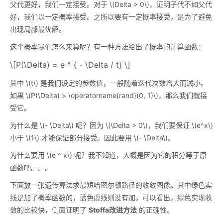
父代更好，我们一定接受。对于
\(Delta > 0\)
，证明子代不如父代
好，我们以一定概率接受。之所以要有一定概率接受，是为了避免
出现局部最优解。
这个概率我们怎么来算呢？有一种方法给出了概率的计算函数：
\[P(\Delta) = e ^ { - \Delta / t} \]
其中
\(t\)
是我们设定的参数值，一般随着迭代次数增大而减小。
如果
\(P(\Delta) > \operatorname{rand}(0, 1)\)
，那么我们就接
受它。
为什么是
\(- \Delta\)
呢？因为
\(\Delta > 0\)
，我们要保证
\(e^x\)
小于
\(1\)
才能保证部分接受。因此要用
\(- \Delta\)
。
为什么要用
\(e ^ x\)
呢？我不知道，大概是因为它的积分等于原
函数吧。。。
下面放一张遗传算法求最短哈密尔顿路径的收敛图像。其中绿色实
线是加了概率函数的，蓝色虚线则没有加。可以看出，绿色实现收
敛的比较快，侧面证明了
Stoffa改进方法
的正确性。