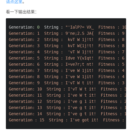
请点这里
。
看一下输出结果：
Generation: 
0
  String : 
"'IalP?= VX_  Fitness : 10

Generation: 1  String : 9'ne;2.S JA{  Fitness : 9

Generation: 2  String :  kvT W 1j!t!  Fitness : 8

Generation: 3  String :  kvT W{1j!t!  Fitness : 8

Generation: 4  String :  'vT W 1j!t!  Fitness : 7

Generation: 5  String : Idve Y{vIqt!  Fitness : 6

Generation: 6  String : I=ve7r;t nt!  Fitness : 5

Generation: 7  String : I've W 1jit!  Fitness : 4

Generation: 8  String : I've W 1jit!  Fitness : 4

Generation: 9  String : I'vT W t it!  Fitness : 3

Generation: 10  String : I'vT W t it!  Fitness : 3

Generation: 11  String : I've W t it!  Fitness : 2

Generation: 12  String : I've g 1 it!  Fitness : 2

Generation: 13  String : I've g t it!  Fitness : 1

Generation: 14  String : I've g t it!  Fitness : 1
