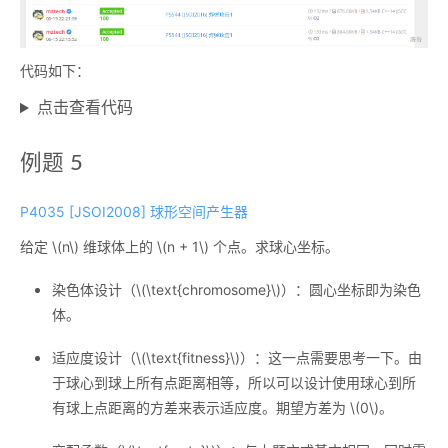
代码如下：
点击查看代码
例题 5
P4035 [JSOI2008] 球形空间产生器
给定
\(n\)
维球体上的
\(n + 1\)
个点。求球心坐标。
染色体设计（
\(\text{chromosome}\)
）：圆心坐标即为染色
体。
适应度设计（
\(\text{fitness}\)
）：这一点需要思考一下。由
于球心到球上所有点距离相等，所以可以设计使用球心到所
有球上点距离的方差来表示适应度。期望方差为
\(0\)
。