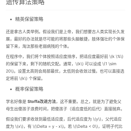
遗传算法策略
精英保留策略
还是拿古人类举例。假设我们是上帝，我们想要古人类实现长久发
展，最好的办法就是尽可能的将那些头脑敏捷，肢体强壮的个体保
留下来，淘汰那些老弱病残的个体。
在程序中，我们将个体按照适应度排序，把适应度最好前
\(k \%\)
的保留下来，剩下的随机交配。通常，
\(k\)
可以设成
\(1 \sim
20\)
。设置太高则会局部最优，太低则会收敛过慢。也可以直接选
定将前
\(k\)
个保留。
概率保留策略
学名好像是
Stoffa改进方法
，这不重要。总之，就是为了避免父
母生出傻孩子浪费时间，把傻孩子（适应度低的后代）直接抛弃。
假设我们要求收敛到最低适应度，后代适应度为
\(y\)
，父代适应
度为
\(x\)
，有
\(\Delta = y - x\)
。若
\(\Delta < 0\)
，证明子代比