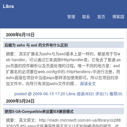
Libra
管理
联系
首页
博客园
2009年6月15日
后缀为 ashx 与 axd 的文件有什么区别
摘要： 其实扩展名为ashx与为axd基本上是一样的，都是用于写w
eb handler，可以通过它来调用IHttpHandler类，它免去了普通.as
px页面的控件解析以及页面处理的过程。唯一不同的地方是：axd
扩展名的必须要在web.config中的<httpHandlers>中进行注册，而
ashx直接在项目中当成aspx那样添加使用即可。所以在项目的添
加文件中，向导只有添加ashx文件的模...
阅读全文
posted @ 2009-06-15 17:20 Libra
阅读(832)
评论(1)
推荐(0)
2009年3月24日
使用X-UA-Compatible来设置IE8兼容模式
摘要： 英文原文：http://msdn.microsoft.com/en-us/library/cc288
325(VS.85).aspx文件兼容性用于定义让IE如何编译你的网页。此