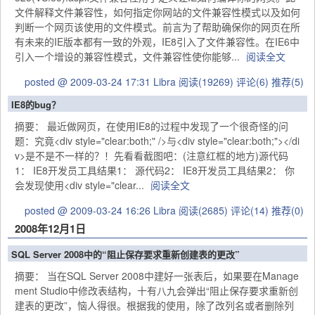
文件解释文件兼容性，如何指定你网站的文件兼容性模式以及如何
判断一个网页该使用的文件模式。前言为了帮助确保你的网页在所
有未来的IE版本都有一致的外观，IE8引入了文件兼容性。在IE6中
引入一个增设的兼容性模式，文件兼容性使你能够...
阅读全文
posted @ 2009-03-24 17:31 Libra
阅读(19269)
评论(6)
推荐(5)
IE8的bug？
摘要： 最近做网页，在使用IE8的过程中发现了一个很奇怪的问
题：究竟<div style="clear:both;" />与<div style="clear:both;"></di
v>是不是不一样的？！先看看截图吧：(注意红框的地方)源代码
1： IE8开发员工具结果1： 源代码2： IE8开发员工具结果2： 你
会发现使用<div style="clear...
阅读全文
posted @ 2009-03-24 16:26 Libra
阅读(2685)
评论(14)
推荐(0)
2008年12月1日
SQL Server 2008中的“阻止保存要求重新创建表的更改”
摘要： 当在SQL Server 2008中建好一张表后，如果要在Manage
ment Studio中修改表结构，十有八九会弹出“阻止保存要求重新创
建表的更改”，恼人得很。根据我的使用，除了改列名或者删除列