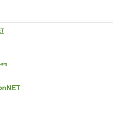
ET
or使用
onNET