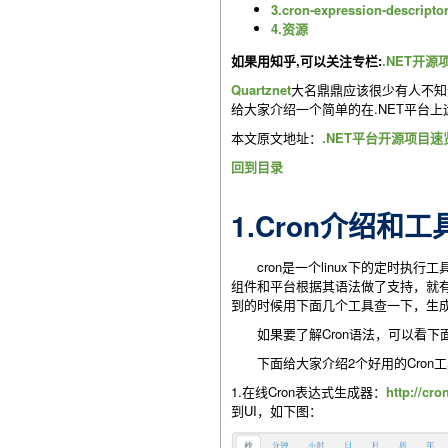
3.cron-expression-descript
4.资源
如果用知乎,可以关注专栏:
.NET开源
Quartznet
大名鼎鼎应该很少有人不知
给大家介绍一个简单的在.NET平台上运
本文原文地址：
.NET平台开源项目速览(
回到目录
1.Cron介绍和工
cron是一个linux下的定时执
组件和平台根据其语法做了支持，就有
到的时候用下面几个工具查一下，生
如果要了解Cron语法，可以看下
下面给大家介绍2个好用的Cron工
1.在线Cron表达式生成器：
http://cr
到UI，如下图：