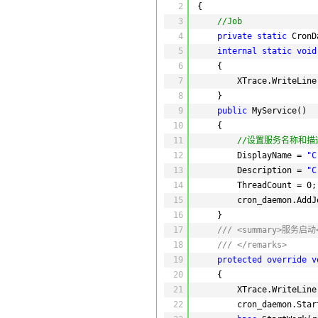
2
{
3
//Job
4
private
static
CronD
5
internal
static
void
6
{
7
XTrace.WriteLine
8
}
9
public
MyService()
10
{
11
//设置服务名称和
12
DisplayName = 
"C
13
Description = 
"C
14
ThreadCount = 0;
15
cron_daemon.AddJ
16
}
17
/// <summary>服务启动<
18
/// </remarks>
19
protected
override
v
20
{
21
XTrace.WriteLine
22
cron_daemon.Star