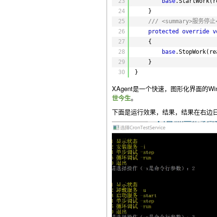
23
base
.StartWork(r
24
}
25
/// <summary>服务停止<
26
protected
override
v
27
{
28
base
.StopWork(re
29
}
30
}
XAgent是一个快速，图形化界面的Wi
世今生
。
下面是运行效果，结果，结果在右边