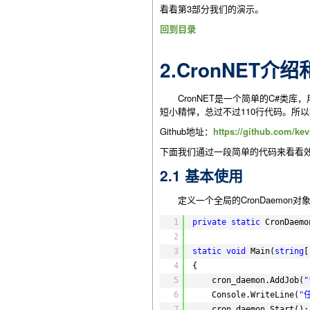
看看第3部分我们的演示。
回到目录
2.CronNET介
CronNET是一个简单的C#类库，
短小精悍，总过不过110行代码。所
Github地址：
https://github.com/ke
下面我们通过一段简单的代码来看看效果和
2.1 基本使用
定义一个全局的CronDaemon对
1
private
static
CronDaemo
2
3
static
void
Main(
string
[
4
{
5
cron_daemon.AddJob(
"
6
Console.WriteLine(
"
7
cron_daemon.Start();