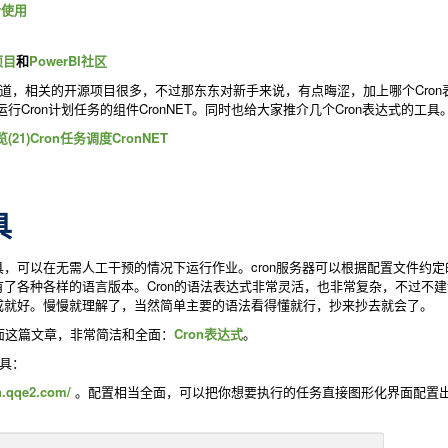
or使用
项目
和
PowerBI社区
道，相关的开源项目很多，不过那东东对新手来说，有点晦涩，加上哪个Cro
行Cron计划任务的组件CronNET。同时也给大家推介几个Cron表达式的工具
21)Cron任务调度CronNET
具
行工具，可以在无需人工干预的情况下运行作业。cron服务器可以根据配置文件约
了各种各样的语言版本。Cron的语法表达式非常灵活，也非常复杂，不过不
成就好。慢慢就理解了，当然简单主要的语法看得懂就行，抄来抄去就会了。
面这篇文章，非常简洁和全面：
Cron表达式
。
具：
on.qqe2.com/
。配置相当全面，可以把你想要执行的任务直接图形化界面配置出