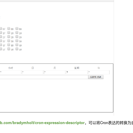
hub.com/bradymholt/cron-expression-descriptor
，可以将Cron表达的转换