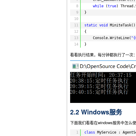
8
while
(
true
) Thread.
9
}
10
11
static
void
MiniteTask()
12
{
13
Console.WriteLine(
"
14
}
看看执行结果，每分钟都执行了一次
2.2 Windows服务
下面我们看看在windows服务中怎么
1
class
MyService : AgentS