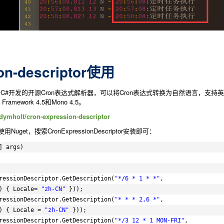
ion-descriptor使用
iptor是一个C#开发的开源Cron表达式解析器，可以将Cron表达式转换为自然语言，支
ramework 4.5和Mono 4.5。
adymholt/cron-expression-descriptor
t，搜索CronExpressionDescriptor安装即可：
] args)
ressionDescriptor.GetDescription(
"*/6 * 1 * *"
,
) { Locale= 
"zh-CN"
}));
ressionDescriptor.GetDescription(
"* * * 2,6 *"
, 
) { Locale = 
"zh-CN"
}));
ressionDescriptor.GetDescription(
"*/3 12 * 1 MON-FRI"
, 