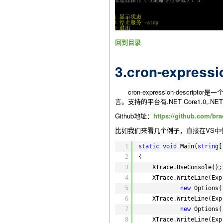
回到目录
3.cron-express
cron-expression-descr
言。支持的平台有.NET Core1.0,.NET F
Github地址：
https://github.com/br
比如我们来看几个例子，直接在VS中使用Nuge
1
static
void
Main(
string
[
2
{
3
XTrace.UseConsole();
4
XTrace.WriteLine(Exp
5
new
Options(
6
XTrace.WriteLine(Exp
7
new
Options(
8
XTrace.WriteLine(Exp