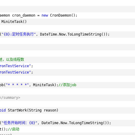
aemon cron_daemon = 
new
CronDaemon();
MiniteTask()
(
"{0}:定时任务执行"
, DateTime.Now.ToLongTimeString());
描述，以及线程数
ronTestService"
;
ronTestService"
;
ob(
"* * * * *"
, MiniteTask);
//添加job
/summary>
oid
StartWork(String reason)
(
"任务开始时间：{0}"
, DateTime.Now.ToLongTimeString());
t();
//启动