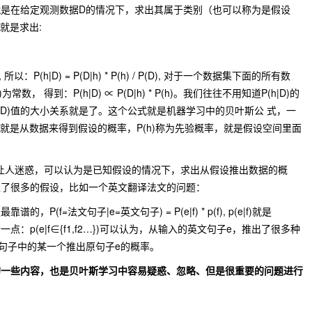
是在给定观测数据D的情况下，求出其属于类别（也可以称为是假设
 也就是求出:
* P(h), 所以：P(h|D) = P(D|h) * P(h) / P(D), 对于一个数据集下面的所有数
， 得到：P(h|D) ∝ P(D|h) * P(h)。我们往往不用知道P(h|D)的
(h2|D)值的大小关系就是了。这个公式就是机器学习中的贝叶斯公 式，一
率，就是从数据来得到假设的概率，P(h)称为先验概率，就是假设空间里面
。
较容易让人迷惑，可以认为是已知假设的情况下，求出从假设推出数据的概
入了很多的假设，比如一个英文翻译法文的问题：
f=法文句子|e=英文句子) = P(e|f) * p(f), p(e|f)就是
的更清晰一点：p(e|f∈{f1,f2…})可以认为，从输入的英文句子e，推出了很多种
法文句子中的某一个推出原句子e的概率。
的一些内容，也是贝叶斯学习中容易疑惑、忽略、但是很重要的问题进行