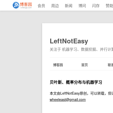
会员
周边
新闻
博问
闪存
赞
LeftNotEasy
关注于 机器学习、数据挖掘、并行计
博客园
首页
联
贝叶斯、概率分布与机器学习
本文由LeftNotEasy原创，可以转
wheeleast@gmail.com