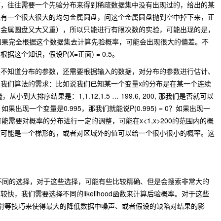
下，往往需要一个先验分布来得到稀疏数据集中没有出现过的，给出的某
说有一个很大很大的均匀金属圆盘，问这个金属圆盘抛到空中掉下来，正
（金属圆盘又大又重），所以只能进行有限次数的实验，可能出现的是，
如果完全根据这个数据集去计算先验概率，可能会出现很大的偏差。不
这个知识，假设P(X=正面) = 0.5。
是不知道分布的参数，还需要根据输入的数据，对分布的参数进行估计、
我们算法的需求：比如说我们已知某一个变量x的分布是在某一个连续
到大排序结果是：1,1.12,1.5 … 199.6, 200, 那我们是否就可以
如果出现一个变量是0.995，那我们就能说P(0.995) = 0？如果出现一
可能需要对概率的分布进行一定的调整，可能在x<1,x>200的范围内的概
数可能是一个梯形的，或者对区域外的值可以给一个很小很小的概率。这
。
可能有不同的选择，对于这些选择，可能有些比较精确、但是会搜索非常大的
，我们需要选择不同的likelihood函数来计算后验概率。对于这些
上一些平滑等技巧来使得最大的降低数据中噪声、或者假设的缺陷对结果的影