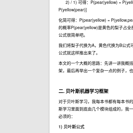
2) / 1) 可得：P(pear|yellow) = P(yellow|p
P(yellow|pear)]
化简可得：P(pear|yellow) = P(yel
的概率P(pear|yellow)是黄色的梨子占全
公式很简单吧。
我们将梨子代换为A，黄色代换为B公式可以写成：P(A|
公式就这样推出来了。
本文的一个大概的思路：先讲一讲我概
架，最后再举出一个复杂一点的例子，
二. 贝叶斯机器学习框架
对于贝叶斯学习，我每本书都有每本书
斯学习里面到底由几个模块组成的，我
必须的：
1) 贝叶斯公式