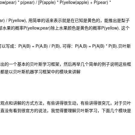
ear) * p(pear) / [P(apple) * P(yellow|apple) + P(pear) *
low,pear) / P(yellow), 用简单的话来表示就是在已知是黄色的，能推出是梨子
部水果的概率P(yellow,pear)除上水果颜色是黄色的概率P(yellow). 这个
B) = P(A,B) / P(B), 可得：P(A,B) = P(A|B) * P(B).贝叶斯
括出的一个基本的贝叶斯学习框架，然后再举几个简单的例子说明这些框
也都是以贝叶斯机器学习框架中的模块来讲解
的观点和讲解的方式方法，有些讲得很生动，有些讲得很突兀，对于贝叶
一直没有看到很官方的说法，我觉得要理解贝叶斯学习，下面几个模块是