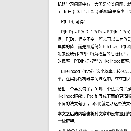
机器学习问题中有一大类是分类问题，就
h，h ∈ {h0, h1, h2…})的概率是多少,
P(h|D), 可得：
P(h,D) = P(h|D) * P(D) = P(D|h) 
据，P(D)，恒定不变。所以可以认为P(D)为常数
具体的值，而是知道例如P(h1|D)，P
般来说我们称P(h|D)为模型的后验概
的概率，P(D|h)是模型的 likelihood概率
Likelihood（似然）这个概率比
率，在实际的机器学习过程中，往往加
给出一个英文句子，问哪一个法文句子是最靠谱的，P(
likelihood函数，P(e|f) 写成下面
不同的法文句子f，p(e|f)就是从这些
本文之后的内容也将对文章中没有提到
一些解释
。