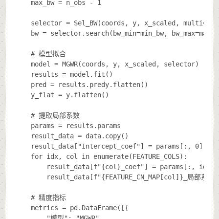
    max_bw = n_obs - 1

    selector = Sel_BW(coords, y, x_scaled, multi=True
    bw = selector.search(bw_min=min_bw, bw_max=max_bw
    # 模型拟合

    model = MGWR(coords, y, x_scaled, selector)

    results = model.fit()

    pred = results.predy.flatten()

    y_flat = y.flatten()

    # 提取局部系数

    params = results.params

    result_data = data.copy()

    result_data["Intercept_coef"] = params[:, 0]

    for idx, col in enumerate(FEATURE_COLS):

        result_data[f"{col}_coef"] = params[:, idx + 
        result_data[f"{FEATURE_CN_MAP[col]}_局部系数"]
    # 精度指标

    metrics = pd.DataFrame([{

        "模型": "MGWR",
