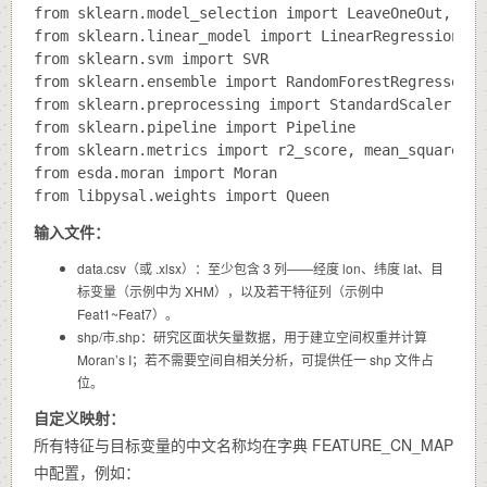
from sklearn.model_selection import LeaveOneOut, cro
from sklearn.linear_model import LinearRegression, R
from sklearn.svm import SVR

from sklearn.ensemble import RandomForestRegressor, 
from sklearn.preprocessing import StandardScaler

from sklearn.pipeline import Pipeline

from sklearn.metrics import r2_score, mean_squared_e
from esda.moran import Moran

输入文件：
data.csv
（或
.xlsx
）：至少包含 3 列——经度
lon
、纬度
lat
、目
标变量（示例中为
XHM
），以及若干特征列（示例中
Feat1
~
Feat7
）。
shp/市.shp
：研究区面状矢量数据，用于建立空间权重并计算
Moran’s I；若不需要空间自相关分析，可提供任一 shp 文件占
位。
自定义映射：
所有特征与目标变量的中文名称均在字典
FEATURE_CN_MAP
中配置，例如：