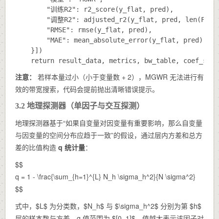
        "训练R2": r2_score(y_flat, pred),

        "调整R2": adjusted_r2(y_flat, pred, len(FEATU
        "RMSE": rmse(y_flat, pred),

        "MAE": mean_absolute_error(y_flat, pred)

    }])

注意：
若样本量过小（小于变量数 + 2），MGWR 无法进行有
效的带宽搜索，代码会提前抛出清晰错误提示。
3.2 地理探测器（单因子与交互探测）
地理探测器基于“如果自变量对因变量有重要影响，那么自变量
与因变量的空间分布应趋于一致”的假设，通过层内方差和总方
差的比值构造
q 统计量
：
$$
q = 1 - \frac{\sum_{h=1}^{L} N_h \sigma_h^2}{N \sigma^2}
$$
式中，$L$ 为分类数，$N_h$ 与 $\sigma_h^2$ 分别为第 $h$
层的样本数与方差。q 值范围为 $[0, 1]$，值越大表示该因子对