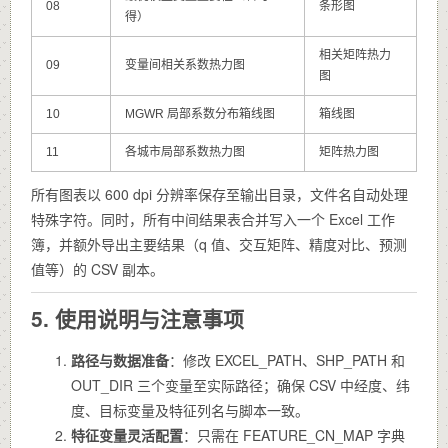
08
条形图
得）
相关矩阵热力
09
变量间相关系数热力图
图
10
MGWR 局部系数分布箱线图
箱线图
11
各城市局部系数热力图
矩阵热力图
所有图表以 600 dpi 分辨率保存至输出目录，文件名自动处理
特殊字符。同时，所有中间结果表合并写入一个 Excel 工作
簿，并额外导出主要结果（q 值、交互矩阵、精度对比、预测
值等）的 CSV 副本。
5. 使用说明与注意事项
路径与数据准备
：修改
EXCEL_PATH
、
SHP_PATH
和
OUT_DIR
三个变量至实际路径；确保 CSV 中经度、纬
度、目标变量及特征列名与脚本一致。
特征变量灵活配置
：只需在
FEATURE_CN_MAP
字典