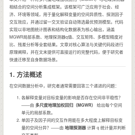
相结合的空间分析集成框架。该框架可广泛应用于社会、经
济、环境等领域，用于量化解释变量的空间异质性、探测因子
交互效应，并通过留一交叉验证自动筛选最优预测模型。代码
实现以非地图统计图表和结构化数据表为核心输出，涵盖
MGWR局部系数、地理探测器q值、交互矩阵、多模型精度对
比、残差分析等全套结果。文章对核心算法与关键代码段进行
原理阐释，并在文末提供可直接运行的完整代码，便于研究者
快速迁移至自身数据场景。
1. 方法概述
在空间数据分析中，研究者通常需要回答三个递进的问题：
各解释变量对目标变量的影响是否存在空间非平稳性？
——由
多尺度地理加权回归（MGWR）
给出每个空间
单元的局部系数。
单因子及因子间的交互作用能在多大程度上解释目标变
量的空间分异？——由
地理探测器
计算 q 统计量并判断
交互类型。