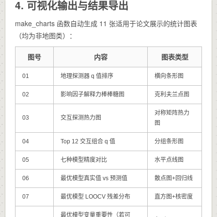
4. 可视化输出与结果导出
make_charts
函数自动生成 11 张适用于论文展示的统计图表
（均为非地图类）：
图号
内容
图表类型
01
地理探测器 q 值排序
横向条形图
02
影响因子解释力棒棒糖图
克利夫兰点图
对称矩阵热力
03
交互探测热力图
图
04
Top 12 交互组合 q 值
分组条形图
05
七种模型精度对比
水平点线图
06
最优模型真实值 vs 预测值
散点图+回归线
07
最优模型 LOOCV 残差分布
直方图+核密度
最优模型变量重要性（若可