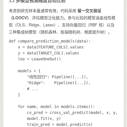
3.3 多模型预测精度自动比较
考虑到研究样本量通常有限，代码采用
留一交叉验证
（LOOCV）
评估模型泛化能力。参与比较的模型涵盖线性模
型（OLS、Ridge、Lasso）、支持向量回归（RBF 核）以及
三种集成树模型（随机森林、极端随机树、梯度提升树）。
def compare_prediction_models(data):

    x = data[FEATURE_COLS].values

    y = data[TARGET_COL].values

    loo = LeaveOneOut()

    models = {

        "线性回归": Pipeline([...]),

        "Ridge":    Pipeline([...]),

        # ...

    }

    for name, model in models.items():

        cv_pred = cross_val_predict(model, x, y, cv=l
        model.fit(x, y)

        train_pred = model.predict(x)
