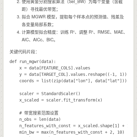
使用黄金分割搜索算法（
Sel_BW
）为每个变量（含截
距）寻找最优带宽；
拟合 MGWR 模型，提取每个样本点的预测值、残差及
各变量局部系数；
计算模型拟合精度：训练 R²、调整 R²、RMSE、MAE、
AIC、AICc、BIC。
关键代码片段：
def run_mgwr(data):

    x = data[FEATURE_COLS].values

    y = data[TARGET_COL].values.reshape((-1, 1))

    coords = list(zip(data["lon"], data["lat"]))

    scaler = StandardScaler()

    x_scaled = scaler.fit_transform(x)

    # 带宽搜索范围设置

    n_obs = len(data)

    n_features_with_const = x_scaled.shape[1] + 1

    min_bw = max(n_features_with_const + 2, 10)
