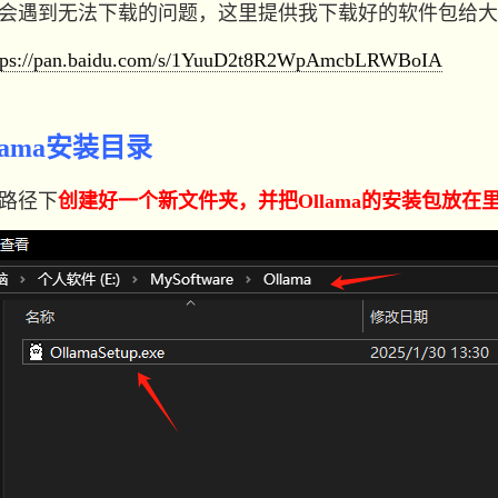
遇到无法下载的问题，这里提供我下载好的软件包给大
tps://pan.baidu.com/s/1YuuD2t8R2WpAmcbLRWBoIA
lama安装目录
路径下
创建好一个新文件夹，并把Ollama的安装包放在