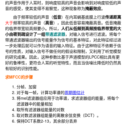
的声音作用于人耳时，则响度较高的声音会影响到对响度较低的声
音的感受，使其变得不易察觉，这种现象称为
掩蔽效应
。
由于频率较低的声音（
低音
）在内耳蜗基底膜上行波
传递距离
大于
频率较高的声音（
高音
），因此低音容易掩蔽高音。低音掩蔽
的临界带宽较高频要小。所以，
人们从低频到高频按临界带宽的大
小由密到疏设计了一组
带通滤波器
，对输入信号进行滤波。将每个
带通滤波器输出的信号能量作为信号的基本特征，对此特征经过进
一步处理后就可以作为语音的输入特征。由于这种特征不依赖于信
号的性质，对输入信号不做任何的假设和限制，又利用了听觉模型
的研究成果。因此，这种参数比基于声道模型的LPCC相比具有更
好的鲁棒性，更符合人耳的听觉特性，而且当信噪比降低时仍然具
有较好的识别性能。
求MFCC的步骤
分帧、加窗
对于每一帧，计算功率谱的
周期图估计
将mel滤波器组应用于功率谱，求滤波器组的能量，将每个
滤波器中的能量相加
取所有滤波器组能量的对数
取对数滤波器组能量的离散余弦变换（DCT）。
保持DCT系数2-13，其余部分丢弃