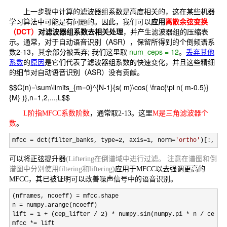
上一步骤中计算的滤波器组系数是高度相关的，这在某些机器
学习算法中可能是有问题的。因此，我们可以
应用
离散余弦变换
（DCT）
对滤波器组系数去相关处理
，并产生滤波器组的压缩表
示。通常，对于自动语音识别（ASR），保留所得到的个倒频谱系
数2-13，其余部分被丢弃;
我们这里取
num_ceps = 12
。
丢弃其他
系数
的
原因
是它们代表了滤波器组系数的快速变化，并且这些精细
的细节对自动语音识别（ASR）没有贡献。
$$C(n)=\sum\limits_{m=0}^{N-1}{s( m)\cos( \frac{\pi n( m-0.5)}
{M} )},n=1,2,...,L$$
L阶指MFCC系数阶数
，通常取2-13。这里
M是三角滤波器个
数
。
mfcc = dct(filter_banks, type=2, axis=1, norm=
'
ortho
'
)[:, 1 
可以将正弦提升器
(Liftering在倒谱域中进行过滤。 注意在谱图和倒
谱图中分别使用filtering和liftering)
应用于MFCC以去强调更高的
MFCC，其已被证明可以改善噪声信号中的语音识别。
(nframes, ncoeff) =
 mfcc.shape

n 
=
 numpy.arange(ncoeff)

lift 
= 1 + (cep_lifter / 2) * numpy.sin(numpy.pi * n /
 cep_li
mfcc 
*= lift