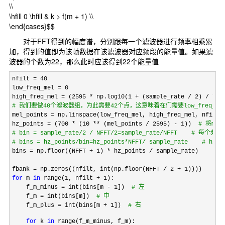
\\
\hfill 0 \hfill & k > f(m + 1) \\
\end{cases}$$
对于FFT得到的幅度谱，分别跟每一个滤波器进行频率相乘累
加，得到的值即为该帧数据在该滤波器对应频段的能量值。如果滤
波器的个数为22，那么此时应该得到22个能量值
nfilt = 40
low_freq_mel 
=
 0

high_freq_mel 
= (2595 * np.log10(1 + (sample_rate / 2) / 700
#
 我们要做40个滤波器组，为此需要42个点，这意味着在们需要low_freq_mel和
mel_points = np.linspace(low_freq_mel, high_freq_mel, nfilt 
hz_points = (700 * (10 ** (mel_points / 2595) - 1))  
#
 将me
#
 bin = sample_rate/2 / NFFT/2=sample_rate/NFFT    # 每个
#
 bins = hz_points/bin=hz_points*NFFT/ sample_rate    # 
bins = np.floor((NFFT + 1) * hz_points /
 sample_rate)

fbank 
= np.zeros((nfilt, int(np.floor(NFFT / 2 + 1
for
 m 
in
 range(1, nfilt + 1
):

    f_m_minus 
= int(bins[m - 1])  
#
 左
    f_m = int(bins[m])  
#
 中
    f_m_plus = int(bins[m + 1])  
#
 右
for
 k 
in
 range(f_m_minus, f_m):
