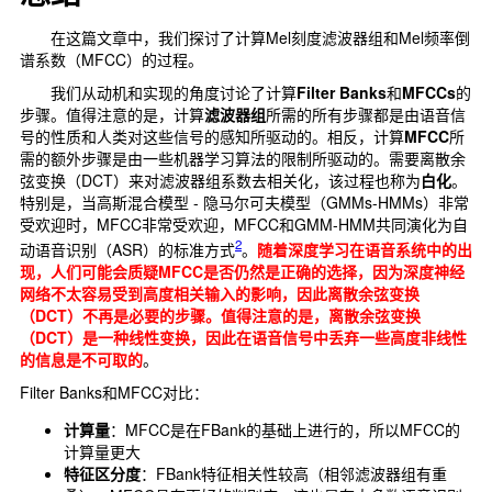
在这篇文章中，我们探讨了计算Mel刻度滤波器组和Mel频率倒
谱系数（MFCC）的过程。
我们从动机和实现的角度讨论了计算
Filter Banks
和
MFCCs
的
步骤。
值得注意的是，计算
滤波器组
所需的所有步骤都是由语音信
号的性质和人类对这些信号的感知所驱动的。
相反，计算
MFCC
所
需的额外步骤是由一些机器学习算法的限制所驱动的。
需要离散余
弦变换（DCT）来对滤波器组系数去相关化，该过程也称为
白化
。
特别是，当高斯混合模型 - 隐马尔可夫模型（GMMs-HMMs）非常
受欢迎时，MFCC非常受欢迎，MFCC和GMM-HMM共同演化为自
2
动语音识别（ASR）的标准方式
。
随着深度学习在语音系统中的出
现，人们可能会质疑MFCC是否仍然是正确的选择，因为深度神经
网络不太容易受到高度相关输入的影响，
因此离散余弦变换
（DCT）不再是必要的步骤。值得注意的是，离散余弦变换
（DCT）是一种线性变换，因此在语音信号中丢弃一些高度非线性
的信息是不可取的
。
Filter Banks和MFCC对比：
计算量
：MFCC是在FBank的基础上进行的，所以MFCC的
计算量更大
特征区分度
：FBank特征相关性较高（相邻滤波器组有重