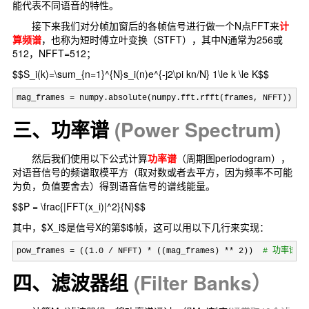
能代表不同语音的特性。
接下来我们对分帧加窗后的各帧信号进行做一个N点FFT来
计
算频谱
，也称为短时傅立叶变换（STFT），其中N通常为256或
512，NFFT=512；
$$S_i(k)=\sum_{n=1}^{N}s_i(n)e^{-j2\pi kn/N} 1\le k \le K$$
mag_frames = numpy.absolute(numpy.fft.rfft(frames, NFFT))   
三、功率谱
(Power Spectrum)
然后我们使用以下公式计算
功率谱
（周期图periodogram），
对语音信号的频谱取模平方（取对数或者去平方，因为频率不可能
为负，负值要舍去）得到语音信号的谱线能量。
$$P = \frac{|FFT(x_i)|^2}{N}$$
其中，$X_i$是信号X的第$i$帧，这可以用以下几行来实现：
pow_frames = ((1.0 / NFFT) * ((mag_frames) ** 2))  
#
 功率谱
四、滤波器组
(
Filter Banks）