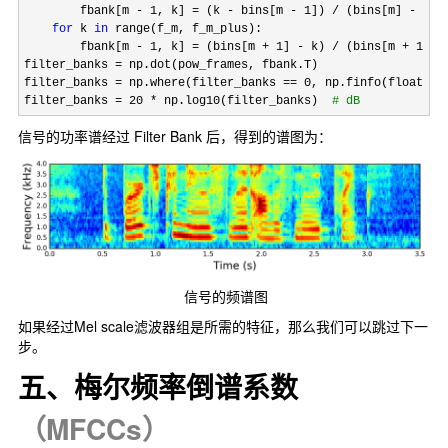
        fbank[m 
- 1, k] = (k - bins[m - 1]) / (bins[m] - bin
for
 k 
in
 range(f_m, f_m_plus):

        fbank[m 
- 1, k] = (bins[m + 1] - k) / (bins[m + 1] -
filter_banks 
=
 np.dot(pow_frames, fbank.T)

filter_banks 
= np.where(filter_banks == 0, np.finfo(float).e
filter_banks = 20 * np.log10(filter_banks)  
#
 dB
信号的功率谱经过 Filter Bank 后，得到的谱图为：
信号的频谱图
如果经过Mel scale滤波器组是所需的特征，那么我们可以跳过下一
步。
五、梅尔频率倒谱系数
（MFCCs）