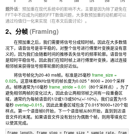
题外话
：预加重在现代系统中的影响不大，主要是因为除了避免在
FFT中不应成为问题的FFT数值问题，大多数预加重的动机都可以
通过均值归一化来实现（在本文后面讨论）。
2、分帧
(Framing)
在预加重之后，我们需要将信号分成短时帧。因此在大多数情
况下，语音信号是非平稳的，对整个信号进行傅里叶变换是没有意
义的，因为我们会随着时间的推移丢失信号的频率轮廓。语音信号
是短时平稳信号。因此我们在短时帧上进行傅里叶变换，通过连接
相邻帧来获得信号频率轮廓的良好近似。
将信号帧化为20-40 ms帧。标准是25毫秒
frame_size =
0.025
。这意味着8kHz信号的帧长度为0.025 * 8000 = 200个采样
点。帧移通常为10毫秒
frame_stride = 0.01
（80个采样点），为了
避免相邻两帧的变化过大，因此会让两相邻帧之间有一段重叠区
域，通常约为每帧语音的1/2或1/3或50%(+/-10%)，我们设置为15
毫秒
overlap=0.015
，因此此重叠区域包含了0.015*8000=120个取
样点。第一个语音帧0开始，下一个语音帧从80开始，直到到达语
音文件的末尾。如果语音文件没有划分为偶数个帧，则用零填充它
以使其完成。
frame_length, frame_step = frame_size * sample_rate, frame_s