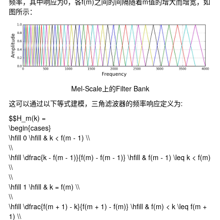
频率，其中响应为0，各f(m)之间的间隔随着m值的增大而增宽，如
图所示：
Mel-Scale上的Filter Bank
这可以通过以下等式建模，三角滤波器的频率响应定义为:
$$H_m(k) =
\begin{cases}
\hfill 0 \hfill & k < f(m - 1) \\
\\
\hfill \dfrac{k - f(m - 1)}{f(m) - f(m - 1)} \hfill & f(m - 1) \leq k < f(m)
\\
\\
\hfill 1 \hfill & k = f(m) \\
\\
\hfill \dfrac{f(m + 1) - k}{f(m + 1) - f(m)} \hfill & f(m) < k \leq f(m +
1) \\