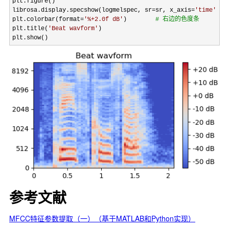
plt.figure()

librosa.display.specshow(logmelspec, sr
=sr, x_axis=
'
time
'
, y
plt.colorbar(format
=
'
%+2.0f dB
'
)        
#
 右边的色度条
plt.title(
'
Beat wavform
'
)

plt.show()
参考文献
MFCC特征参数提取（一）（基于MATLAB和Python实现）