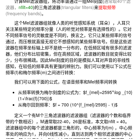
计算Mel滤波器组，将功率谱通过一组Mel刻度(
通常取40个滤
波器，
nfilt=40
)的三角滤波器
(triangular filters)
来
提取频带
(frequency bands)
。
这个Mel滤波器组就像人类的听觉感知系统（耳朵），人耳只
关注某些特定的频率分量（人的听觉对频率是有选择性的）。它对
不同频率信号的灵敏度是不同的，换言之，它只让某些频率的信号
通过，而压根就直接无视它不想感知的某些频率信号。但是这些滤
波器在频率坐标轴上却不是统一分布的，在低频区域有很多的滤波
器，他们分布比较密集，但在高频区域，滤波器的数目就变得比较
少，分布很稀疏。因此Mel刻度的目的是模拟人耳对声音的非线性
感知，在较低的频率具有更强的辨别力。我们可以使用以下公式在
频率(f)和梅尔频率(m)之间进行转换：
我们可以用下面的公式，在语音频率和Mel频率间转换
从频率转换为梅尔刻度的公式为：$f_{mel}=2595*\log _{10}
(1+\frac{f}{700})$
从梅尔回到频率：$f = 700 (10^{f_{mel}/2595} - 1)$
定义一个有M个三角滤波器的滤波器组（滤波器的个数和临界
带的个数相近），M通常取22-40，26是标准，本文取nfilt = 40。
滤波器组中的每个滤波器都是三角形的，中心频率为f(m) ，中心频
率处的响应为1，并向0线性减小，直到达到两个相邻滤波器的中心