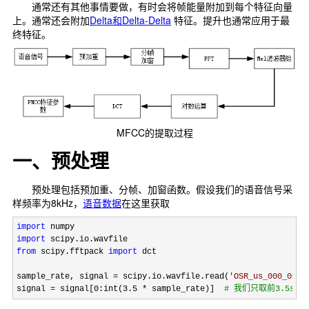
通常还有其他事情要做，有时会将帧能量附加到每个特征向量
上。通常还会附加
Delta和Delta-Delta
特征。提升也通常应用于最
终特征。
MFCC的提取过程
一、预处理
预处理包括预加重、分帧、加窗函数。假设我们的语音信号采
样频率为8kHz，
语音数据
在这里获取
import
import
from
 scipy.fftpack 
import
 dct

sample_rate, signal 
= scipy.io.wavfile.read(
'
OSR_us_000_0010
signal 
= signal[0:int(3.5 * sample_rate)]  
# 
我们只取前3.5s