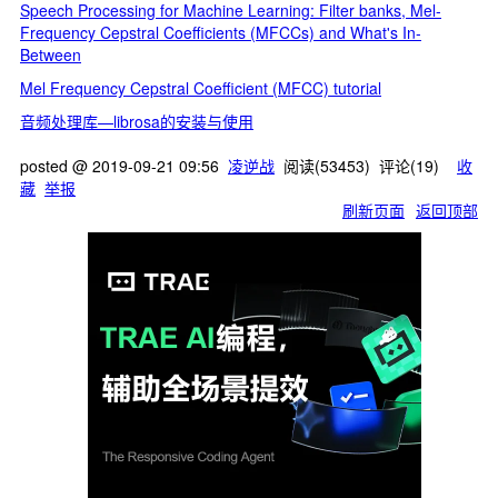
Speech Processing for Machine Learning: Filter banks, Mel-
Frequency Cepstral Coefficients (MFCCs) and What's In-
Between
Mel Frequency Cepstral Coefficient (MFCC) tutorial
音频处理库—librosa的安装与使用
posted @
2019-09-21 09:56
凌逆战
阅读(
53453
) 评论(
19
)
收
藏
举报
刷新页面
返回顶部