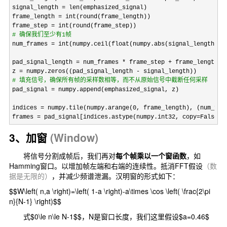
signal_length =
 len(emphasized_signal)

frame_length 
=
 int(round(frame_length))

frame_step 
=
#
 确保我们至少有1帧
num_frames = int(numpy.ceil(float(numpy.abs(signal_length - 
pad_signal_length 
= num_frames * frame_step +
 frame_length

z 
= numpy.zeros((pad_signal_length -
#
 填充信号，确保所有帧的采样数相等，而不从原始信号中截断任何采样
pad_signal =
 numpy.append(emphasized_signal, z) 

indices 
= numpy.tile(numpy.arange(0, frame_length), (num_fra
frames 
= pad_signal[indices.astype(numpy.int32, copy=False)]
3、加窗
(
Window)
将信号分割成帧后，我们再对
每个帧乘以一个窗函数
，如
Hamming窗口。以增加帧左端和右端的连续性。抵消FFT假设
（数
据是无限的）
，并减少频谱泄漏。汉明窗的形式如下：
$$W\left( n,a \right)=\left( 1-a \right)-a\times \cos \left( \frac{2\pi
n}{N-1} \right)$$
式$0\le n\le N-1$$，N是窗口长度，我们这里假设$a=0.46$