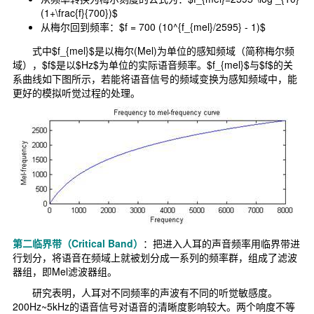
(1+\frac{f}{700})$
从梅尔回到频率：$f = 700 (10^{f_{mel}/2595} - 1)$
式中$f_{mel}$是以梅尔(Mel)为单位的感知频域（简称梅尔频
域），$f$是以$Hz$为单位的实际语音频率。$f_{mel}$与$f$的关
系曲线如下图所示，若能将语音信号的频域变换为感知频域中，能
更好的模拟听觉过程的处理。
第二临界带（Critical Band）
：把进入人耳的声音频率用临界带进
行划分，将语音在频域上就被划分成一系列的频率群，组成了滤波
器组，即Mel滤波器组。
研究表明，人耳对不同频率的声波有不同的听觉敏感度。
200Hz~5kHz的语音信号对语音的清晰度影响较大。两个响度不等