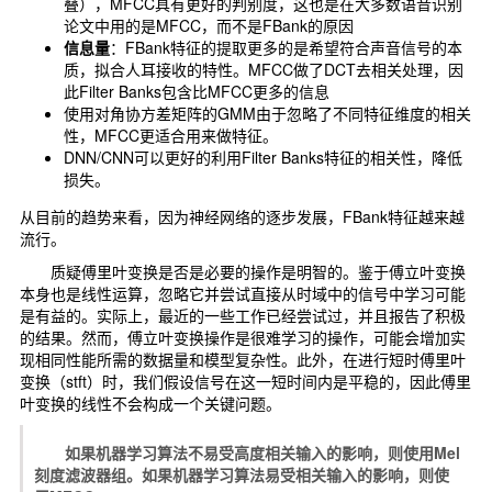
叠），MFCC具有更好的判别度，这也是在大多数语音识别
论文中用的是MFCC，而不是FBank的原因
信息量
：FBank特征的提取更多的是希望符合声音信号的本
质，拟合人耳接收的特性。MFCC做了DCT去相关处理，因
此Filter Banks包含比MFCC更多的信息
使用对角协方差矩阵的GMM由于忽略了不同特征维度的相关
性，MFCC更适合用来做特征。
DNN/CNN可以更好的利用Filter Banks特征的相关性，降低
损失。
从目前的趋势来看，因为神经网络的逐步发展，FBank特征越来越
流行。
质疑傅里叶变换是否是必要的操作是明智的。
鉴于傅立叶变换
本身也是线性运算，忽略它并尝试直接从时域中的信号中学习可能
是有益的。
实际上，最近的一些工作已经尝试过，并且报告了积极
的结果。
然而，傅立叶变换操作是很难学习的操作，可能会增加实
现相同性能所需的数据量和模型复杂性。此外，在进行短时傅里叶
变换（stft）时，我们假设信号在这一短时间内是平稳的，因此傅里
叶变换的线性不会构成一个关键问题。
如果机器学习算法不易受高度相关输入的影响，则使用Mel
刻度滤波器组。如果机器学习算法易受相关输入的影响，则使