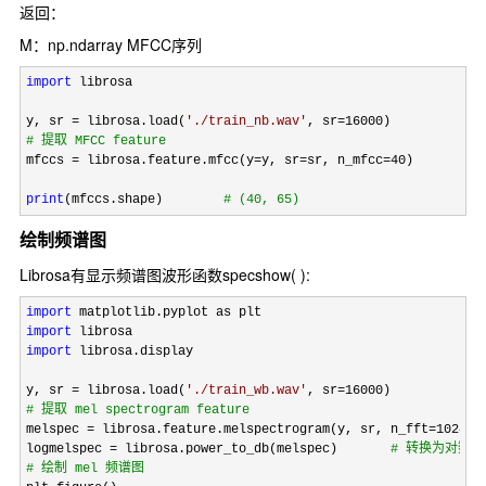
返回：
M：np.ndarray MFCC序列
import
 librosa

y, sr 
= librosa.load(
'
./train_nb.wav
'
, sr=16000
#
 提取 MFCC feature
mfccs = librosa.feature.mfcc(y=y, sr=sr, n_mfcc=40
)

print
(mfccs.shape)        
#
 (40, 65)
绘制频谱图
Librosa有显示频谱图波形函数specshow( ):
import
import
import
 librosa.display

y, sr 
= librosa.load(
'
./train_wb.wav
'
, sr=16000
#
 提取 mel spectrogram feature
melspec = librosa.feature.melspectrogram(y, sr, n_fft=1024, 
logmelspec 
= librosa.power_to_db(melspec)       
#
 转换为对数刻
#
 绘制 mel 频谱图