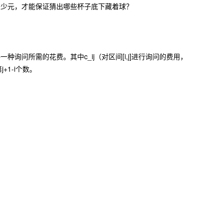
多少元，才能保证猜出哪些杯子底下藏着球？
表示每一种询问所需的花费。其中c_ij（对区间[i,j]进行询问的费用，
行第j+1-i个数。