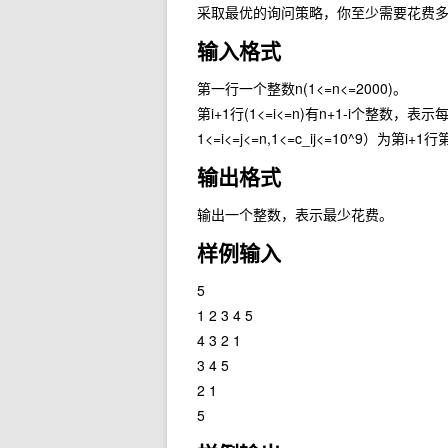
采取最优的询问策略，你至少需要花费
输入格式
第一行一个整数n(1<=n<=2000)。
第i+1行(1<=i<=n)有n+1-i个整数，
1<=i<=j<=n,1<=c_ij<=10^9）为第i+1
输出格式
输出一个整数，表示最少花费。
样例输入
5
1 2 3 4 5
4 3 2 1
3 4 5
2 1
5