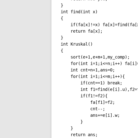
}

int find(int x)

{

	if(fa[x]!=x) fa[x]=find(fa[x]);

	return fa[x];

}

int Kruskal()

{

	sort(e+1,e+m+1,my_comp);

	for(int i=1;i<=n;i++) fa[i]=i;

	int cnt=n+1,ans=0;

	for(int i=1;i<=m;i++){

		if(cnt==1) break;

		int f1=find(e[i].u),f2=find(e[i].v);

		if(f1!=f2){

			fa[f1]=f2;

			cnt--;

			ans+=e[i].w;

		}

	}

	return ans;
