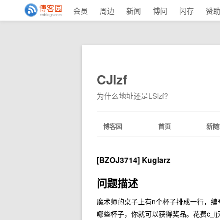
会员
周边
新闻
博问
闪存
赞
CJlzf
为什么地址还是LSlzf?
博客园
首页
新随
[BZOJ3714] Kuglarz
问题描述
魔术师的桌子上有n个杯子排成一行，编号
哪些杯子，你就可以获得奖品。花费c_ij