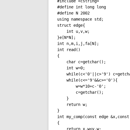
#include <cstring>

#define int long long

#define N 2002

using namespace std;

struct edge{

	int u,v,w;

}e[N*N];

int n,m,i,j,fa[N];

int read()

{

	char c=getchar();

	int w=0;

	while(c<'0'||c>'9') c=getchar();

	while(c<='9'&&c>='0'){

		w=w*10+c-'0';

		c=getchar();

	}

	return w;

}

int my_comp(const edge &x,const 
{

	return x.w<y.w;
