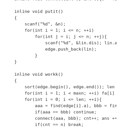
inline void putit()

{

	scanf("%d", &n);

	for(int i = 1; i <= n; ++i)

		for(int j = i; j <= n; ++j){

			scanf("%d", &lin.dis); lin.a = i; lin.b = j + 1;

			edge.push_back(lin);

		}

}

inline void workk()

{

	sort(edge.begin(), edge.end()); len = edge.size() - 1;

	for(int i = 1; i < maxn; ++i) fa[i] = i;

	for(int i = 0; i <= len; ++i){

		aaa = find(edge[i].a), bbb = find(edge[i].b);

		if(aaa == bbb) continue;

		connect(aaa, bbb); cnt++; ans += edge[i].dis;

		if(cnt == n) break;
