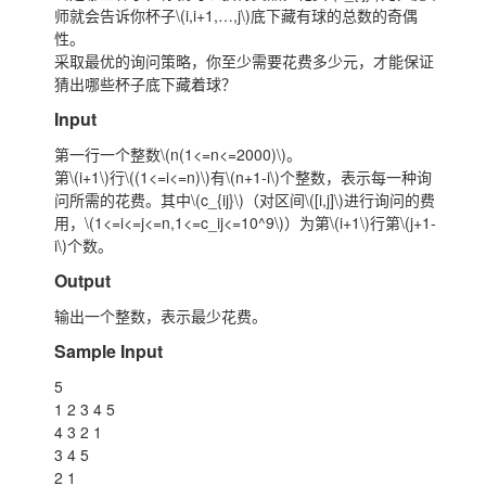
师就会告诉你杯子
\(i,i+1,…,j\)
底下藏有球的总数的奇偶
性。
采取最优的询问策略，你至少需要花费多少元，才能保证
猜出哪些杯子底下藏着球？
Input
第一行一个整数
\(n(1<=n<=2000)\)
。
第
\(i+1\)
行
\((1<=i<=n)\)
有
\(n+1-i\)
个整数，表示每一种询
问所需的花费。其中
\(c_{ij}\)
（对区间
\([i,j]\)
进行询问的费
用，
\(1<=i<=j<=n,1<=c_ij<=10^9\)
）为第
\(i+1\)
行第
\(j+1-
i\)
个数。
Output
输出一个整数，表示最少花费。
Sample Input
5
1 2 3 4 5
4 3 2 1
3 4 5
2 1