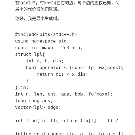
有
\(n\)
个点，有
\(n^2\)
左右的边，每个边的边权已知，问
最小的代价将他们联通。
你好，我是最小生成树。
#include<bits/stdc++.h>

using namespace std;

const int maxn = 2e3 + 5;

struct lpl{

	int a, b, dis;

	bool operator < (const lpl &x)const{

		return dis < x.dis;

	}

}lin;

int n, len, cnt, aaa, bbb, fa[maxn];

long long ans;

vector<lpl> edge;

int find(int t){ return (fa[t] == t) ? t : (
inline void connect(int a, int b){a = find(a