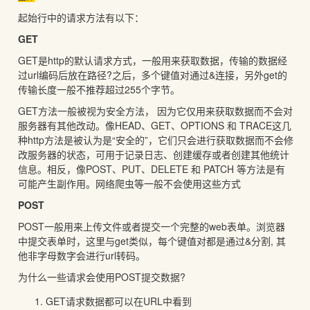
起始行中的请求方法有以下：
GET
GET是http的默认请求方式，一般用来获取数据，传输的数据经
过url编码后放在路径?之后，多个键值对通过&连接，另外get的
传输长度一般不推荐超过255个字节。
GET方法一般被视为安全方法， 因为它仅用来获取数据而不会对
服务器有其他改动。像HEAD、GET、OPTIONS 和 TRACE这几
种http方法是被认为是“安全的”，它们只会进行获取数据而不会修
改服务器的状态，可用于记录日志、创建缓存或者创建其他统计
信息。相反，像POST、PUT、DELETE 和 PATCH 等方法是有
可能产生副作用。网络爬虫等一般不会使用这些方式
POST
POST一般用来上传文件或者提交一个完整的web表单。浏览器
中提交表单时，这里与get类似，每个键值对都是通过&分割, 其
他非字母数字会进行url转码。
为什么一些请求会使用POST提交数据?
GET请求数据都可以在URL中看到