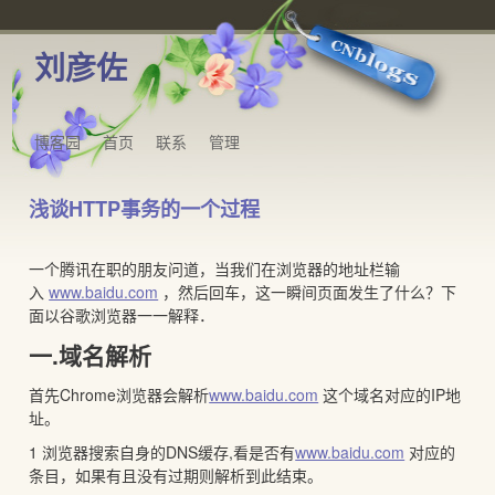
刘彦佐
博客园
首页
联系
管理
浅谈HTTP事务的一个过程
一个腾讯在职的朋友问道，当我们在浏览器的地址栏输
入
www.baidu.com
，然后回车，这一瞬间页面发生了什么？下
面以谷歌浏览器一一解释．
一.域名解析
首先Chrome浏览器会解析
www.baidu.com
这个域名对应的IP地
址。
1 浏览器搜索自身的DNS缓存,看是否有
www.baidu.com
对应的
条目，如果有且没有过期则解析到此结束。