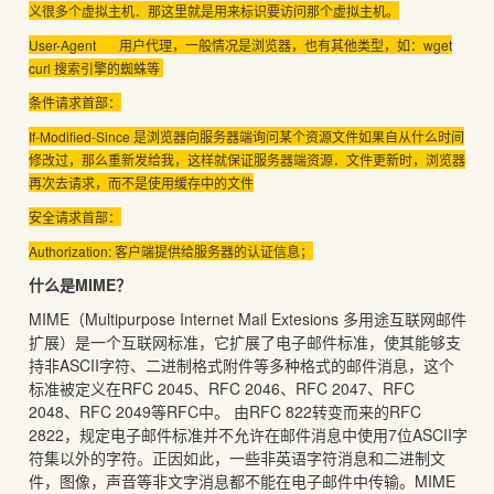
义很多个虚拟主机．
那这里就是用来标识要访问那个虚拟主机。
User-Agent 用户代理，一般情况是浏览器，也有其他类型，如：wget
curl 搜索引擎的蜘蛛等
条件请求首部：
If-Modified-Since 是浏览器向服务器端询问某个资源文件如果自从什么时间
修改过，那么重新发给我，这样就保证服务器端资源．
文件更新时，浏览器
再次去请求，而不是使用缓存中的文件
安全请求首部：
Authorization: 客户端提供给服务器的认证信息；
什么是
MIME
？
MIME（Multipurpose Internet Mail Extesions 多用途互联网邮件
扩展）是一个互联网标准，它扩展了电子邮件标准，使其能够支
持非ASCII字符、二进制格式附件等多种格式的邮件消息，这个
标准被定义在RFC 2045、RFC 2046、RFC 2047、RFC
2048、RFC 2049等RFC中。 由RFC 822转变而来的RFC
2822，规定电子邮件标准并不允许在邮件消息中使用7位ASCII字
符集以外的字符。正因如此，一些非英语字符消息和二进制文
件，图像，声音等非文字消息都不能在电子邮件中传输。MIME