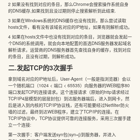
2 如果没有找到对应的条目，那么Chrome会搜索操作系统自身
的DNS缓存,如果找到且没过期则停止搜索解析到此结束.
3 如果在Windows系统的DNS缓存也没有找到，那么尝试读取
hosts文件，看有没有该域名对应的IP地址，如果有则解析成功。
4 如果在hosts文件中也没有找到对应的条目，浏览器就会发起一
个DNS的系统调用，就会向本地配置的首选DNS服务器发起域名
解析请求，运营商的DNS服务器首先查找自身的缓存，找到对应
的条目，且没有过期，则解析成功。
二.发起TCP的3次握手
拿到域名对应的IP地址后，User-Agent（一般是指浏览器）会以
一个随机端口（1024 < 端口 < 65535）向服务器的WEB程序80
端口发起TCP的连接请求。这个连接请求（原始的http请求经过
TCP/IP4层模型的层层封包）到达服务器端后，进入到网卡，然
后是进入到内核的TCP/IP协议栈，还有可能要经过Netfilter防火
墙的过滤，最终到达WEB程序，建立了TCP/IP的连接。在
TCP/IP协议中，TCP协议提供可靠的连接服务，采用三次握手建
立一个连接:
第一次握手：客户端发送syn包(syn=j)到服务器，并进入