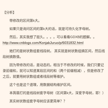
【分析】
带修改的区间第k大。
如果只是询问区间的第k大的话，就是可持久化字母树。
然后，其实我想了挺久。。。。可以看看GDXB的题解。。
http://www.cnblogs.com/KonjakJuruo/p/6031832.html
她打的是树状数组套线段树。 其实就是树状数组搞区间，然后线
段树搞数值。
因为带修改的话，是动态的。相当于不修改的时候，我们只要记
录前缀和，就可以知道某段区间的和（两个前缀相减），但是修改了
之后，就要用树状数组或者线段树等维护。
这个也是这个道理，用数据结构维护区间。
本蒟蒻打的是线段树套字母树（区间第k大，深爱字母树，耶！）
其实树状数组套字母树应该更简单？？