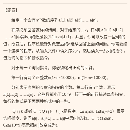
【题意】
给定一个含有n个数的序列a[1],a[2],a[3]……a[n]，
程序必须回答这样的询问：对于给定的i,j,k，在a[i],a[i+1],a[i+2]
……a[j]中第k小的数是多少(1≤k≤j-i+1)，并且，你可以改变一些a[i]的
值，改变后，程序还能针对改变后的a继续回答上面的问题。你需要编
一个这样的程序，从输入文件中读入序列a，然后读入一系列的指令，
包括询问指令和修改指令。
对于每一个询问指令，你必须输出正确的回答。
第一行有两个正整数n(1≤n≤10000)，m(1≤m≤10000)。
分别表示序列的长度和指令的个数。第二行有n个数，表示
a[1],a[2]……a[n]，这些数都小于10^9。接下来的m行描述每条指令，
每行的格式是下面两种格式中的一种。
Q i j k 或者 C i t Q i j k （i,j,k是数字，1≤i≤j≤n, 1≤k≤j-i+1）表示
询问指令，询问a[i]，a[i+1]……a[j]中第k小的数。C i t (1≤i≤n，
0≤t≤10^9)表示把a[i]改变成为t。