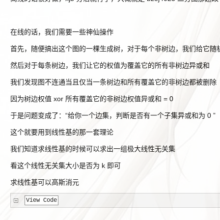
在线的话，我们需要一些神仙操作
首先，随便搞出这个图的一棵生成树，对于每个非树边，我们给它随
然后对于每条树边，我们让它的权值为覆盖它的所有非树边异或和
我们发现图不连通当且仅当一条树边和所有覆盖它的非树边都被删除
因为树边权值 xor 所有覆盖它的非树边权值异或和 = 0
于是问题变成了：“给你一个边集，判断是否有一个子集异或和为 0 ”
这个就要用到线性基的那一套理论
我们知道求线性基的时候可以求出一组极大线性无关集
看这个线性无关集大小是否为 k 即可
求线性基可以高斯消元
View Code