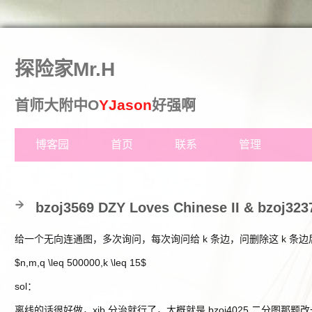
探险家Mr.H
首师大附中
O
YJason
好强啊
博客园
首页
联系
管理
bzoj3569 DZY Loves Chinese II & bzoj3
给一个无向连通图，多次询问，每次询问给 k 条边，问删除这 k 条边后图的
$n,m,q \leq 500000,k \leq 15$
sol：
离线的话很好做，xjb 分治就行了，大概就是 bzoj4025 二分