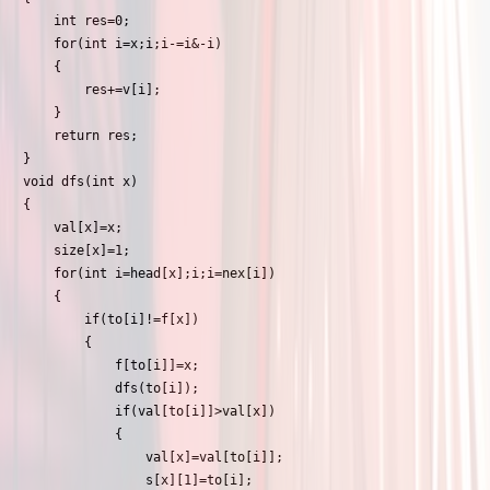
    int res=0;

    for(int i=x;i;i-=i&-i)

    {

        res+=v[i];

    }

    return res;

}

void dfs(int x)

{

    val[x]=x;

    size[x]=1;

    for(int i=head[x];i;i=nex[i])

    {

        if(to[i]!=f[x])

        {

            f[to[i]]=x;

            dfs(to[i]);

            if(val[to[i]]>val[x])

            {

                val[x]=val[to[i]];

                s[x][1]=to[i];
