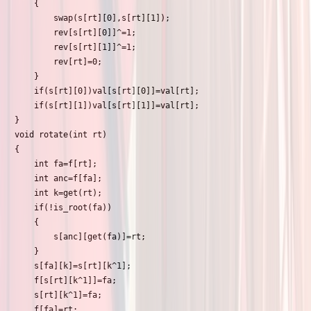
    {

        swap(s[rt][0],s[rt][1]);

        rev[s[rt][0]]^=1;

        rev[s[rt][1]]^=1;

        rev[rt]=0;

    }

    if(s[rt][0])val[s[rt][0]]=val[rt];

    if(s[rt][1])val[s[rt][1]]=val[rt];

}

void rotate(int rt)

{

    int fa=f[rt];

    int anc=f[fa];

    int k=get(rt);

    if(!is_root(fa))

    {

        s[anc][get(fa)]=rt;

    }

    s[fa][k]=s[rt][k^1];

    f[s[rt][k^1]]=fa;

    s[rt][k^1]=fa;

    f[fa]=rt;
