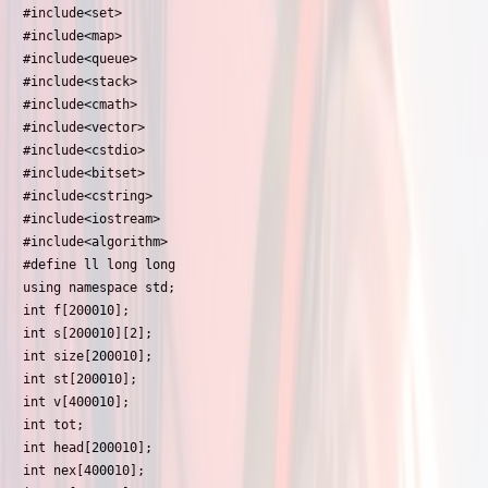
#include<set>

#include<map>

#include<queue>

#include<stack>

#include<cmath>

#include<vector>

#include<cstdio>

#include<bitset>

#include<cstring>

#include<iostream>

#include<algorithm>

#define ll long long

using namespace std;

int f[200010];

int s[200010][2];

int size[200010];

int st[200010];

int v[400010];

int tot;

int head[200010];

int nex[400010];
