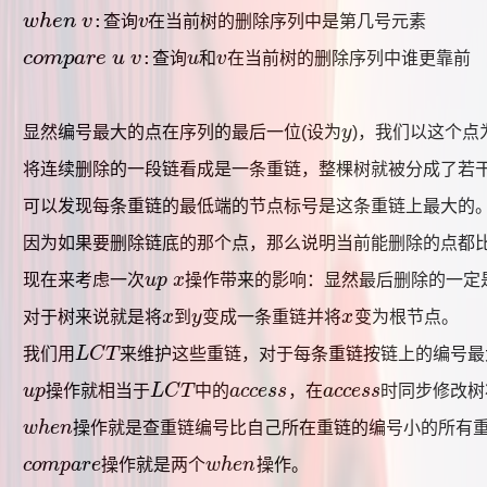
w
h
e
n
v
:
w
h
e
n
v
查询
v
在当前树的删除序列中是第几号元素
v
c
o
m
p
a
r
e
u
v
:
c
o
m
p
a
r
e
u
v
查询
u
和
v
在当前树的删除序列中谁更靠前
u
v
显然编号最大的点在序列的最后一位(设为
y
)，我们以这个
y
将连续删除的一段链看成是一条重链，整棵树就被分成了若
可以发现每条重链的最低端的节点标号是这条重链上最大的
因为如果要删除链底的那个点，那么说明当前能删除的点都
现在来考虑一次
u
p
x
操作带来的影响：显然最后删除的一定
u
p
x
对于树来说就是将
x
到
y
变成一条重链并将
x
变为根节点。
x
y
x
我们用
L
C
T
来维护这些重链，对于每条重链按链上的编号最
L
C
T
u
p
操作就相当于
L
C
T
中的
a
c
c
e
s
s
，在
a
c
c
e
s
s
时同步修改树
u
p
L
C
T
a
c
c
e
s
s
a
c
c
e
s
s
w
h
e
n
操作就是查重链编号比自己所在重链的编号小的所有
w
h
e
n
c
o
m
p
a
r
e
操作就是两个
w
h
e
n
操作。
c
o
m
p
a
r
e
w
h
e
n