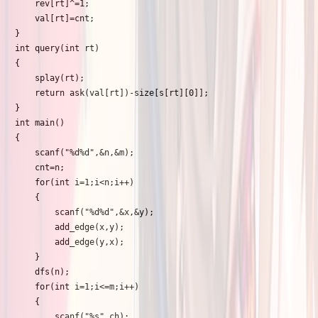
    rev[rt]^=1;

    val[rt]=cnt;

}

int query(int rt)

{

    splay(rt);

    return ask(val[rt])-size[s[rt][0]];

}

int main()

{

    scanf("%d%d",&n,&m);

    cnt=n;

    for(int i=1;i<n;i++)

    {

        scanf("%d%d",&x,&y);

        add_edge(x,y);

        add_edge(y,x);

    }

    dfs(n);

    for(int i=1;i<=m;i++)

    {

        scanf("%s",ch);
