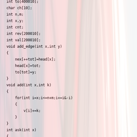
int to[400010];

char ch[10];

int n,m;

int x,y;

int cnt;

int rev[200010];

int val[200010];

void add_edge(int x,int y)

{

    nex[++tot]=head[x];

    head[x]=tot;

    to[tot]=y;

}

void add(int x,int k)

{

    for(int i=x;i<=n+m;i+=i&-i)

    {

        v[i]+=k;

    }

}

int ask(int x)

{
