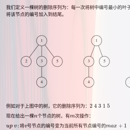
我们定义一棵树的删除序列为：每一次将树中编号最小的叶
将该节点的编号加入到结尾。
2
4
3
1
5
例如对于上图中的树，它的删除序列为：
2
4
3
1
5
现在给出一棵
n
个节点的树，有
m
次操作：
n
m
+
1
u
p
v
:
u
p
v
将
v
号节点的编号变为当前所有节点编号的
m
a
x
v
m
a
x
+
1