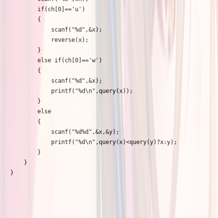
        if(ch[0]=='u')

        {

            scanf("%d",&x);

            reverse(x);

        }

        else if(ch[0]=='w')

        {

            scanf("%d",&x);

            printf("%d\n",query(x));

        }

        else

        {

            scanf("%d%d",&x,&y);

            printf("%d\n",query(x)<query(y)?x:y);

        }

    }

}