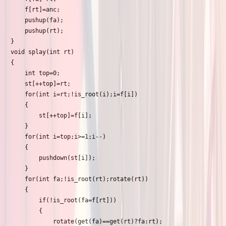
    f[rt]=anc;

    pushup(fa);

    pushup(rt);

}

void splay(int rt)

{

    int top=0;

    st[++top]=rt;

    for(int i=rt;!is_root(i);i=f[i])

    {

        st[++top]=f[i];

    }

    for(int i=top;i>=1;i--)

    {

        pushdown(st[i]);

    }

    for(int fa;!is_root(rt);rotate(rt))

    {

        if(!is_root(fa=f[rt]))

        {

            rotate(get(fa)==get(rt)?fa:rt);
