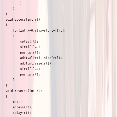
        }

    }

}

void access(int rt)

{

    for(int x=0;rt;x=rt,rt=f[rt])

    {

        splay(rt);

        s[rt][1]=0;

        pushup(rt);

        add(val[rt],-size[rt]);

        add(cnt,size[rt]);

        s[rt][1]=x;

        pushup(rt);

    }

}

void reverse(int rt)

{

    cnt++;

    access(rt);

    splay(rt);
