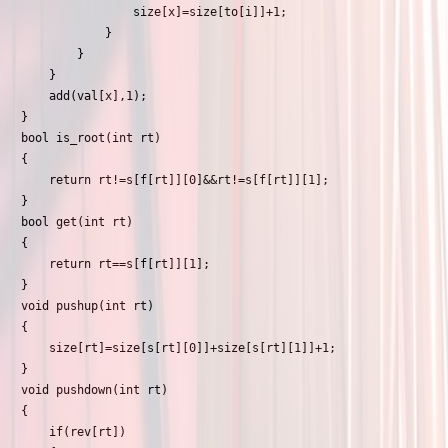
                size[x]=size[to[i]]+1;

            }

        }

    }

    add(val[x],1);

}

bool is_root(int rt)

{

    return rt!=s[f[rt]][0]&&rt!=s[f[rt]][1];

}

bool get(int rt)

{

    return rt==s[f[rt]][1];

}

void pushup(int rt)

{

    size[rt]=size[s[rt][0]]+size[s[rt][1]]+1;

}

void pushdown(int rt)

{

    if(rev[rt])
