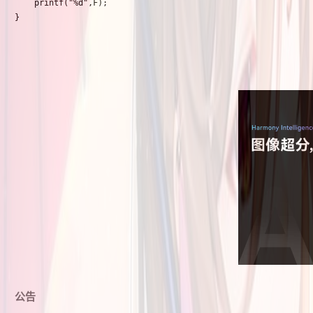
	printf("%d",F);

}
公告