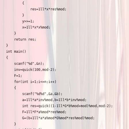
		{

			res=1ll*x*res%mod;

		}

		y>>=1;

		x=1ll*x*x%mod;

	}

	return res;

}

int main()

{

	scanf("%d",&n);

	inv=quick(100,mod-2);

	F=1;

	for(int i=1;i<=n;i++)

	{

		scanf("%d%d",&a,&b);

		a=1ll*a*inv%mod,b=1ll*b*inv%mod;

		int res=quick((1-1ll*G*b%mod+mod)%mod,mod-2);

		F=1ll*F*a%mod*res%mod;

		G=(b+1ll*a*a%mod*G%mod*res%mod)%mod;

	}
