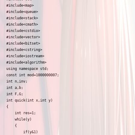
#include<map>

#include<queue>

#include<stack>

#include<cmath>

#include<cstdio>

#include<vector>

#include<bitset>

#include<cstring>

#include<iostream>

#include<algorithm>

using namespace std;

const int mod=1000000007;

int n,inv;

int a,b; 

int F,G;

int quick(int x,int y)

{

	int res=1;

	while(y)

	{

		if(y&1)
