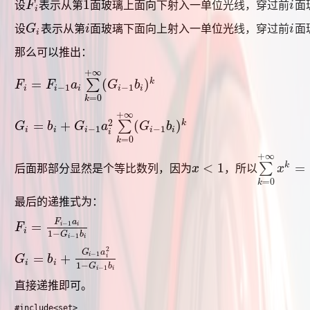
1
设
F
表示从第
面玻璃上面向下射入一单位光线，穿过前
i
面
F
i
1
i
i
设
G
表示从第
i
面玻璃下面向上射入一单位光线，穿过前
i
面
G
i
i
i
i
那么可以推出：
+
∞
=
(
)
k
∑
F
F
a
G
b
F
i
=
F
i
−
1
a
i
∑
k
=
0
+
∞
(
G
i
−
1
b
i
)
k
−
1
−
1
i
i
i
i
i
=
0
k
+
∞
2
=
+
(
)
k
∑
G
b
G
a
G
b
G
i
=
b
i
+
G
i
−
1
a
i
2
∑
k
=
0
+
∞
(
G
i
−
1
b
i
)
k
−
1
−
1
i
i
i
i
i
i
=
0
k
+
∞
<
1
=
k
∑
后面那部分显然是个等比数列，因为
x
，所以
x
x
<
1
∑
k
=
0
+
∞
x
k
=
0
k
最后的递推式为：
F
a
=
−
1
i
i
F
F
i
=
F
i
−
1
a
i
1
−
G
i
−
1
b
i
i
1
−
G
b
−
1
i
i
2
G
a
−
1
=
+
i
i
G
b
G
i
=
b
i
+
G
i
−
1
a
i
2
1
−
G
i
−
1
b
i
i
i
1
−
G
b
−
1
i
i
直接递推即可。
#include<set>
