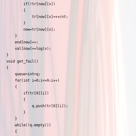
		if(!tr[now][x])

		{

			tr[now][x]=++cnt;

		}

		now=tr[now][x];

	}

	end[now]++;

	val[now]+=log(v);

}

void get_fail()

{

	queue<int>q;

	for(int i=0;i<=9;i++)

	{

		if(tr[0][i])

		{

			q.push(tr[0][i]);

		}

	}

	while(!q.empty())

	{
