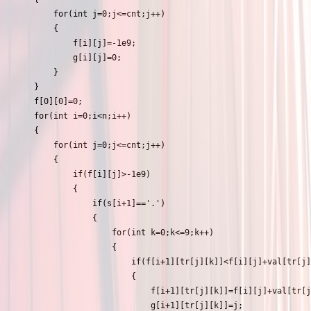
		for(int j=0;j<=cnt;j++)

		{

			f[i][j]=-1e9;

			g[i][j]=0;

		}

	}

	f[0][0]=0;

	for(int i=0;i<n;i++)

	{

		for(int j=0;j<=cnt;j++)

		{

			if(f[i][j]>-1e9)

			{

				if(s[i+1]=='.')

				{

					for(int k=0;k<=9;k++)

					{

						if(f[i+1][tr[j][k]]<f[i][j]+val[tr[j][k]]-mid*end[tr[j][k]])

						{

							f[i+1][tr[j][k]]=f[i][j]+val[tr[j][k]]-mid*end[tr[j][k]];

							g[i+1][tr[j][k]]=j;
