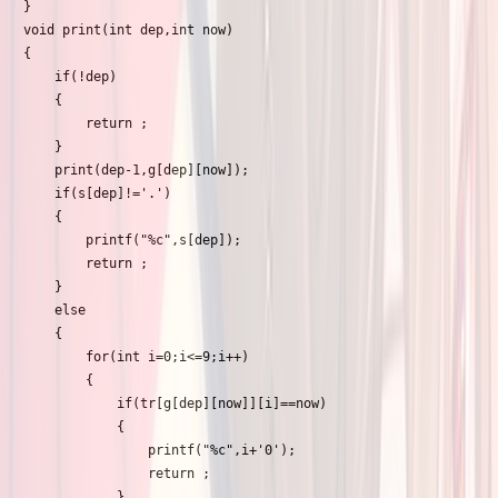
}

void print(int dep,int now)

{

	if(!dep)

	{

		return ;

	}

	print(dep-1,g[dep][now]);

	if(s[dep]!='.')

	{

		printf("%c",s[dep]);

		return ;

	}

	else

	{

		for(int i=0;i<=9;i++)

		{

			if(tr[g[dep][now]][i]==now)

			{

				printf("%c",i+'0');

				return ;

			}
