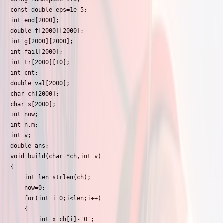
const double eps=1e-5;

int end[2000];

double f[2000][2000];

int g[2000][2000];

int fail[2000];

int tr[2000][10];

int cnt;

double val[2000];

char ch[2000];

char s[2000];

int now;

int n,m;

int v;

double ans;

void build(char *ch,int v)

{

	int len=strlen(ch);

	now=0;

	for(int i=0;i<len;i++)

	{

		int x=ch[i]-'0';
