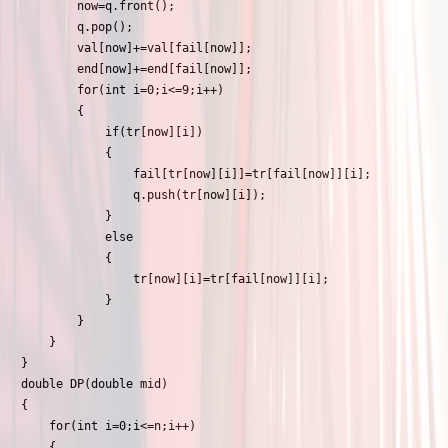
		now=q.front();

		q.pop();

		val[now]+=val[fail[now]];

		end[now]+=end[fail[now]];

		for(int i=0;i<=9;i++)

		{

			if(tr[now][i])

			{

				fail[tr[now][i]]=tr[fail[now]][i];

				q.push(tr[now][i]);

			}

			else

			{

				tr[now][i]=tr[fail[now]][i];

			}

		}

	}

}

double DP(double mid)

{

	for(int i=0;i<=n;i++)

	{
