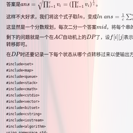
√
1
c
c
=
=
(
)
∏
∏
c
答案是
a
n
s
v
v
。
a
n
s
=
∏
i
=
1
c
v
i
c
=
(
∏
i
=
1
c
v
i
)
1
c
c
i
i
=
1
=
1
i
i
1
=
∑
这样不大好求，我们将这个式子取
l
n
，变成
l
n
a
n
s
l
n
l
n
a
n
s
=
1
c
∑
i
=
1
c
l
c
这显然是一个分数规划，每次二分一个答案
m
i
d
，将每个串
m
i
d
[
]
[
]
剩下的问题就是一个在
A
C
自动机上的
D
P
了，设
f
i
j
表
A
C
D
P
f
[
i
]
[
j
]
转移即可。
在
D
P
时还要记录一下每个状态从哪个点转移过来以便输出
D
P
#include<set>

#include<map>

#include<queue>

#include<stack>

#include<cmath>

#include<cstdio>

#include<vector>

#include<bitset>

#include<cstring>

#include<iostream>

#include<algorithm>

using namespace std;
