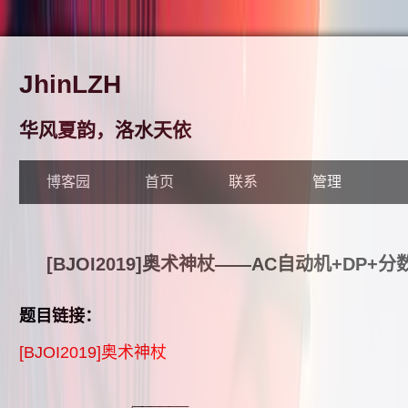
JhinLZH
华风夏韵，洛水天依
博客园
首页
联系
管理
[BJOI2019]奥术神杖——AC自动机+DP+
题目链接：
[BJOI2019]奥术神杖
−
−
−
−
−
−