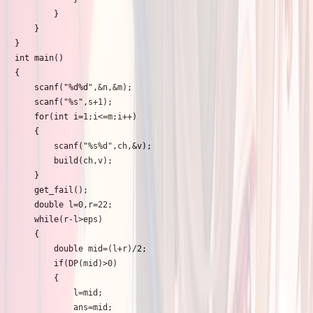
		}

	}

}

int main()

{

	scanf("%d%d",&n,&m);

	scanf("%s",s+1);

	for(int i=1;i<=m;i++)

	{

		scanf("%s%d",ch,&v);

		build(ch,v);

	}

	get_fail();

	double l=0,r=22;

	while(r-l>eps)

	{

		double mid=(l+r)/2;

		if(DP(mid)>0)

		{

			l=mid;

			ans=mid;
