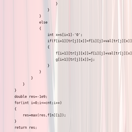
						}

					}

				}

				else

				{

					int x=s[i+1]-'0';

					if(f[i+1][tr[j][x]]<f[i][j]+val[tr[j][x]]-mid*end[tr[j][x]])

					{

						f[i+1][tr[j][x]]=f[i][j]+val[tr[j][x]]-mid*end[tr[j][x]];

						g[i+1][tr[j][x]]=j;

					}

				}

			}

		}

	}

	double res=-1e9;

	for(int i=0;i<=cnt;i++)

	{

		res=max(res,f[n][i]);

	}

	return res;
