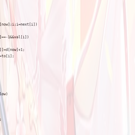
[now];i;i=next[i])

]==-1&&val[i])

]]=d[now]+1;

to[i];

ow)


