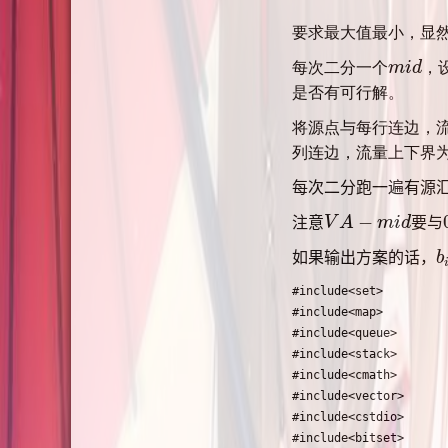
要求最大值最小，显
每次二分一个
m
i
d
，
m
i
d
是否有可行解。
将源点与每行连边，
列连边，流量上下界
每次二分跑一遍有源
−
注意
V
A
m
i
d
要与
V
A
−
m
i
d
如果输出方案的话，
b
b
#include<set>

#include<map>

#include<queue>

#include<stack>

#include<cmath>

#include<vector>

#include<cstdio>

#include<bitset>
