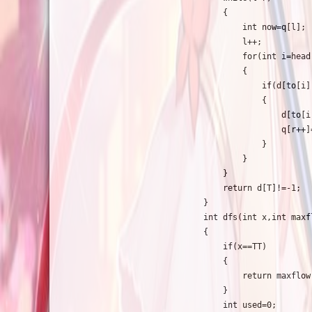
    {

        int now=q[l];

        l++;

        for(int i=head
        {

            if(d[to[i]
            {

                d[to[i
                q[r++]=
            }

        }

    }

    return d[T]!=-1;

}

int dfs(int x,int maxfl
{

    if(x==TT)

    {

        return maxflow;
    }

    int used=0;
