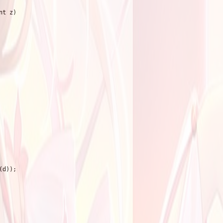
t z)

d));
