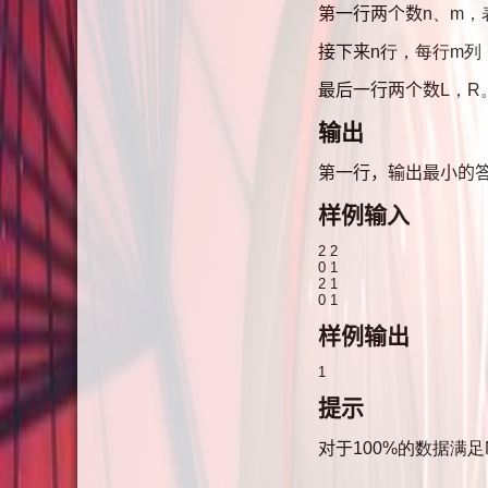
第一行两个数
n、
m，
接下来
n行，每行
m列
最后一行两个数
L，
R
输出
第一行，输出最小的
样例输入
2 2
0 1
2 1
0 1
样例输出
1
提示
对于
100%的数据满足