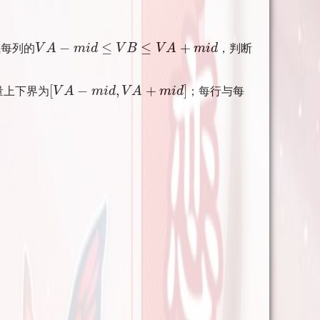
−
≤
≤
+
或每列的
V
A
m
i
d
V
B
V
A
m
i
d
，判断
V
A
−
m
i
d
≤
V
B
≤
V
A
+
m
i
d
[
−
,
+
]
量上下界为
V
A
m
i
d
V
A
m
i
d
；
每行与每
[
V
A
−
m
i
d
,
V
A
+
m
i
d
]