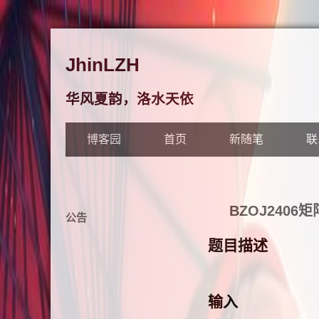
JhinLZH
华风夏韵，洛水天依
博客园
首页
新随笔
联
BZOJ240
公告
题目描述
输入