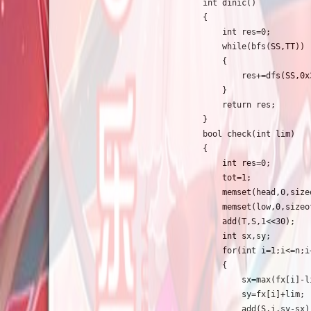
int dinic()

{

	int res=0;

    while(bfs(SS,TT))

    {

        res+=dfs(SS,0x
    }

    return res;

}

bool check(int lim)

{

	int res=0;

	tot=1;

	memset(head,0,sizeof(head));

	memset(low,0,sizeof(low));

	add(T,S,1<<30);

	int sx,sy;

	for(int i=1;i<=n;i++)

	{

		sx=max(fx[i]-lim,0);

		sy=fx[i]+lim;

		add(S,i,sy-sx);
