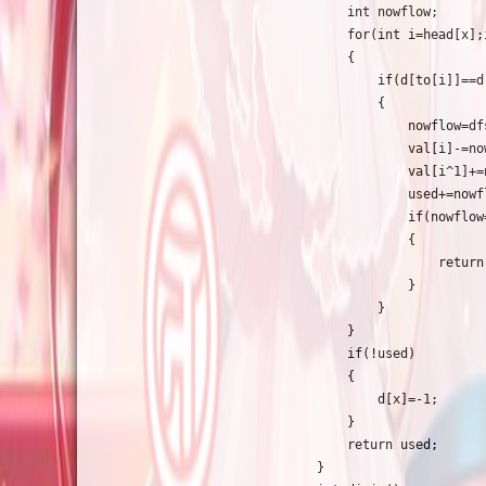
    int nowflow;

    for(int i=head[x];
    {

        if(d[to[i]]==d
        {

            nowflow=df
            val[i]-=now
            val[i^1]+=n
            used+=nowfl
            if(nowflow
            {

                return 
            }

        }

    }

    if(!used)

    {

        d[x]=-1;

    }

    return used;

}
