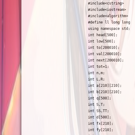
#include<cstring>

#include<iostream>

#include<algorithm>

#define ll long long

using namespace std;

int head[500];

int low[500];

int to[200010];

int val[200010];

int next[200010];

int tot=1;

int n,m;

int L,R;

int a[210][210];

int b[210][210];

int q[500];

int S,T;

int SS,TT;

int d[500];

int fx[210];

int fy[210];
