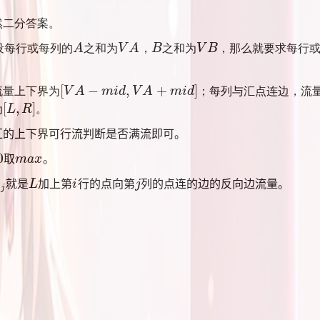
然二分答案。
设每行或每列的
A
之和为
V
A
，
B
之和为
V
B
，那么就要求每行
A
V
A
B
V
B
[
−
,
+
]
流量上下界为
V
A
m
i
d
V
A
m
i
d
；每列与汇点连边，流
[
V
A
−
m
i
d
,
V
A
+
m
i
d
]
[
,
]
为
L
R
。
[
L
,
R
]
汇的上下界可行流判断是否满流即可。
0
取
m
a
x
。
0
m
a
x
就是
L
加上第
i
行的点向第
j
列的点连的边的反向边流量。
i
j
L
i
j
i
j