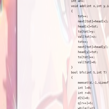
int ans;

void add(int x,int y,in
{

    tot++;

    next[tot]=head[x];

    head[x]=tot;

    to[tot]=y;

    val[tot]=z;

    tot++;

    next[tot]=head[y];

    head[y]=tot;

    to[tot]=x;

    val[tot]=0;

}

bool bfs(int S,int T)

{

    memset(d,-1,sizeof(
    int l=0;

    int r=0;

    d[S]=0;

    q[r++]=S;

    while(l<r)
