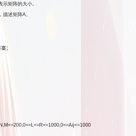
表示矩阵的大小。
，描述矩阵
A。
。
答案；
N,M<=200,0<=L<=R<=1000,0<=Aij<=1000