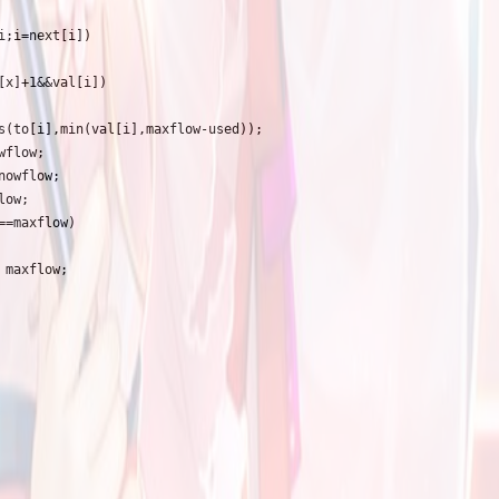
i;i=next[i])

[x]+1&&val[i])

s(to[i],min(val[i],maxflow-used));

flow;

owflow;

ow;

==maxflow)

maxflow;
